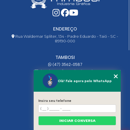
ENDEREÇO
Rua Waldemar Spliter, 134 - Padre Eduardo - Taió - SC -
89190-000
TAMBOSI
(47) 3562-0587
ricardo@graficatambosi.com.br
Olá! Fale agora pelo WhatsApp
MENU
HOME
QUEM SOMOS
Insira seu telefone
INDÚSTRIA
SORVETE
CHOCOLATE
INICIAR CONVERSA
BOBINAS
EMBALAGENS - CAIXAS