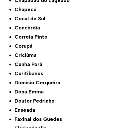
Chapadão do Lageado
Chapecó
Cocal do Sul
Concórdia
Correia Pinto
Corupá
Criciúma
Cunha Porã
Curitibanos
Dionísio Cerqueira
Dona Emma
Doutor Pedrinho
Enseada
Faxinal dos Guedes