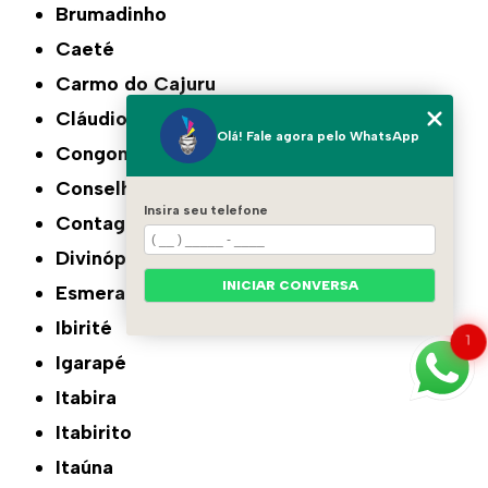
Brumadinho
Caeté
Carmo do Cajuru
Cláudio
Olá! Fale agora pelo WhatsApp
Congonhas
Conselheiro Lafaiete
Insira seu telefone
Contagem
Divinópolis
INICIAR CONVERSA
Esmeraldas
Ibirité
1
Igarapé
Itabira
Itabirito
Itaúna