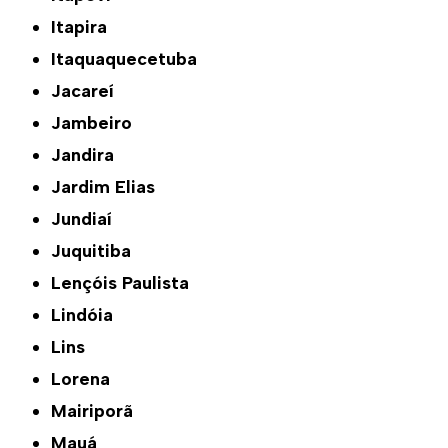
Itapira
Itaquaquecetuba
Jacareí
Jambeiro
Jandira
Jardim Elias
Jundiaí
Juquitiba
Lençóis Paulista
Lindóia
Lins
Lorena
Mairiporã
Mauá