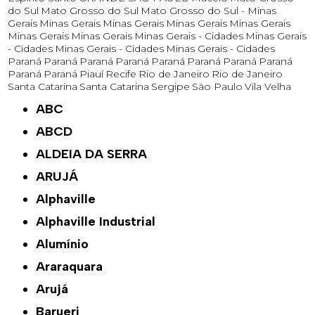
do Sul
Mato Grosso do Sul
Mato Grosso do Sul -
Minas
Gerais
Minas Gerais
Minas Gerais
Minas Gerais
Minas Gerais
Minas Gerais
Minas Gerais
Minas Gerais - Cidades
Minas Gerais
- Cidades
Minas Gerais - Cidades
Minas Gerais - Cidades
Paraná
Paraná
Paraná
Paraná
Paraná
Paraná
Paraná
Paraná
Paraná
Paraná
Piauí
Recife
Rio de Janeiro
Rio de Janeiro
Santa Catarina
Santa Catarina
Sergipe
São Paulo
Vila Velha
ABC
ABCD
ALDEIA DA SERRA
ARUJÁ
Alphaville
Alphaville Industrial
Alumínio
Araraquara
Arujá
Barueri