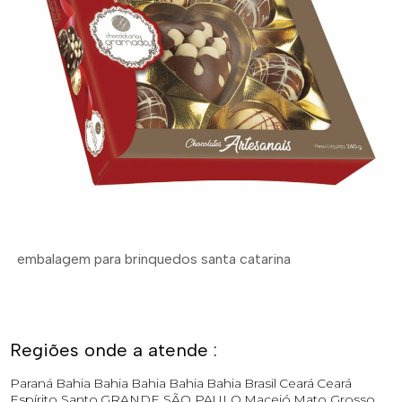
embalagem para brinquedos santa catarina
Regiões onde a atende :
Paraná
Bahia
Bahia
Bahia
Bahia
Bahia
Brasil
Ceará
Ceará
Espírito Santo
GRANDE SÃO PAULO
Maceió
Mato Grosso