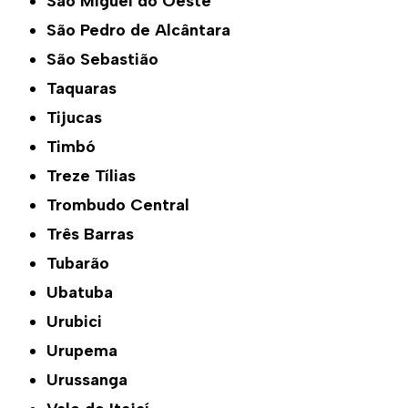
São Miguel do Oeste
São Pedro de Alcântara
São Sebastião
Taquaras
Tijucas
Timbó
Treze Tílias
Trombudo Central
Três Barras
Tubarão
Ubatuba
Urubici
Urupema
Urussanga