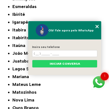
Esmeraldas
Ibirité
Igarapé
Itabira
Olá! Fale agora pelo WhatsApp
Itabirito
Itaúna
Insira seu telefone
João Monlevade
Juatuba
INICIAR CONVERSA
Lagoa Santa
1
Mariana
Mateus Leme
Matozinhos
Nova Lima
Ouro Branco