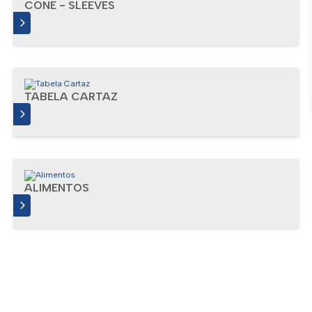
CONE - SLEEVES
IS
TABELA CARTAZ
IS
ALIMENTOS
IS