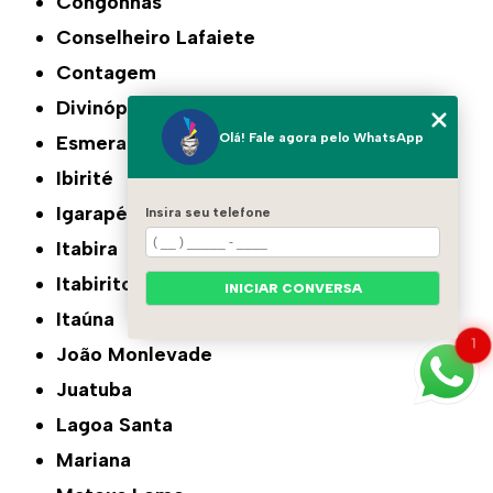
Congonhas
Conselheiro Lafaiete
Contagem
Divinópolis
Olá! Fale agora pelo WhatsApp
Esmeraldas
Ibirité
Igarapé
Insira seu telefone
Itabira
Itabirito
INICIAR CONVERSA
Itaúna
1
João Monlevade
Juatuba
Lagoa Santa
Mariana