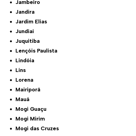
Jambeiro
Jandira
Jardim Elias
Jundiaí
Juquitiba
Lençóis Paulista
Lindóia
Lins
Lorena
Mairiporã
Mauá
Mogi Guaçu
Mogi Mirim
Mogi das Cruzes