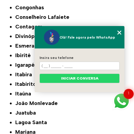
Congonhas
Conselheiro Lafaiete
Contagem
Divinópolis
Olá! Fale agora pelo WhatsApp
Esmeraldas
Ibirité
Insira seu telefone
Igarapé
Itabira
INICIAR CONVERSA
Itabirito
Itaúna
1
João Monlevade
Juatuba
Lagoa Santa
Mariana