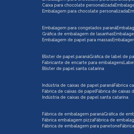
caixa para chocolate personalizada
embalag
embalagem para chocolate personalizada
e
embalagem para congelados paraná
embala
gráfica de embalagem de lasanhas
embalag
embalagem de papel para massas
embalage
blister de papel paraná
gráfica de label de p
fabricante de encarte para embalagens
lab
blister de papel santa catarina
indústria de caixas de papel paraná
fábrica 
fábrica de caixas de papel
fábrica de caixas
indústria de caixas de papel santa catarina
fábrica de embalagem paraná
gráfica de e
fábrica embalagem pizza
fábrica de embal
fábrica de embalagem para panetone
fábri