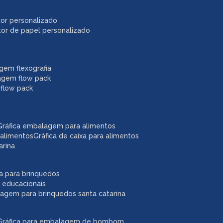
itor personalizado
itor de papel personalizado
agem flexografia
agem flow pack
 flow pack
gráfica embalagem para alimentos
 alimentos
gráfica de caixa para alimentos
arina
ixa para brinquedos
 educacionais
lagem para brinquedos santa catarina
gráfica para embalagem de bombom