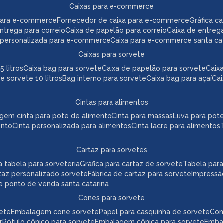
caixas para e-commerce
para e-commerce
fornecedor de caixa para e-commerce
gráfica 
 entrega para correio
caixa de papelão para correio
caixa de entreg
a personalizada para e-commerce
caixa para e-commerce santa ca
caixas para sorvete
5 litros
caixa bag para sorvete
caixa de papelão para sorvete
cai
de sorvete 10 litros
bag interno para sorvete
caixa bag para açaí
ca
cintas para alimentos
agem cinta para pote de alimento
cinta para massas
luva para pot
ento
cinta personalizada para alimentos
cinta lacre para alimentos
cartaz para sorvetes
ica tabela para sorveteria
gráfica para cartaz de sorvete
tabela par
taz personalizado sorvete
fábrica de cartaz para sorvete
impressã
te ponto de venda santa catarina
cones para sorvete
vete
embalagem cone sorvete
papel para casquinha de sorvete
co
r
rótulo cônico para sorvete
embalagem cônica para sorvete
emb