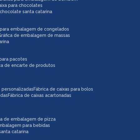
caixa para chocolates
chocolate santa catarina
ca para embalagem de congelados
gráfica de embalagem de massas
arina
r para pacotes
ica de encarte de produtos
as personalizadas
fábrica de caixas para bolos
idas
fábrica de caixas acartonadas
ica de embalagem de pizza
embalagem para bebidas
anta catarina