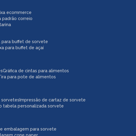
caixa ecommerce
a padrão correio
tarina
xa para buffet de sorvete
ixa para buffet de açaí
es
gráfica de cintas para alimentos
tira para pote de alimentos
a sorvetes
impressão de cartaz de sorvete
o tabela personalizada sorvete
ne embalagem para sorvete
alagem cone paper