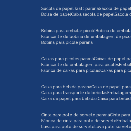
sacola de papel kraft paraná
sacola de pape
bolsa de papel
caixa sacola de papel
sacola 
bobina para embalar picolé
bobina de embal
fabricante de bobina de embalagem de pico
bobina para picolé paraná
caixas para picolés paraná
caixas de papel p
fabricante de embalagem para picolés
emba
fábrica de caixas para picolés
caixas para pi
caixa para bebida paraná
caixa de papel par
caixa para transporte de bebidas
embalagem
caixa de papel para bebidas
caixa para bebi
cinta para pote de sorvete paraná
cinta par
fábrica de cinta para pote de sorvete
embal
luva para pote de sorvete
luva pote sorvet