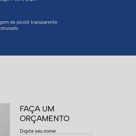
gem de picolé transparente
extrusado
FAÇA UM
ORÇAMENTO
Digite seu nome