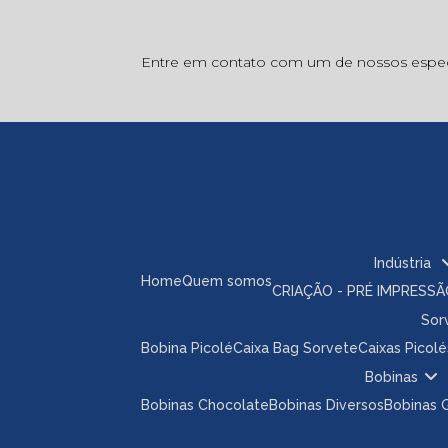
Entre em contato com um de nossos especi
Indústria
Home
Quem somos
CRIAÇÃO - PRÉ IMPRESS
So
Bobina Picolé
Caixa Bag Sorvete
Caixas Picolé
Bobinas
Bobinas Chocolate
Bobinas Diversos
Bobinas