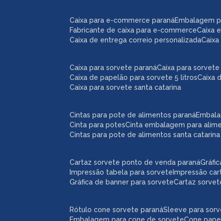
caixa para e-commerce paraná
embalagem 
fabricante de caixa para e-commerce
caixa
caixa de entrega correio personalizada
caix
caixa para sorvete paraná
caixa para sorvete 
caixa de papelão para sorvete 5 litros
caixa 
caixa para sorvete santa catarina
cintas para pote de alimentos paraná
embal
cinta para potes
cinta embalagem para alim
cintas para pote de alimentos santa catarina
cartaz sorvete ponto de venda paraná
gráf
impressão tabela para sorvete
impressão car
gráfica de banner para sorvete
cartaz sorve
rótulo cone sorvete paraná
sleeve para sor
embalagem para cone de sorvete
cone pape