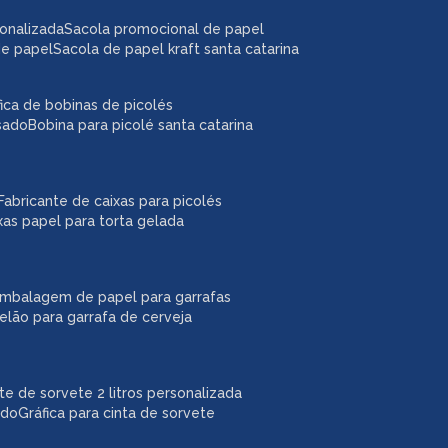
sonalizada
sacola promocional de papel
de papel
sacola de papel kraft santa catarina
áfica de bobinas de picolés
usado
bobina para picolé santa catarina
fabricante de caixas para picolés
ixas papel para torta gelada
embalagem de papel para garrafas
pelão para garrafa de cerveja
ote de sorvete 2 litros personalizada
ado
gráfica para cinta de sorvete