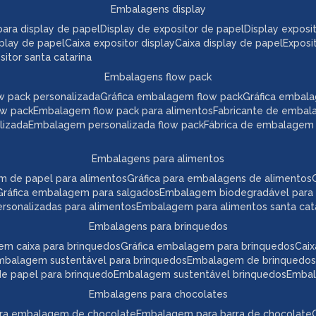
embalagens display
a para display de papel
display de expositor de papel
display expos
play de papel
caixa expositor display
caixa display de papel
expos
itor santa catarina
embalagens flow pack
w pack personalizada
gráfica embalagem flow pack
gráfica embal
ow pack
embalagem flow pack para alimentos
fabricante de embal
lizada
embalagem personalizada flow pack
fábrica de embalagem
embalagens para alimentos
m de papel para alimentos
gráfica para embalagens de alimentos
gráfica embalagem para salgados
embalagem biodegradável para
ersonalizadas para alimentos
embalagem para alimentos santa cat
embalagens para brinquedos
em caixa para brinquedos
gráfica embalagem para brinquedos
ca
embalagem sustentável para brinquedos
embalagem de brinquedos
 de papel para brinquedo
embalagem sustentável brinquedos
emba
embalagens para chocolates
para embalagem de chocolate
embalagem para barra de chocolate