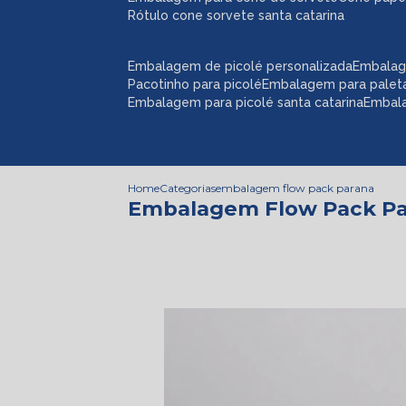
rótulo cone sorvete santa catarina
embalagem de picolé personalizada
embalag
pacotinho para picolé
embalagem para palet
embalagem para picolé santa catarina
embal
Home
Categorias
embalagem flow pack parana
Embalagem Flow Pack P