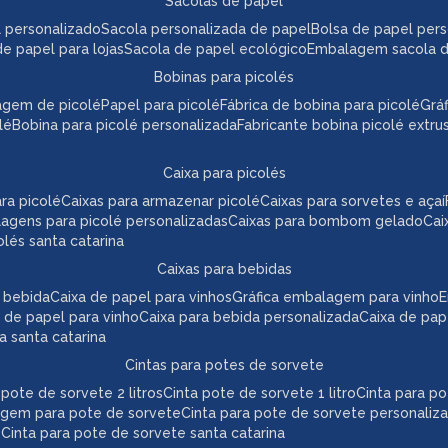
sacolas de papel
l personalizado
sacola personalizada de papel
bolsa de papel per
de papel para lojas
sacola de papel ecológico
embalagem sacola 
bobinas para picolés
agem de picolé
papel para picolé
fábrica de bobina para picolé
gr
lé
bobina para picolé personalizada
fabricante bobina picolé extr
caixa para picolés
ara picolé
caixas para armazenar picolé
caixas para sorvetes e açaí
lagens para picolé personalizadas
caixas para bombom gelado
ca
colés santa catarina
caixas para bebidas
a bebida
caixa de papel para vinhos
gráfica embalagem para vinho
 de papel para vinho
caixa para bebida personalizada
caixa de pa
da santa catarina
cintas para potes de sorvete
a pote de sorvete 2 litros
cinta pote de sorvete 1 litro
cinta para p
agem para pote de sorvete
cinta para pote de sorvete personaliz
e
cinta para pote de sorvete santa catarina