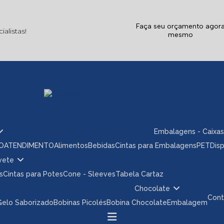
Faça seu orçamento agor
alistas!
mesmo
Embalagens - Caixas
ÃO
ATENDIMENTO
Alimentos
Bebidas
Cintas para Embalagens
PET
Dis
rvete
s
Cintas para Potes
Cone - Sleeves
Tabela Cartaz
Chocolate
Con
 Gelo Saborizado
Bobinas Picolés
Bobina Chocolate
Embalagem