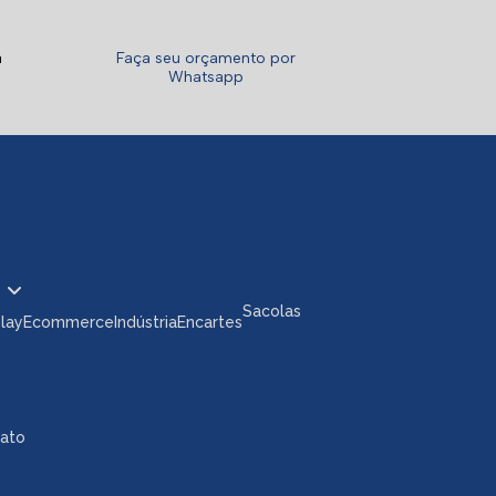
a
Faça seu orçamento por
Whatsapp
Sacolas
play
Ecommerce
Indústria
Encartes
tato