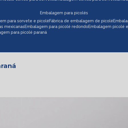
embalagem para picolés
em para sorvete e picolé
fábrica de embalagem de picolé
embala
as mexicanas
embalagem para picolé redondo
embalagem picolé 
agem para picolé paraná
araná