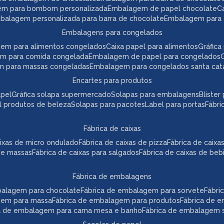
em para bombom personalizada
embalagem de papel chocolate
mbalagem personalizada para barra de chocolate
embalagem para 
embalagens para congelados
gem para alimentos congelados
caixa papel para alimentos
gráfi
em para comida congelada
embalagem de papel para congelados
m para massas congeladas
embalagem para congelados santa cat
encartes para produtos
apel
gráfica solapa supermercado
solapas para embalagens
bliste
el produtos de beleza
solapas para pacotes
label para portas
fábr
fábrica de caixas
caixas de micro ondulado
fábrica de caixas de pizza
fábrica de caix
 de massas
fábrica de caixas para salgados
fábrica de caixas de beb
fábrica de embalagens
mbalagem para chocolate
fábrica de embalagem para sorvete
fábr
agem para massa
fábrica de embalagem para produtos
fábrica de 
ca de embalagem para cama mesa e banho
fábrica de embalagem s