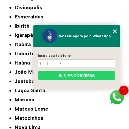
Divinópolis
Esmeraldas
Ibirité
Igarapé
Olá! Fale agora pelo WhatsApp
Itabira
Itabirito
Insira seu telefone
Itaúna
João Monlevade
INICIAR CONVERSA
Juatuba
Lagoa Santa
1
Mariana
Mateus Leme
Matozinhos
Nova Lima