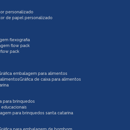
itor personalizado
itor de papel personalizado
agem flexografia
agem flow pack
 flow pack
gráfica embalagem para alimentos
 alimentos
gráfica de caixa para alimentos
arina
ixa para brinquedos
 educacionais
lagem para brinquedos santa catarina
gráfica para embalagem de bombom