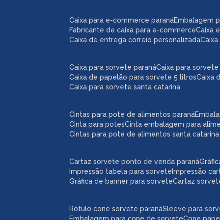
caixa para e-commerce paraná
embalagem 
fabricante de caixa para e-commerce
caixa
caixa de entrega correio personalizada
caix
caixa para sorvete paraná
caixa para sorvete 
caixa de papelão para sorvete 5 litros
caixa 
caixa para sorvete santa catarina
cintas para pote de alimentos paraná
embal
cinta para potes
cinta embalagem para alim
cintas para pote de alimentos santa catarina
cartaz sorvete ponto de venda paraná
gráf
impressão tabela para sorvete
impressão car
gráfica de banner para sorvete
cartaz sorve
rótulo cone sorvete paraná
sleeve para sor
embalagem para cone de sorvete
cone pape