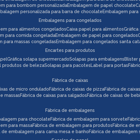
em para bombom personalizada
embalagem de papel chocolate
mbalagem personalizada para barra de chocolate
embalagem para 
embalagens para congelados
gem para alimentos congelados
caixa papel para alimentos
gráfi
em para comida congelada
embalagem de papel para congelados
m para massas congeladas
embalagem para congelados santa cat
encartes para produtos
apel
gráfica solapa supermercado
solapas para embalagens
bliste
el produtos de beleza
solapas para pacotes
label para portas
fábr
fábrica de caixas
caixas de micro ondulado
fábrica de caixas de pizza
fábrica de caix
 de massas
fábrica de caixas para salgados
fábrica de caixas de beb
fábrica de embalagens
mbalagem para chocolate
fábrica de embalagem para sorvete
fábr
agem para massa
fábrica de embalagem para produtos
fábrica de 
ca de embalagem para cama mesa e banho
fábrica de embalagem s