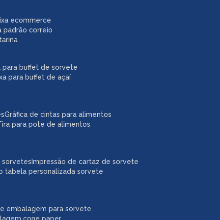
caixa ecommerce
a padrão correio
tarina
xa para buffet de sorvete
ixa para buffet de açaí
es
gráfica de cintas para alimentos
tira para pote de alimentos
a sorvetes
impressão de cartaz de sorvete
o tabela personalizada sorvete
ne embalagem para sorvete
alagem cone paper