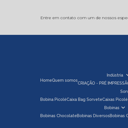
Entre em contato com um de nossos especi
Indústria
Home
Quem somos
CRIAÇÃO - PRÉ IMPRESS
So
Bobina Picolé
Caixa Bag Sorvete
Caixas Picolé
Bobinas
Bobinas Chocolate
Bobinas Diversos
Bobinas