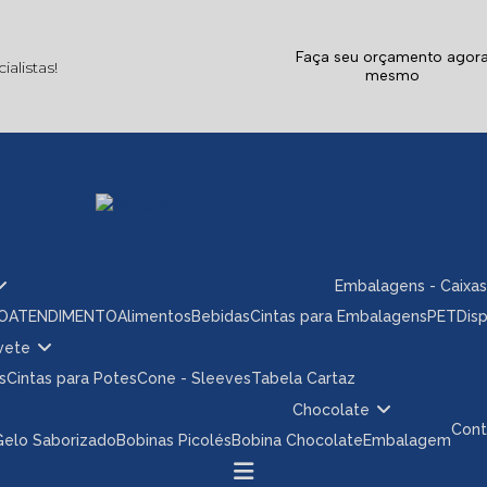
Faça seu orçamento agor
alistas!
mesmo
Embalagens - Caixas
ÃO
ATENDIMENTO
Alimentos
Bebidas
Cintas para Embalagens
PET
Dis
rvete
s
Cintas para Potes
Cone - Sleeves
Tabela Cartaz
Chocolate
Con
 Gelo Saborizado
Bobinas Picolés
Bobina Chocolate
Embalagem