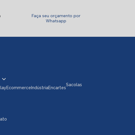
a
Faça seu orçamento por
Whatsapp
Sacolas
play
Ecommerce
Indústria
Encartes
tato