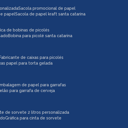
sonalizada
sacola promocional de papel
de papel
sacola de papel kraft santa catarina
áfica de bobinas de picolés
usado
bobina para picolé santa catarina
fabricante de caixas para picolés
ixas papel para torta gelada
embalagem de papel para garrafas
pelão para garrafa de cerveja
ote de sorvete 2 litros personalizada
ado
gráfica para cinta de sorvete