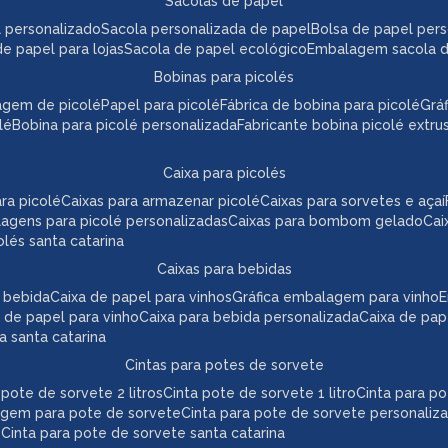
sacolas de papel
l personalizado
sacola personalizada de papel
bolsa de papel per
de papel para lojas
sacola de papel ecológico
embalagem sacola 
bobinas para picolés
agem de picolé
papel para picolé
fábrica de bobina para picolé
gr
lé
bobina para picolé personalizada
fabricante bobina picolé extr
caixa para picolés
ara picolé
caixas para armazenar picolé
caixas para sorvetes e açaí
lagens para picolé personalizadas
caixas para bombom gelado
ca
colés santa catarina
caixas para bebidas
a bebida
caixa de papel para vinhos
gráfica embalagem para vinho
 de papel para vinho
caixa para bebida personalizada
caixa de pa
da santa catarina
cintas para potes de sorvete
a pote de sorvete 2 litros
cinta pote de sorvete 1 litro
cinta para p
agem para pote de sorvete
cinta para pote de sorvete personaliz
e
cinta para pote de sorvete santa catarina