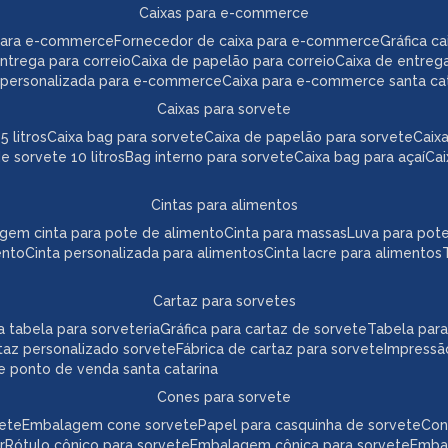
caixas para e-commerce
para e-commerce
fornecedor de caixa para e-commerce
gráfica 
 entrega para correio
caixa de papelão para correio
caixa de entreg
a personalizada para e-commerce
caixa para e-commerce santa ca
caixas para sorvete
5 litros
caixa bag para sorvete
caixa de papelão para sorvete
cai
de sorvete 10 litros
bag interno para sorvete
caixa bag para açaí
ca
cintas para alimentos
agem cinta para pote de alimento
cinta para massas
luva para pot
ento
cinta personalizada para alimentos
cinta lacre para alimentos
cartaz para sorvetes
ica tabela para sorveteria
gráfica para cartaz de sorvete
tabela par
taz personalizado sorvete
fábrica de cartaz para sorvete
impressã
te ponto de venda santa catarina
cones para sorvete
vete
embalagem cone sorvete
papel para casquinha de sorvete
co
r
rótulo cônico para sorvete
embalagem cônica para sorvete
emb