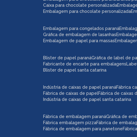
caixa para chocolate personalizada
embalag
embalagem para chocolate personalizada
e
embalagem para congelados paraná
embala
gráfica de embalagem de lasanhas
embalag
embalagem de papel para massas
embalage
blister de papel paraná
gráfica de label de p
fabricante de encarte para embalagens
lab
blister de papel santa catarina
indústria de caixas de papel paraná
fábrica 
fábrica de caixas de papel
fábrica de caixas
indústria de caixas de papel santa catarina
fábrica de embalagem paraná
gráfica de e
fábrica embalagem pizza
fábrica de embal
fábrica de embalagem para panetone
fábri