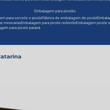
embalagem para picolés
em para sorvete e picolé
fábrica de embalagem de picolé
embala
as mexicanas
embalagem para picolé redondo
embalagem picolé 
agem para picolé paraná
Catarina