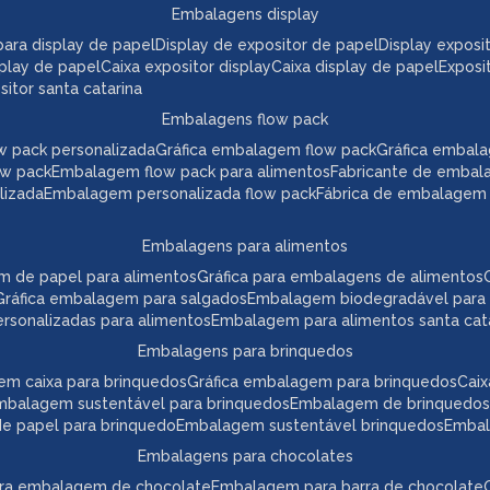
embalagens display
a para display de papel
display de expositor de papel
display expos
play de papel
caixa expositor display
caixa display de papel
expos
itor santa catarina
embalagens flow pack
w pack personalizada
gráfica embalagem flow pack
gráfica embal
ow pack
embalagem flow pack para alimentos
fabricante de embal
lizada
embalagem personalizada flow pack
fábrica de embalagem
embalagens para alimentos
m de papel para alimentos
gráfica para embalagens de alimentos
gráfica embalagem para salgados
embalagem biodegradável para
ersonalizadas para alimentos
embalagem para alimentos santa cat
embalagens para brinquedos
em caixa para brinquedos
gráfica embalagem para brinquedos
ca
embalagem sustentável para brinquedos
embalagem de brinquedos
 de papel para brinquedo
embalagem sustentável brinquedos
emba
embalagens para chocolates
para embalagem de chocolate
embalagem para barra de chocolate