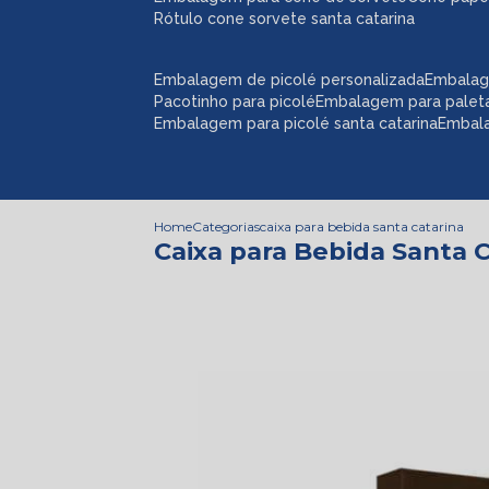
rótulo cone sorvete santa catarina
embalagem de picolé personalizada
embalag
pacotinho para picolé
embalagem para palet
embalagem para picolé santa catarina
embal
Home
Categorias
caixa para bebida santa catarina
Caixa para Bebida Santa 