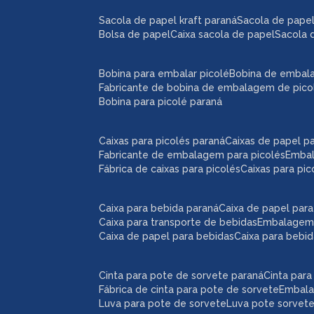
sacola de papel kraft paraná
sacola de pape
bolsa de papel
caixa sacola de papel
sacola 
bobina para embalar picolé
bobina de embal
fabricante de bobina de embalagem de pico
bobina para picolé paraná
caixas para picolés paraná
caixas de papel p
fabricante de embalagem para picolés
emba
fábrica de caixas para picolés
caixas para pi
caixa para bebida paraná
caixa de papel par
caixa para transporte de bebidas
embalagem
caixa de papel para bebidas
caixa para bebi
cinta para pote de sorvete paraná
cinta par
fábrica de cinta para pote de sorvete
embal
luva para pote de sorvete
luva pote sorvet