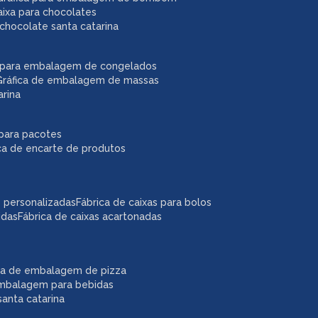
caixa para chocolates
chocolate santa catarina
ca para embalagem de congelados
gráfica de embalagem de massas
arina
r para pacotes
ica de encarte de produtos
as personalizadas
fábrica de caixas para bolos
idas
fábrica de caixas acartonadas
ica de embalagem de pizza
embalagem para bebidas
anta catarina