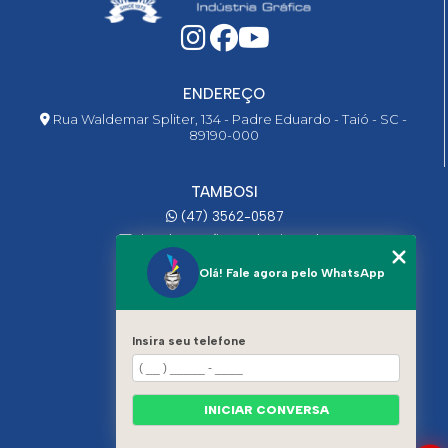
ENDEREÇO
Rua Waldemar Spliter, 134 - Padre Eduardo - Taió - SC -
89190-000
TAMBOSI
(47) 3562-0587
ricardo@graficatambosi.com.br
Olá! Fale agora pelo WhatsApp
MENU
HOME
QUEM SOMOS
Insira seu telefone
INDÚSTRIA
SORVETE
CHOCOLATE
INICIAR CONVERSA
BOBINAS
EMBALAGENS - CAIXAS
CONTATO