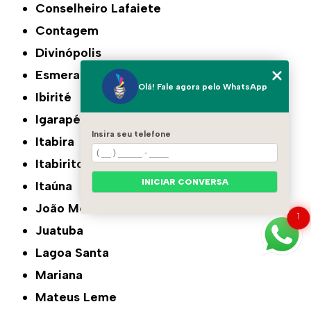
Conselheiro Lafaiete
Contagem
Divinópolis
Esmeraldas
Olá! Fale agora pelo WhatsApp
Ibirité
Igarapé
Insira seu telefone
Itabira
Itabirito
INICIAR CONVERSA
Itaúna
João Monlevade
1
Juatuba
Lagoa Santa
Mariana
Mateus Leme