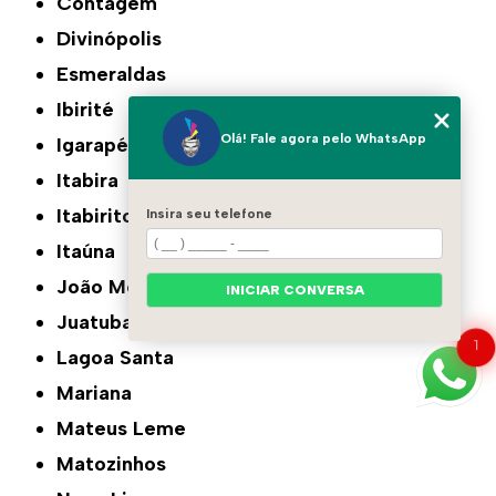
Contagem
Divinópolis
Esmeraldas
Ibirité
Olá! Fale agora pelo WhatsApp
Igarapé
Itabira
Itabirito
Insira seu telefone
Itaúna
João Monlevade
INICIAR CONVERSA
Juatuba
1
Lagoa Santa
Mariana
Mateus Leme
Matozinhos