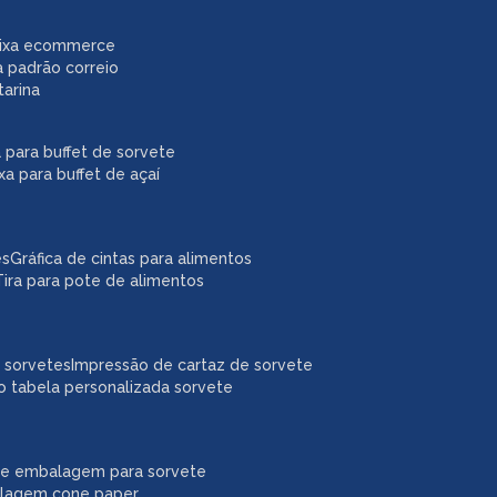
caixa ecommerce
a padrão correio
tarina
xa para buffet de sorvete
ixa para buffet de açaí
es
gráfica de cintas para alimentos
tira para pote de alimentos
a sorvetes
impressão de cartaz de sorvete
o tabela personalizada sorvete
ne embalagem para sorvete
alagem cone paper