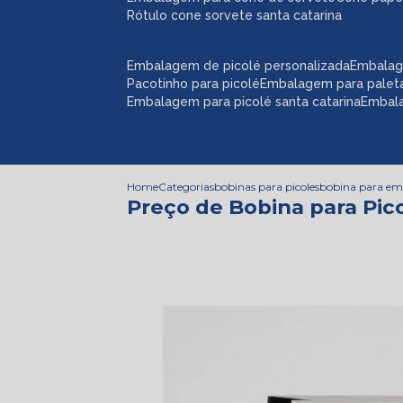
rótulo cone sorvete santa catarina
embalagem de picolé personalizada
embalag
pacotinho para picolé
embalagem para palet
embalagem para picolé santa catarina
embal
Home
Categorias
bobinas para picoles
bobina para emb
Preço de Bobina para Pic