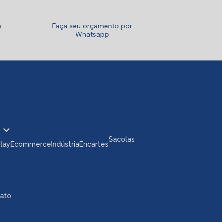
a
Faça seu orçamento por
Whatsapp
Sacolas
play
Ecommerce
Indústria
Encartes
tato