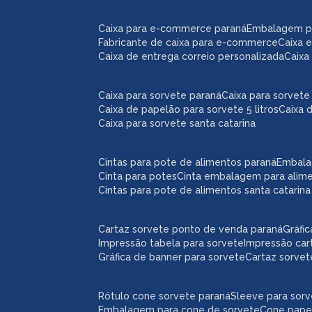
caixa para e-commerce paraná
embalagem 
fabricante de caixa para e-commerce
caixa
caixa de entrega correio personalizada
caix
caixa para sorvete paraná
caixa para sorvete 
caixa de papelão para sorvete 5 litros
caixa 
caixa para sorvete santa catarina
cintas para pote de alimentos paraná
embal
cinta para potes
cinta embalagem para alim
cintas para pote de alimentos santa catarina
cartaz sorvete ponto de venda paraná
gráf
impressão tabela para sorvete
impressão car
gráfica de banner para sorvete
cartaz sorve
rótulo cone sorvete paraná
sleeve para sor
embalagem para cone de sorvete
cone pape