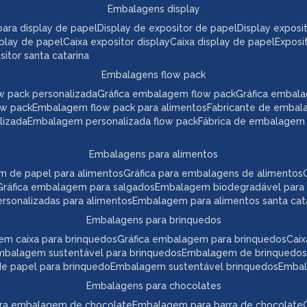
embalagens display
a para display de papel
display de expositor de papel
display expos
play de papel
caixa expositor display
caixa display de papel
expos
itor santa catarina
embalagens flow pack
w pack personalizada
gráfica embalagem flow pack
gráfica embal
ow pack
embalagem flow pack para alimentos
fabricante de embal
lizada
embalagem personalizada flow pack
fábrica de embalagem
embalagens para alimentos
m de papel para alimentos
gráfica para embalagens de alimentos
gráfica embalagem para salgados
embalagem biodegradável para
ersonalizadas para alimentos
embalagem para alimentos santa cat
embalagens para brinquedos
em caixa para brinquedos
gráfica embalagem para brinquedos
ca
embalagem sustentável para brinquedos
embalagem de brinquedos
 de papel para brinquedo
embalagem sustentável brinquedos
emba
embalagens para chocolates
para embalagem de chocolate
embalagem para barra de chocolate