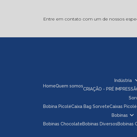
Entre em contato com um de nossos especi
Indústria
Home
Quem somos
CRIAÇÃO - PRÉ IMPRESS
So
Bobina Picolé
Caixa Bag Sorvete
Caixas Picolé
Bobinas
Bobinas Chocolate
Bobinas Diversos
Bobinas