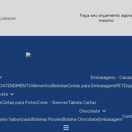
Faça seu orçamento agor
alistas!
mesmo
Embalagens - Caixas
ÃO
ATENDIMENTO
Alimentos
Bebidas
Cintas para Embalagens
PET
Dis
rvete
s
Cintas para Potes
Cone - Sleeves
Tabela Cartaz
Chocolate
Con
 Gelo Saborizado
Bobinas Picolés
Bobina Chocolate
Embalagem