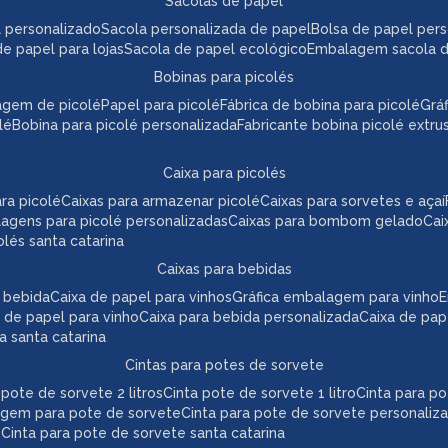
sacolas de papel
l personalizado
sacola personalizada de papel
bolsa de papel per
de papel para lojas
sacola de papel ecológico
embalagem sacola 
bobinas para picolés
agem de picolé
papel para picolé
fábrica de bobina para picolé
gr
lé
bobina para picolé personalizada
fabricante bobina picolé extr
caixa para picolés
ara picolé
caixas para armazenar picolé
caixas para sorvetes e açaí
lagens para picolé personalizadas
caixas para bombom gelado
ca
colés santa catarina
caixas para bebidas
a bebida
caixa de papel para vinhos
gráfica embalagem para vinho
 de papel para vinho
caixa para bebida personalizada
caixa de pa
da santa catarina
cintas para potes de sorvete
a pote de sorvete 2 litros
cinta pote de sorvete 1 litro
cinta para p
agem para pote de sorvete
cinta para pote de sorvete personaliz
e
cinta para pote de sorvete santa catarina