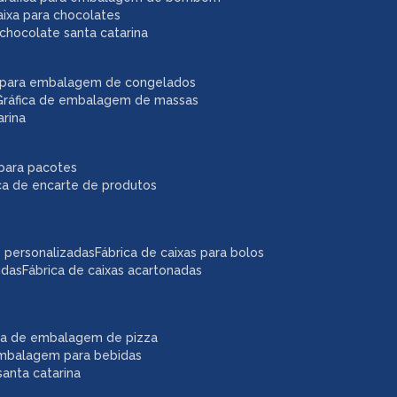
caixa para chocolates
chocolate santa catarina
ca para embalagem de congelados
gráfica de embalagem de massas
arina
r para pacotes
ica de encarte de produtos
as personalizadas
fábrica de caixas para bolos
idas
fábrica de caixas acartonadas
ica de embalagem de pizza
embalagem para bebidas
anta catarina