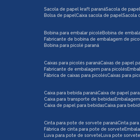
sacola de papel kraft paraná
sacola de pape
bolsa de papel
caixa sacola de papel
sacola 
bobina para embalar picolé
bobina de embal
fabricante de bobina de embalagem de pico
bobina para picolé paraná
caixas para picolés paraná
caixas de papel p
fabricante de embalagem para picolés
emba
fábrica de caixas para picolés
caixas para pi
caixa para bebida paraná
caixa de papel par
caixa para transporte de bebidas
embalagem
caixa de papel para bebidas
caixa para bebi
cinta para pote de sorvete paraná
cinta par
fábrica de cinta para pote de sorvete
embal
luva para pote de sorvete
luva pote sorvet