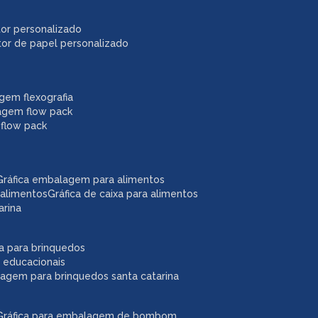
itor personalizado
itor de papel personalizado
agem flexografia
agem flow pack
 flow pack
gráfica embalagem para alimentos
 alimentos
gráfica de caixa para alimentos
arina
ixa para brinquedos
 educacionais
lagem para brinquedos santa catarina
gráfica para embalagem de bombom