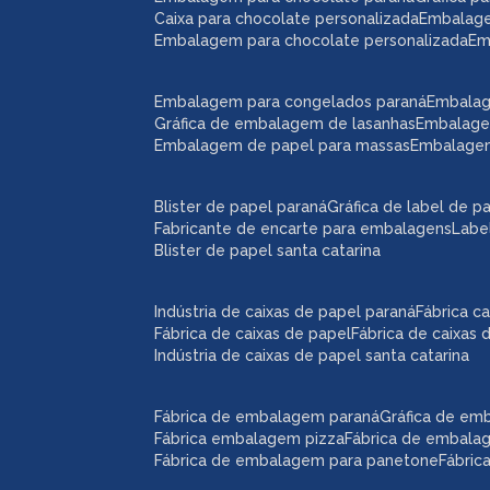
caixa para chocolate personalizada
embalag
embalagem para chocolate personalizada
e
embalagem para congelados paraná
embala
gráfica de embalagem de lasanhas
embalag
embalagem de papel para massas
embalage
blister de papel paraná
gráfica de label de p
fabricante de encarte para embalagens
lab
blister de papel santa catarina
indústria de caixas de papel paraná
fábrica 
fábrica de caixas de papel
fábrica de caixas
indústria de caixas de papel santa catarina
fábrica de embalagem paraná
gráfica de e
fábrica embalagem pizza
fábrica de embal
fábrica de embalagem para panetone
fábri