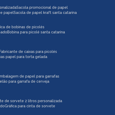
sonalizada
sacola promocional de papel
de papel
sacola de papel kraft santa catarina
áfica de bobinas de picolés
usado
bobina para picolé santa catarina
fabricante de caixas para picolés
ixas papel para torta gelada
embalagem de papel para garrafas
pelão para garrafa de cerveja
ote de sorvete 2 litros personalizada
ado
gráfica para cinta de sorvete