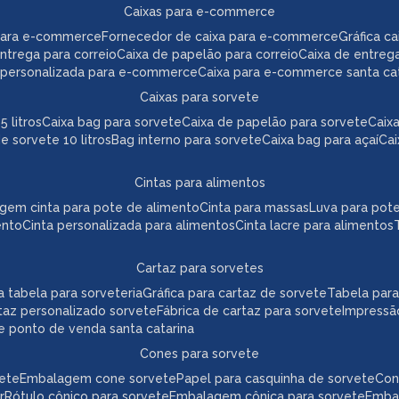
caixas para e-commerce
para e-commerce
fornecedor de caixa para e-commerce
gráfica 
 entrega para correio
caixa de papelão para correio
caixa de entreg
a personalizada para e-commerce
caixa para e-commerce santa ca
caixas para sorvete
5 litros
caixa bag para sorvete
caixa de papelão para sorvete
cai
de sorvete 10 litros
bag interno para sorvete
caixa bag para açaí
ca
cintas para alimentos
agem cinta para pote de alimento
cinta para massas
luva para pot
ento
cinta personalizada para alimentos
cinta lacre para alimentos
cartaz para sorvetes
ica tabela para sorveteria
gráfica para cartaz de sorvete
tabela par
taz personalizado sorvete
fábrica de cartaz para sorvete
impressã
te ponto de venda santa catarina
cones para sorvete
vete
embalagem cone sorvete
papel para casquinha de sorvete
co
r
rótulo cônico para sorvete
embalagem cônica para sorvete
emb