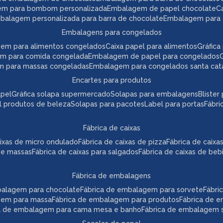
em para bombom personalizada
embalagem de papel chocolate
mbalagem personalizada para barra de chocolate
embalagem para 
embalagens para congelados
gem para alimentos congelados
caixa papel para alimentos
gráfi
em para comida congelada
embalagem de papel para congelados
m para massas congeladas
embalagem para congelados santa cat
encartes para produtos
apel
gráfica solapa supermercado
solapas para embalagens
bliste
el produtos de beleza
solapas para pacotes
label para portas
fábr
fábrica de caixas
caixas de micro ondulado
fábrica de caixas de pizza
fábrica de caix
 de massas
fábrica de caixas para salgados
fábrica de caixas de beb
fábrica de embalagens
mbalagem para chocolate
fábrica de embalagem para sorvete
fábr
agem para massa
fábrica de embalagem para produtos
fábrica de 
ca de embalagem para cama mesa e banho
fábrica de embalagem s