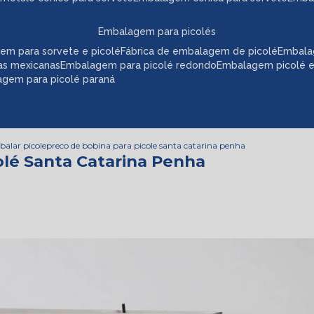
embalagem para picolés
em para sorvete e picolé
fábrica de embalagem de picolé
embala
as mexicanas
embalagem para picolé redondo
embalagem picolé 
agem para picolé paraná
alar picole
preco de bobina para picole santa catarina penha
olé Santa Catarina Penha