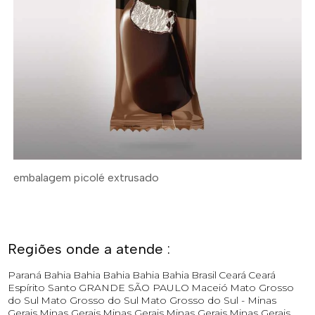
embalagem picolé extrusado
Regiões onde a atende :
Paraná
Bahia
Bahia
Bahia
Bahia
Bahia
Brasil
Ceará
Ceará
Espírito Santo
GRANDE SÃO PAULO
Maceió
Mato Grosso
do Sul
Mato Grosso do Sul
Mato Grosso do Sul -
Minas
Gerais
Minas Gerais
Minas Gerais
Minas Gerais
Minas Gerais