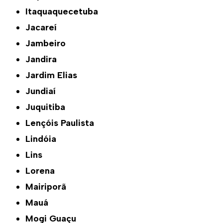
Itaquaquecetuba
Jacareí
Jambeiro
Jandira
Jardim Elias
Jundiaí
Juquitiba
Lençóis Paulista
Lindóia
Lins
Lorena
Mairiporã
Mauá
Mogi Guaçu