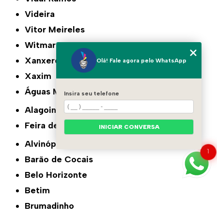
Videira
Vitor Meireles
Witmarsum
Xanxerê
Olá! Fale agora pelo WhatsApp
Xaxim
Águas Mornas
Insira seu telefone
Alagoinhas
Feira de Santana
INICIAR CONVERSA
Alvinópolis
1
Barão de Cocais
Belo Horizonte
Betim
Brumadinho