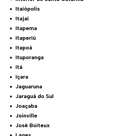
Itaiópolis
Itajaí
Itapema
Itaperiú
Itapoá
Ituporanga
Itá
Içara
Jaguaruna
Jaraguá do Sul
Joaçaba
Joinville
José Boiteux
Lages