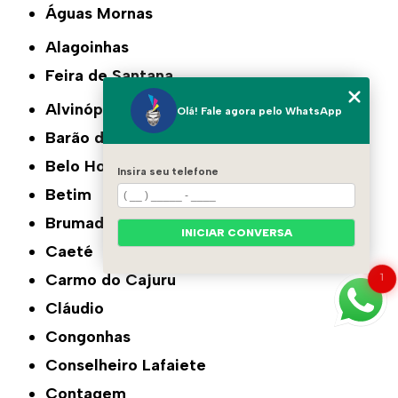
Águas Mornas
Alagoinhas
Feira de Santana
Alvinópolis
Olá! Fale agora pelo WhatsApp
Barão de Cocais
Belo Horizonte
Insira seu telefone
Betim
Brumadinho
INICIAR CONVERSA
Caeté
1
Carmo do Cajuru
Cláudio
Congonhas
Conselheiro Lafaiete
Contagem