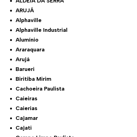
ALDEIA DA SERRA
ARUJÁ
Alphaville
Alphaville Industrial
Alumínio
Araraquara
Arujá
Barueri
Biritiba Mirim
Cachoeira Paulista
Caieiras
Caierias
Cajamar
Cajati