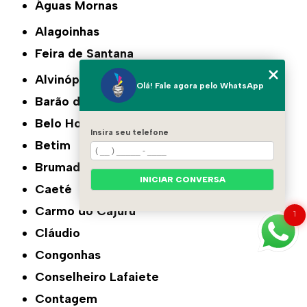
Águas Mornas
Alagoinhas
Feira de Santana
Alvinópolis
Olá! Fale agora pelo WhatsApp
Barão de Cocais
Belo Horizonte
Insira seu telefone
Betim
Brumadinho
INICIAR CONVERSA
Caeté
Carmo do Cajuru
1
Cláudio
Congonhas
Conselheiro Lafaiete
Contagem