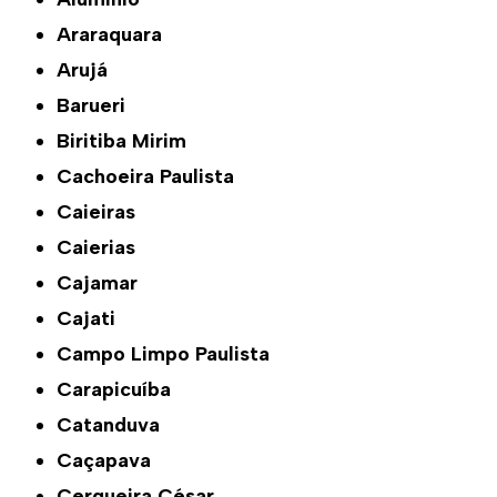
Araraquara
Arujá
Barueri
Biritiba Mirim
Cachoeira Paulista
Caieiras
Caierias
Cajamar
Cajati
Campo Limpo Paulista
Carapicuíba
Catanduva
Caçapava
Cerqueira César