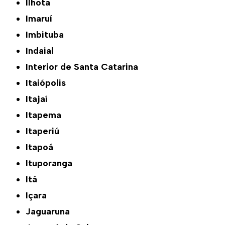
Ilhota
Imaruí
Imbituba
Indaial
Interior de Santa Catarina
Itaiópolis
Itajaí
Itapema
Itaperiú
Itapoá
Ituporanga
Itá
Içara
Jaguaruna