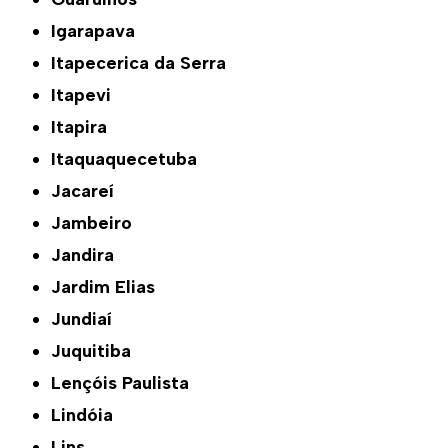
Igarapava
Itapecerica da Serra
Itapevi
Itapira
Itaquaquecetuba
Jacareí
Jambeiro
Jandira
Jardim Elias
Jundiaí
Juquitiba
Lençóis Paulista
Lindóia
Lins