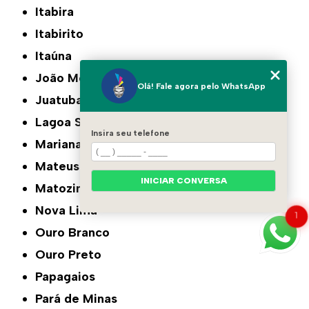
Itabira
Itabirito
Itaúna
João Monlevade
Olá! Fale agora pelo WhatsApp
Juatuba
Lagoa Santa
Insira seu telefone
Mariana
Mateus Leme
INICIAR CONVERSA
Matozinhos
Nova Lima
1
Ouro Branco
Ouro Preto
Papagaios
Pará de Minas