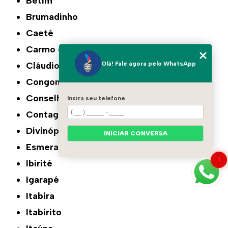
Betim
Brumadinho
Caeté
Carmo do Cajuru
Olá! Fale agora pelo WhatsApp
Cláudio
Congonhas
Conselheiro Lafaiete
Insira seu telefone
Contagem
Divinópolis
INICIAR CONVERSA
Esmeraldas
1
Ibirité
Igarapé
Itabira
Itabirito