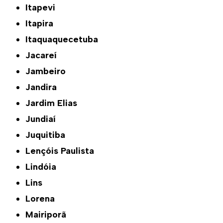
Itapevi
Itapira
Itaquaquecetuba
Jacareí
Jambeiro
Jandira
Jardim Elias
Jundiaí
Juquitiba
Lençóis Paulista
Lindóia
Lins
Lorena
Mairiporã