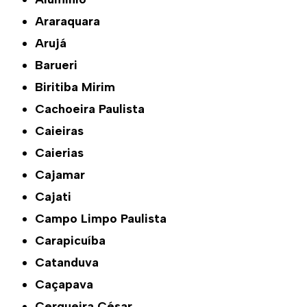
Araraquara
Arujá
Barueri
Biritiba Mirim
Cachoeira Paulista
Caieiras
Caierias
Cajamar
Cajati
Campo Limpo Paulista
Carapicuíba
Catanduva
Caçapava
Cerqueira César