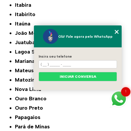
Itabira
Itabirito
Itaúna
João Monlevade
Olá! Fale agora pelo WhatsApp
Juatuba
Lagoa Santa
Insira seu telefone
Mariana
Mateus Leme
INICIAR CONVERSA
Matozinhos
Nova Lima
1
Ouro Branco
Ouro Preto
Papagaios
Pará de Minas