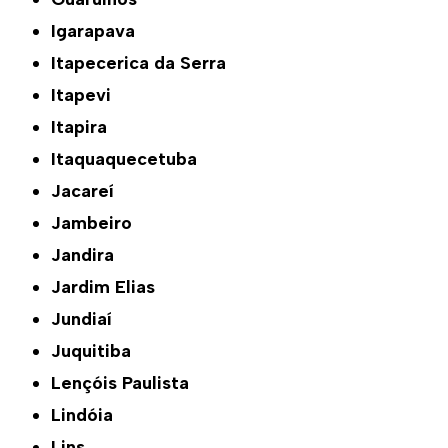
Igarapava
Itapecerica da Serra
Itapevi
Itapira
Itaquaquecetuba
Jacareí
Jambeiro
Jandira
Jardim Elias
Jundiaí
Juquitiba
Lençóis Paulista
Lindóia
Lins