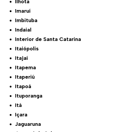
Ilhota
Imaruí
Imbituba
Indaial
Interior de Santa Catarina
Itaiópolis
Itajaí
Itapema
Itaperiú
Itapoá
Ituporanga
Itá
Içara
Jaguaruna