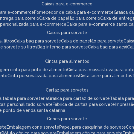
caixas para e-commerce
para e-commerce
fornecedor de caixa para e-commerce
gráfica 
 entrega para correio
caixa de papelão para correio
caixa de entreg
a personalizada para e-commerce
caixa para e-commerce santa ca
caixas para sorvete
5 litros
caixa bag para sorvete
caixa de papelão para sorvete
cai
de sorvete 10 litros
bag interno para sorvete
caixa bag para açaí
ca
cintas para alimentos
agem cinta para pote de alimento
cinta para massas
luva para pot
ento
cinta personalizada para alimentos
cinta lacre para alimentos
cartaz para sorvetes
ica tabela para sorveteria
gráfica para cartaz de sorvete
tabela par
taz personalizado sorvete
fábrica de cartaz para sorvete
impressã
te ponto de venda santa catarina
cones para sorvete
vete
embalagem cone sorvete
papel para casquinha de sorvete
co
r
rótulo cônico para sorvete
embalagem cônica para sorvete
emb