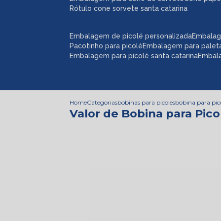
rótulo cone sorvete santa catarina
embalagem de picolé personalizada
embalag
pacotinho para picolé
embalagem para palet
embalagem para picolé santa catarina
embal
Home
Categorias
bobinas para picoles
bobina para pic
Valor de Bobina para Pic