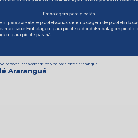
embalagem para picolés
em para sorvete e picolé
fábrica de embalagem de picolé
embala
as mexicanas
embalagem para picolé redondo
embalagem picolé 
agem para picolé paraná
ole personalizada
valor de bobina para picole ararangua
olé Araranguá