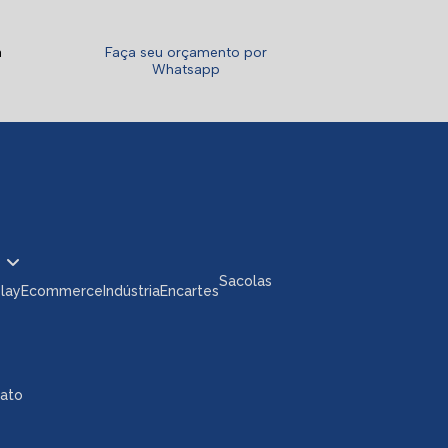
a
Faça seu orçamento por
Whatsapp
Sacolas
play
Ecommerce
Indústria
Encartes
tato