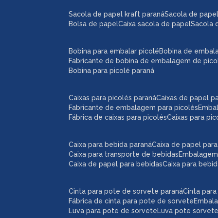
sacola de papel kraft paraná
sacola de pape
bolsa de papel
caixa sacola de papel
sacola 
bobina para embalar picolé
bobina de embal
fabricante de bobina de embalagem de pico
bobina para picolé paraná
caixas para picolés paraná
caixas de papel p
fabricante de embalagem para picolés
emba
fábrica de caixas para picolés
caixas para pi
caixa para bebida paraná
caixa de papel par
caixa para transporte de bebidas
embalagem
caixa de papel para bebidas
caixa para bebi
cinta para pote de sorvete paraná
cinta par
fábrica de cinta para pote de sorvete
embal
luva para pote de sorvete
luva pote sorvet