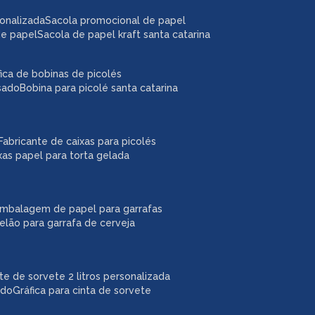
sonalizada
sacola promocional de papel
de papel
sacola de papel kraft santa catarina
áfica de bobinas de picolés
usado
bobina para picolé santa catarina
fabricante de caixas para picolés
ixas papel para torta gelada
embalagem de papel para garrafas
pelão para garrafa de cerveja
ote de sorvete 2 litros personalizada
ado
gráfica para cinta de sorvete