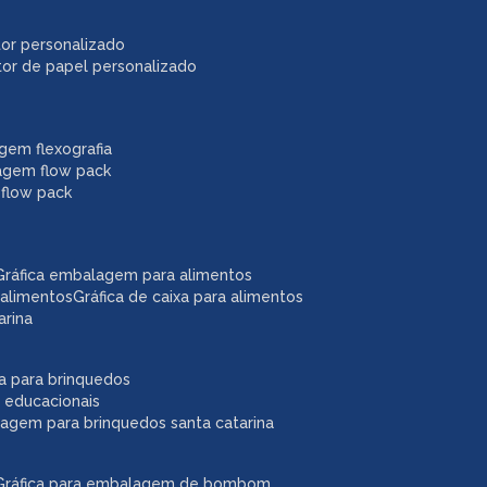
itor personalizado
itor de papel personalizado
agem flexografia
agem flow pack
 flow pack
gráfica embalagem para alimentos
 alimentos
gráfica de caixa para alimentos
arina
ixa para brinquedos
 educacionais
lagem para brinquedos santa catarina
gráfica para embalagem de bombom