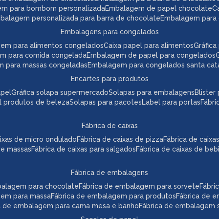
em para bombom personalizada
embalagem de papel chocolate
mbalagem personalizada para barra de chocolate
embalagem para 
embalagens para congelados
gem para alimentos congelados
caixa papel para alimentos
gráfi
em para comida congelada
embalagem de papel para congelados
m para massas congeladas
embalagem para congelados santa cat
encartes para produtos
apel
gráfica solapa supermercado
solapas para embalagens
bliste
el produtos de beleza
solapas para pacotes
label para portas
fábr
fábrica de caixas
caixas de micro ondulado
fábrica de caixas de pizza
fábrica de caix
 de massas
fábrica de caixas para salgados
fábrica de caixas de beb
fábrica de embalagens
mbalagem para chocolate
fábrica de embalagem para sorvete
fábr
agem para massa
fábrica de embalagem para produtos
fábrica de 
ca de embalagem para cama mesa e banho
fábrica de embalagem s