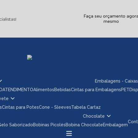
Faça seu orçamento agor
alistas!
mesmo
Embalagens - Caixas
ÃO
ATENDIMENTO
Alimentos
Bebidas
Cintas para Embalagens
PET
Dis
rvete
s
Cintas para Potes
Cone - Sleeves
Tabela Cartaz
Chocolate
Con
 Gelo Saborizado
Bobinas Picolés
Bobina Chocolate
Embalagem