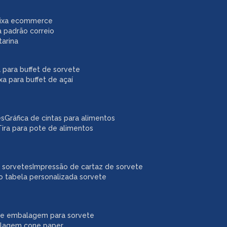
caixa ecommerce
a padrão correio
tarina
xa para buffet de sorvete
ixa para buffet de açaí
es
gráfica de cintas para alimentos
tira para pote de alimentos
a sorvetes
impressão de cartaz de sorvete
o tabela personalizada sorvete
ne embalagem para sorvete
alagem cone paper