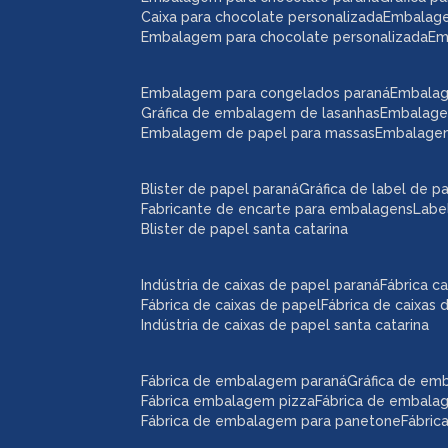
caixa para chocolate personalizada
embalag
embalagem para chocolate personalizada
e
embalagem para congelados paraná
embala
gráfica de embalagem de lasanhas
embalag
embalagem de papel para massas
embalage
blister de papel paraná
gráfica de label de p
fabricante de encarte para embalagens
lab
blister de papel santa catarina
indústria de caixas de papel paraná
fábrica 
fábrica de caixas de papel
fábrica de caixas
indústria de caixas de papel santa catarina
fábrica de embalagem paraná
gráfica de e
fábrica embalagem pizza
fábrica de embal
fábrica de embalagem para panetone
fábri