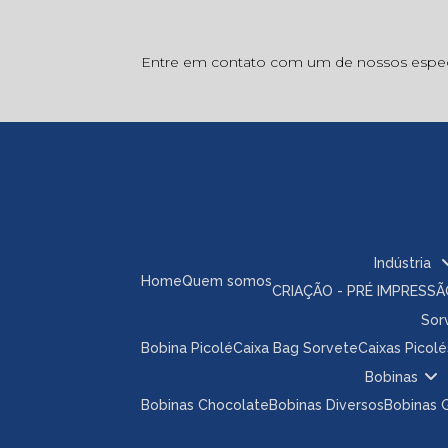
Entre em contato com um de nossos especi
Indústria
Home
Quem somos
CRIAÇÃO - PRÉ IMPRESS
So
Bobina Picolé
Caixa Bag Sorvete
Caixas Picolé
Bobinas
Bobinas Chocolate
Bobinas Diversos
Bobinas