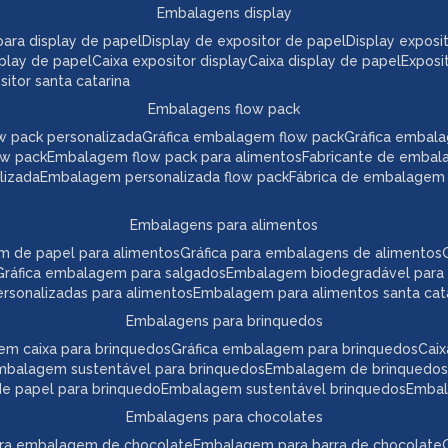
embalagens display
a para display de papel
display de expositor de papel
display expos
play de papel
caixa expositor display
caixa display de papel
expos
itor santa catarina
embalagens flow pack
w pack personalizada
gráfica embalagem flow pack
gráfica embal
ow pack
embalagem flow pack para alimentos
fabricante de embal
lizada
embalagem personalizada flow pack
fábrica de embalagem
embalagens para alimentos
m de papel para alimentos
gráfica para embalagens de alimentos
gráfica embalagem para salgados
embalagem biodegradável para
ersonalizadas para alimentos
embalagem para alimentos santa cat
embalagens para brinquedos
em caixa para brinquedos
gráfica embalagem para brinquedos
ca
embalagem sustentável para brinquedos
embalagem de brinquedos
 de papel para brinquedo
embalagem sustentável brinquedos
emba
embalagens para chocolates
para embalagem de chocolate
embalagem para barra de chocolate