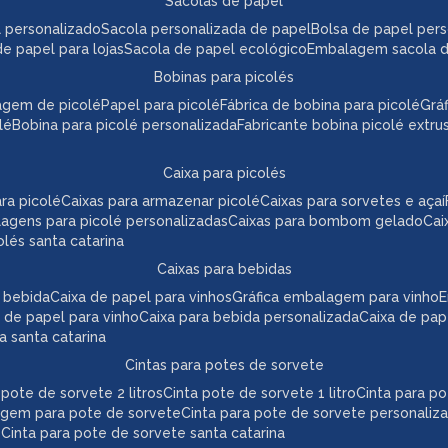
sacolas de papel
l personalizado
sacola personalizada de papel
bolsa de papel per
de papel para lojas
sacola de papel ecológico
embalagem sacola 
bobinas para picolés
agem de picolé
papel para picolé
fábrica de bobina para picolé
gr
lé
bobina para picolé personalizada
fabricante bobina picolé extr
caixa para picolés
ara picolé
caixas para armazenar picolé
caixas para sorvetes e açaí
lagens para picolé personalizadas
caixas para bombom gelado
ca
colés santa catarina
caixas para bebidas
a bebida
caixa de papel para vinhos
gráfica embalagem para vinho
 de papel para vinho
caixa para bebida personalizada
caixa de pa
da santa catarina
cintas para potes de sorvete
a pote de sorvete 2 litros
cinta pote de sorvete 1 litro
cinta para p
agem para pote de sorvete
cinta para pote de sorvete personaliz
e
cinta para pote de sorvete santa catarina