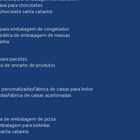
caixa para chocolates
chocolate santa catarina
ca para embalagem de congelados
gráfica de embalagem de massas
arina
r para pacotes
ica de encarte de produtos
as personalizadas
fábrica de caixas para bolos
idas
fábrica de caixas acartonadas
ica de embalagem de pizza
embalagem para bebidas
anta catarina