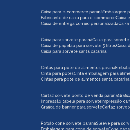
caixa para e-commerce paraná
embalagem 
fabricante de caixa para e-commerce
caixa
caixa de entrega correio personalizada
caix
caixa para sorvete paraná
caixa para sorvete 
caixa de papelão para sorvete 5 litros
caixa 
caixa para sorvete santa catarina
cintas para pote de alimentos paraná
embal
cinta para potes
cinta embalagem para alim
cintas para pote de alimentos santa catarina
cartaz sorvete ponto de venda paraná
gráf
impressão tabela para sorvete
impressão car
gráfica de banner para sorvete
cartaz sorve
rótulo cone sorvete paraná
sleeve para sor
embalagem para cone de sorvete
cone pape