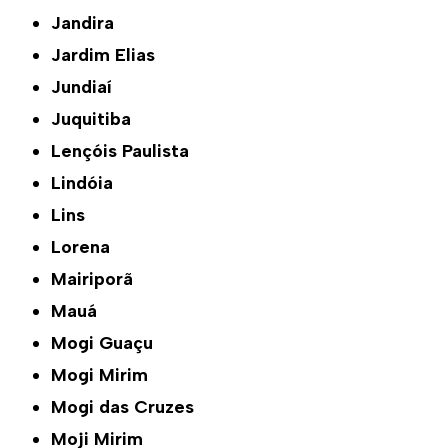
Jandira
Jardim Elias
Jundiaí
Juquitiba
Lençóis Paulista
Lindóia
Lins
Lorena
Mairiporã
Mauá
Mogi Guaçu
Mogi Mirim
Mogi das Cruzes
Moji Mirim