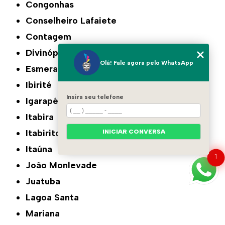
Congonhas
Conselheiro Lafaiete
Contagem
Divinópolis
Olá! Fale agora pelo WhatsApp
Esmeraldas
Ibirité
Insira seu telefone
Igarapé
Itabira
Itabirito
INICIAR CONVERSA
Itaúna
1
João Monlevade
Juatuba
Lagoa Santa
Mariana