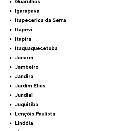
Guarulhos
Igarapava
Itapecerica da Serra
Itapevi
Itapira
Itaquaquecetuba
Jacareí
Jambeiro
Jandira
Jardim Elias
Jundiaí
Juquitiba
Lençóis Paulista
Lindóia