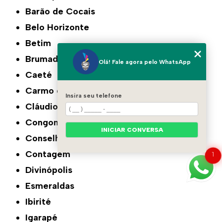
Barão de Cocais
Belo Horizonte
Betim
Brumadinho
Olá! Fale agora pelo WhatsApp
Caeté
Carmo do Cajuru
Insira seu telefone
Cláudio
Congonhas
INICIAR CONVERSA
Conselheiro Lafaiete
Contagem
1
Divinópolis
Esmeraldas
Ibirité
Igarapé