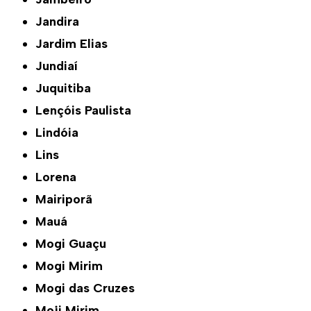
Jandira
Jardim Elias
Jundiaí
Juquitiba
Lençóis Paulista
Lindóia
Lins
Lorena
Mairiporã
Mauá
Mogi Guaçu
Mogi Mirim
Mogi das Cruzes
Moji Mirim