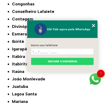
Congonhas
Conselheiro Lafaiete
Contagem
Divinópolis
Olá! Fale agora pelo WhatsApp
Esmeraldas
Ibirité
Insira seu telefone
Igarapé
Itabira
INICIAR CONVERSA
Itabirito
Itaúna
1
João Monlevade
Juatuba
Lagoa Santa
Mariana