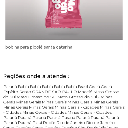
bobina para picolé santa catarina
Regiões onde a atende :
Paraná
Bahia
Bahia
Bahia
Bahia
Bahia
Brasil
Ceará
Ceará
Espírito Santo
GRANDE SÃO PAULO
Maceió
Mato Grosso
do Sul
Mato Grosso do Sul
Mato Grosso do Sul -
Minas
Gerais
Minas Gerais
Minas Gerais
Minas Gerais
Minas Gerais
Minas Gerais
Minas Gerais
Minas Gerais - Cidades
Minas Gerais
- Cidades
Minas Gerais - Cidades
Minas Gerais - Cidades
Paraná
Paraná
Paraná
Paraná
Paraná
Paraná
Paraná
Paraná
Paraná
Paraná
Piauí
Recife
Rio de Janeiro
Rio de Janeiro
Santa Catarina
Santa Catarina
Sergipe
São Paulo
Vila Velha