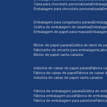
caixa para chocolate personalizada
embalag
embalagem para chocolate personalizada
e
embalagem para congelados paraná
embala
gráfica de embalagem de lasanhas
embalag
embalagem de papel para massas
embalage
blister de papel paraná
gráfica de label de p
fabricante de encarte para embalagens
lab
blister de papel santa catarina
indústria de caixas de papel paraná
fábrica 
fábrica de caixas de papel
fábrica de caixas
indústria de caixas de papel santa catarina
fábrica de embalagem paraná
gráfica de e
fábrica embalagem pizza
fábrica de embal
fábrica de embalagem para panetone
fábri