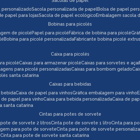
sacolas de papel
l personalizado
sacola personalizada de papel
bolsa de papel per
de papel para lojas
sacola de papel ecológico
embalagem sacola 
bobinas para picolés
agem de picolé
papel para picolé
fábrica de bobina para picolé
gr
lé
bobina para picolé personalizada
fabricante bobina picolé extr
caixa para picolés
ara picolé
caixas para armazenar picolé
caixas para sorvetes e açaí
lagens para picolé personalizadas
caixas para bombom gelado
ca
colés santa catarina
caixas para bebidas
a bebida
caixa de papel para vinhos
gráfica embalagem para vinho
 de papel para vinho
caixa para bebida personalizada
caixa de pa
da santa catarina
cintas para potes de sorvete
a pote de sorvete 2 litros
cinta pote de sorvete 1 litro
cinta para p
agem para pote de sorvete
cinta para pote de sorvete personaliz
e
cinta para pote de sorvete santa catarina