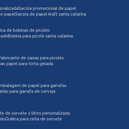
sonalizada
sacola promocional de papel
de papel
sacola de papel kraft santa catarina
áfica de bobinas de picolés
usado
bobina para picolé santa catarina
fabricante de caixas para picolés
ixas papel para torta gelada
embalagem de papel para garrafas
pelão para garrafa de cerveja
ote de sorvete 2 litros personalizada
ado
gráfica para cinta de sorvete