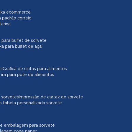
caixa ecommerce
a padrão correio
tarina
xa para buffet de sorvete
ixa para buffet de açaí
es
gráfica de cintas para alimentos
tira para pote de alimentos
a sorvetes
impressão de cartaz de sorvete
o tabela personalizada sorvete
ne embalagem para sorvete
alagem cone paper