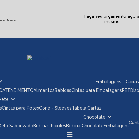
Faça seu orçamento agor
alistas!
mesmo
Embalagens - Caixas
ÃO
ATENDIMENTO
Alimentos
Bebidas
Cintas para Embalagens
PET
Dis
rvete
s
Cintas para Potes
Cone - Sleeves
Tabela Cartaz
Chocolate
Con
 Gelo Saborizado
Bobinas Picolés
Bobina Chocolate
Embalagem