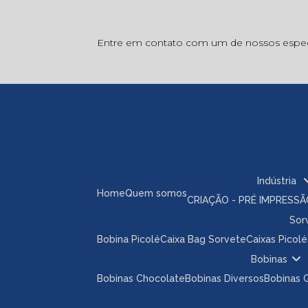
Entre em contato com um de nossos especi
Indústria
Home
Quem somos
CRIAÇÃO - PRÉ IMPRESS
So
Bobina Picolé
Caixa Bag Sorvete
Caixas Picolé
Bobinas
Bobinas Chocolate
Bobinas Diversos
Bobinas