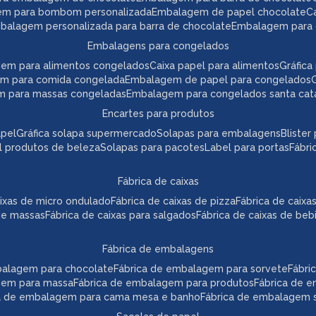
em para bombom personalizada
embalagem de papel chocolate
mbalagem personalizada para barra de chocolate
embalagem para 
embalagens para congelados
gem para alimentos congelados
caixa papel para alimentos
gráfi
em para comida congelada
embalagem de papel para congelados
m para massas congeladas
embalagem para congelados santa cat
encartes para produtos
apel
gráfica solapa supermercado
solapas para embalagens
bliste
el produtos de beleza
solapas para pacotes
label para portas
fábr
fábrica de caixas
caixas de micro ondulado
fábrica de caixas de pizza
fábrica de caix
 de massas
fábrica de caixas para salgados
fábrica de caixas de beb
fábrica de embalagens
mbalagem para chocolate
fábrica de embalagem para sorvete
fábr
agem para massa
fábrica de embalagem para produtos
fábrica de 
ca de embalagem para cama mesa e banho
fábrica de embalagem s