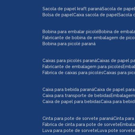
sacola de papel kraft paraná
sacola de pape
bolsa de papel
caixa sacola de papel
sacola 
bobina para embalar picolé
bobina de embal
fabricante de bobina de embalagem de pico
bobina para picolé paraná
caixas para picolés paraná
caixas de papel p
fabricante de embalagem para picolés
emba
fábrica de caixas para picolés
caixas para pi
caixa para bebida paraná
caixa de papel par
caixa para transporte de bebidas
embalagem
caixa de papel para bebidas
caixa para bebi
cinta para pote de sorvete paraná
cinta par
fábrica de cinta para pote de sorvete
embal
luva para pote de sorvete
luva pote sorvet