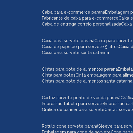
caixa para e-commerce paraná
embalagem 
fabricante de caixa para e-commerce
caixa
caixa de entrega correio personalizada
caix
caixa para sorvete paraná
caixa para sorvete 
caixa de papelão para sorvete 5 litros
caixa 
caixa para sorvete santa catarina
cintas para pote de alimentos paraná
embal
cinta para potes
cinta embalagem para alim
cintas para pote de alimentos santa catarina
cartaz sorvete ponto de venda paraná
gráf
impressão tabela para sorvete
impressão car
gráfica de banner para sorvete
cartaz sorve
rótulo cone sorvete paraná
sleeve para sor
embalagem para cone de sorvete
cone pape