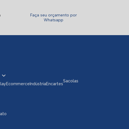
a
Faça seu orçamento por
Whatsapp
Sacolas
play
Ecommerce
Indústria
Encartes
tato