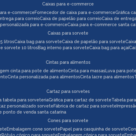
caixas para e-commerce
para e-commerce
fornecedor de caixa para e-commerce
gráfica 
 entrega para correio
caixa de papelão para correio
caixa de entreg
a personalizada para e-commerce
caixa para e-commerce santa ca
caixas para sorvete
5 litros
caixa bag para sorvete
caixa de papelão para sorvete
cai
de sorvete 10 litros
bag interno para sorvete
caixa bag para açaí
ca
cintas para alimentos
agem cinta para pote de alimento
cinta para massas
luva para pot
ento
cinta personalizada para alimentos
cinta lacre para alimentos
cartaz para sorvetes
ica tabela para sorveteria
gráfica para cartaz de sorvete
tabela par
taz personalizado sorvete
fábrica de cartaz para sorvete
impressã
te ponto de venda santa catarina
cones para sorvete
vete
embalagem cone sorvete
papel para casquinha de sorvete
co
r
rótulo cônico para sorvete
embalagem cônica para sorvete
emb