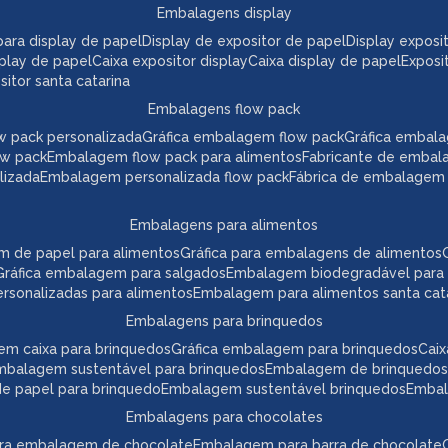
embalagens display
a para display de papel
display de expositor de papel
display expos
play de papel
caixa expositor display
caixa display de papel
expos
itor santa catarina
embalagens flow pack
w pack personalizada
gráfica embalagem flow pack
gráfica embal
ow pack
embalagem flow pack para alimentos
fabricante de embal
lizada
embalagem personalizada flow pack
fábrica de embalagem
embalagens para alimentos
m de papel para alimentos
gráfica para embalagens de alimentos
gráfica embalagem para salgados
embalagem biodegradável para
ersonalizadas para alimentos
embalagem para alimentos santa cat
embalagens para brinquedos
em caixa para brinquedos
gráfica embalagem para brinquedos
ca
embalagem sustentável para brinquedos
embalagem de brinquedos
 de papel para brinquedo
embalagem sustentável brinquedos
emba
embalagens para chocolates
para embalagem de chocolate
embalagem para barra de chocolate