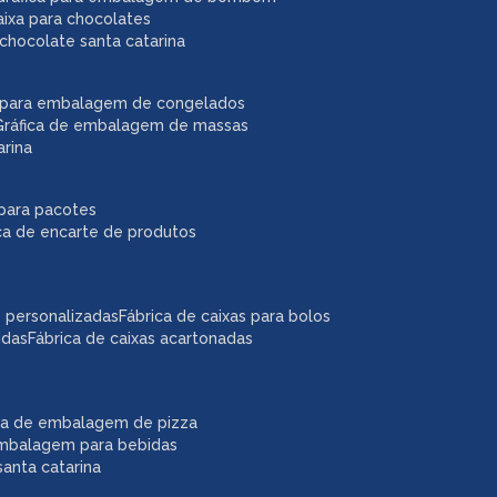
caixa para chocolates
chocolate santa catarina
ca para embalagem de congelados
gráfica de embalagem de massas
arina
r para pacotes
ica de encarte de produtos
as personalizadas
fábrica de caixas para bolos
idas
fábrica de caixas acartonadas
ica de embalagem de pizza
embalagem para bebidas
anta catarina