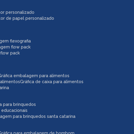
itor personalizado
itor de papel personalizado
agem flexografia
agem flow pack
 flow pack
gráfica embalagem para alimentos
 alimentos
gráfica de caixa para alimentos
arina
ixa para brinquedos
 educacionais
lagem para brinquedos santa catarina
gráfica para embalagem de bombom