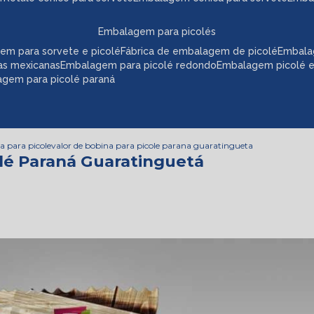
embalagem para picolés
em para sorvete e picolé
fábrica de embalagem de picolé
embala
as mexicanas
embalagem para picolé redondo
embalagem picolé 
agem para picolé paraná
a para picole
valor de bobina para picole parana guaratingueta
olé Paraná Guaratinguetá