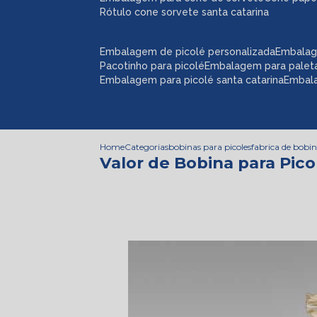
rótulo cone sorvete santa catarina
embalagem de picolé personalizada
embalag
pacotinho para picolé
embalagem para palet
embalagem para picolé santa catarina
embal
Home
Categorias
bobinas para picoles
fabrica de bobin
Valor de Bobina para Pic