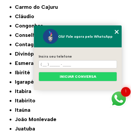
Carmo do Cajuru
Cláudio
Congonhas
Conselheiro Lafaiete
Olá! Fale agora pelo WhatsApp
Contagem
Divinópolis
Insira seu telefone
Esmeraldas
Ibirité
INICIAR CONVERSA
Igarapé
Itabira
1
Itabirito
Itaúna
João Monlevade
Juatuba