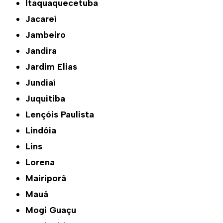
Itaquaquecetuba
Jacareí
Jambeiro
Jandira
Jardim Elias
Jundiaí
Juquitiba
Lençóis Paulista
Lindóia
Lins
Lorena
Mairiporã
Mauá
Mogi Guaçu