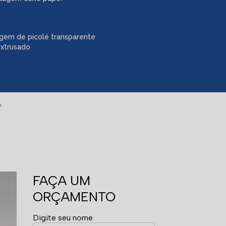
gem de picolé transparente
extrusado
o
FAÇA UM
ORÇAMENTO
Digite seu nome