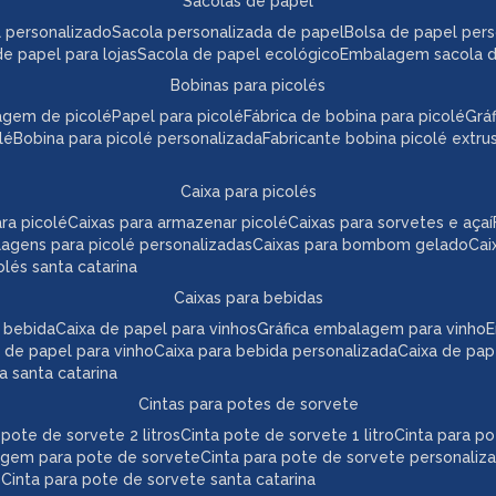
sacolas de papel
l personalizado
sacola personalizada de papel
bolsa de papel per
de papel para lojas
sacola de papel ecológico
embalagem sacola 
bobinas para picolés
agem de picolé
papel para picolé
fábrica de bobina para picolé
gr
lé
bobina para picolé personalizada
fabricante bobina picolé extr
caixa para picolés
ara picolé
caixas para armazenar picolé
caixas para sorvetes e açaí
lagens para picolé personalizadas
caixas para bombom gelado
ca
colés santa catarina
caixas para bebidas
a bebida
caixa de papel para vinhos
gráfica embalagem para vinho
 de papel para vinho
caixa para bebida personalizada
caixa de pa
da santa catarina
cintas para potes de sorvete
a pote de sorvete 2 litros
cinta pote de sorvete 1 litro
cinta para p
agem para pote de sorvete
cinta para pote de sorvete personaliz
e
cinta para pote de sorvete santa catarina