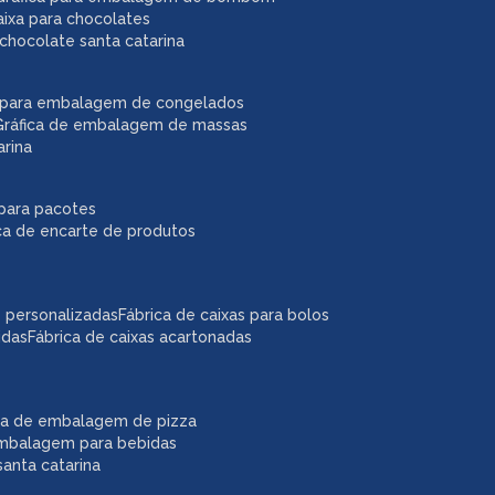
caixa para chocolates
chocolate santa catarina
ca para embalagem de congelados
gráfica de embalagem de massas
arina
r para pacotes
ica de encarte de produtos
as personalizadas
fábrica de caixas para bolos
idas
fábrica de caixas acartonadas
ica de embalagem de pizza
embalagem para bebidas
anta catarina