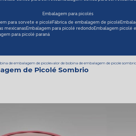
embalagem para picolés
em para sorvete e picolé
fábrica de embalagem de picolé
embala
as mexicanas
embalagem para picolé redondo
embalagem picolé 
agem para picolé paraná
obina de embalagem de picole
valor de bobina de embalagem de picole sombri
lagem de Picolé Sombrio