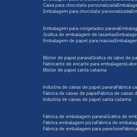
caixa para chocolate personalizada
embalag
embalagem para chocolate personalizada
e
embalagem para congelados paraná
embala
gráfica de embalagem de lasanhas
embalag
embalagem de papel para massas
embalage
blister de papel paraná
gráfica de label de p
fabricante de encarte para embalagens
lab
blister de papel santa catarina
indústria de caixas de papel paraná
fábrica 
fábrica de caixas de papel
fábrica de caixas
indústria de caixas de papel santa catarina
fábrica de embalagem paraná
gráfica de e
fábrica embalagem pizza
fábrica de embal
fábrica de embalagem para panetone
fábri