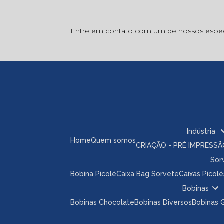
Entre em contato com um de nossos especi
Indústria
Home
Quem somos
CRIAÇÃO - PRÉ IMPRESS
So
Bobina Picolé
Caixa Bag Sorvete
Caixas Picolé
Bobinas
Bobinas Chocolate
Bobinas Diversos
Bobinas