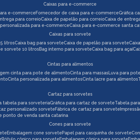
caixas para e-commerce
para e-commerce
fornecedor de caixa para e-commerce
gráfica 
 entrega para correio
caixa de papelão para correio
caixa de entreg
a personalizada para e-commerce
caixa para e-commerce santa ca
caixas para sorvete
5 litros
caixa bag para sorvete
caixa de papelão para sorvete
cai
de sorvete 10 litros
bag interno para sorvete
caixa bag para açaí
ca
cintas para alimentos
agem cinta para pote de alimento
cinta para massas
luva para pot
ento
cinta personalizada para alimentos
cinta lacre para alimentos
cartaz para sorvetes
ica tabela para sorveteria
gráfica para cartaz de sorvete
tabela par
taz personalizado sorvete
fábrica de cartaz para sorvete
impressã
te ponto de venda santa catarina
cones para sorvete
vete
embalagem cone sorvete
papel para casquinha de sorvete
co
r
rótulo cônico para sorvete
embalagem cônica para sorvete
emb