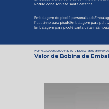
rótulo cone sorvete santa catarina
embalagem de picolé personalizada
embalag
pacotinho para picolé
embalagem para palet
embalagem para picolé santa catarina
embal
Home
Categorias
bobinas para picoles
fabricante de b
Valor de Bobina de Emba