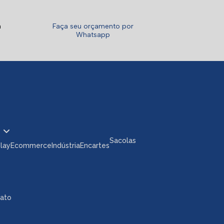
a
Faça seu orçamento por
Whatsapp
Sacolas
play
Ecommerce
Indústria
Encartes
tato