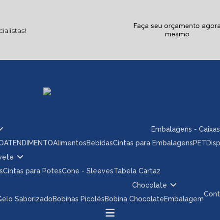
Faça seu orçamento agor
alistas!
mesmo
Embalagens - Caixas
ÃO
ATENDIMENTO
Alimentos
Bebidas
Cintas para Embalagens
PET
Dis
rvete
s
Cintas para Potes
Cone - Sleeves
Tabela Cartaz
Chocolate
Con
 Gelo Saborizado
Bobinas Picolés
Bobina Chocolate
Embalagem