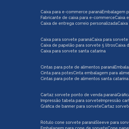
caixa para e-commerce paraná
embalagem 
fabricante de caixa para e-commerce
caixa
caixa de entrega correio personalizada
caix
caixa para sorvete paraná
caixa para sorvete 
caixa de papelão para sorvete 5 litros
caixa 
caixa para sorvete santa catarina
cintas para pote de alimentos paraná
embal
cinta para potes
cinta embalagem para alim
cintas para pote de alimentos santa catarina
cartaz sorvete ponto de venda paraná
gráf
impressão tabela para sorvete
impressão car
gráfica de banner para sorvete
cartaz sorve
rótulo cone sorvete paraná
sleeve para sor
embalagem para cone de sorvete
cone pape