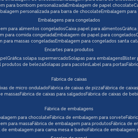
em para bombom personalizada
embalagem de papel chocolate
mbalagem personalizada para barra de chocolate
embalagem para 
embalagens para congelados
gem para alimentos congelados
caixa papel para alimentos
gráfi
em para comida congelada
embalagem de papel para congelados
m para massas congeladas
embalagem para congelados santa cat
encartes para produtos
apel
gráfica solapa supermercado
solapas para embalagens
bliste
el produtos de beleza
solapas para pacotes
label para portas
fábr
fábrica de caixas
caixas de micro ondulado
fábrica de caixas de pizza
fábrica de caix
 de massas
fábrica de caixas para salgados
fábrica de caixas de beb
fábrica de embalagens
mbalagem para chocolate
fábrica de embalagem para sorvete
fábr
agem para massa
fábrica de embalagem para produtos
fábrica de 
ca de embalagem para cama mesa e banho
fábrica de embalagem s