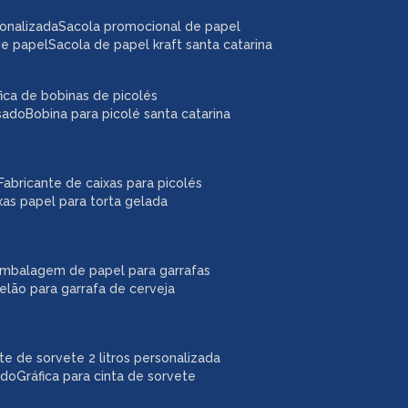
sonalizada
sacola promocional de papel
de papel
sacola de papel kraft santa catarina
áfica de bobinas de picolés
usado
bobina para picolé santa catarina
fabricante de caixas para picolés
ixas papel para torta gelada
embalagem de papel para garrafas
pelão para garrafa de cerveja
ote de sorvete 2 litros personalizada
ado
gráfica para cinta de sorvete