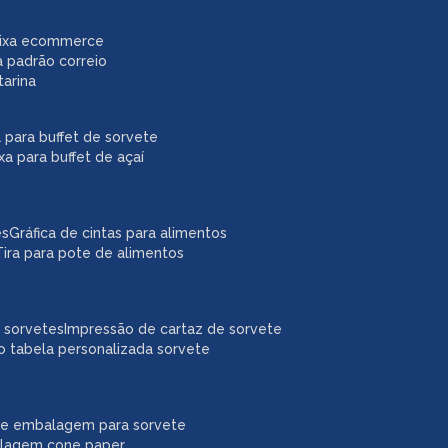
caixa ecommerce
a padrão correio
tarina
xa para buffet de sorvete
ixa para buffet de açaí
es
gráfica de cintas para alimentos
tira para pote de alimentos
a sorvetes
impressão de cartaz de sorvete
o tabela personalizada sorvete
ne embalagem para sorvete
alagem cone paper