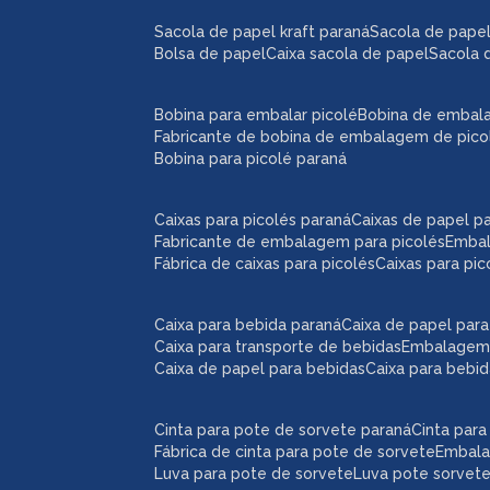
sacola de papel kraft paraná
sacola de pape
bolsa de papel
caixa sacola de papel
sacola 
bobina para embalar picolé
bobina de embal
fabricante de bobina de embalagem de pico
bobina para picolé paraná
caixas para picolés paraná
caixas de papel p
fabricante de embalagem para picolés
emba
fábrica de caixas para picolés
caixas para pi
caixa para bebida paraná
caixa de papel par
caixa para transporte de bebidas
embalagem
caixa de papel para bebidas
caixa para bebi
cinta para pote de sorvete paraná
cinta par
fábrica de cinta para pote de sorvete
embal
luva para pote de sorvete
luva pote sorvet