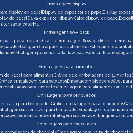
embalagens display
a para display de papel
display de expositor de papel
display expos
play de papel
caixa expositor display
caixa display de papel
expos
itor santa catarina
embalagens flow pack
w pack personalizada
gráfica embalagem flow pack
gráfica embal
ow pack
embalagem flow pack para alimentos
fabricante de embal
lizada
embalagem personalizada flow pack
fábrica de embalagem
embalagens para alimentos
m de papel para alimentos
gráfica para embalagens de alimentos
gráfica embalagem para salgados
embalagem biodegradável para
ersonalizadas para alimentos
embalagem para alimentos santa cat
embalagens para brinquedos
em caixa para brinquedos
gráfica embalagem para brinquedos
ca
embalagem sustentável para brinquedos
embalagem de brinquedos
 de papel para brinquedo
embalagem sustentável brinquedos
emba
embalagens para chocolates
para embalagem de chocolate
embalagem para barra de chocolate