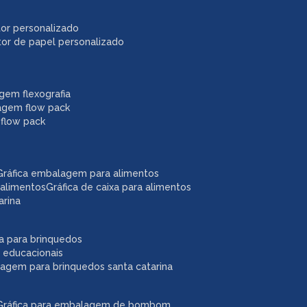
itor personalizado
itor de papel personalizado
agem flexografia
agem flow pack
 flow pack
gráfica embalagem para alimentos
 alimentos
gráfica de caixa para alimentos
arina
ixa para brinquedos
 educacionais
lagem para brinquedos santa catarina
gráfica para embalagem de bombom