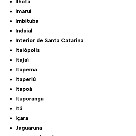
Ilhota
Imaruí
Imbituba
Indaial
Interior de Santa Catarina
Itaiópolis
Itajaí
Itapema
Itaperiú
Itapoá
Ituporanga
Itá
Içara
Jaguaruna