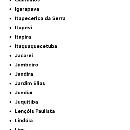
Igarapava
Itapecerica da Serra
Itapevi
Itapira
Itaquaquecetuba
Jacareí
Jambeiro
Jandira
Jardim Elias
Jundiaí
Juquitiba
Lençóis Paulista
Lindóia
Lins