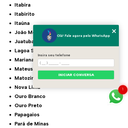
Itabira
Itabirito
Itaúna
João Monlevade
Olá! Fale agora pelo WhatsApp
Juatuba
Lagoa Santa
Insira seu telefone
Mariana
Mateus Leme
INICIAR CONVERSA
Matozinhos
Nova Lima
1
Ouro Branco
Ouro Preto
Papagaios
Pará de Minas