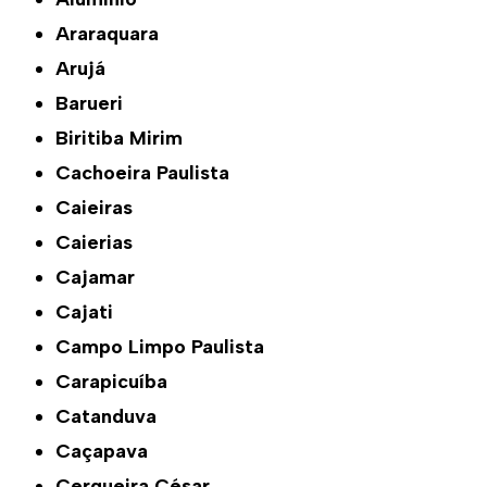
Araraquara
Arujá
Barueri
Biritiba Mirim
Cachoeira Paulista
Caieiras
Caierias
Cajamar
Cajati
Campo Limpo Paulista
Carapicuíba
Catanduva
Caçapava
Cerqueira César