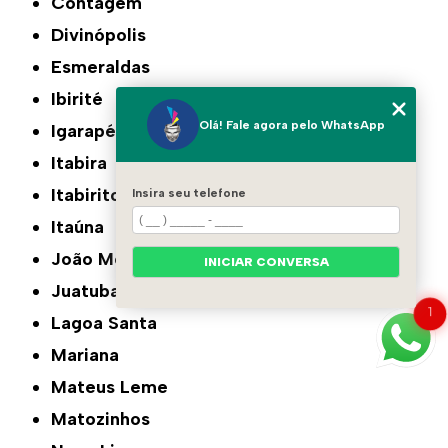
Contagem
Divinópolis
Esmeraldas
Ibirité
Olá! Fale agora pelo WhatsApp
Igarapé
Itabira
Itabirito
Insira seu telefone
Itaúna
João Monlevade
INICIAR CONVERSA
Juatuba
1
Lagoa Santa
Mariana
Mateus Leme
Matozinhos