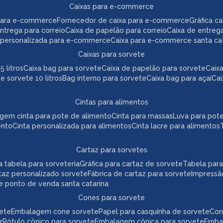
caixas para e-commerce
para e-commerce
fornecedor de caixa para e-commerce
gráfica 
 entrega para correio
caixa de papelão para correio
caixa de entreg
a personalizada para e-commerce
caixa para e-commerce santa ca
caixas para sorvete
5 litros
caixa bag para sorvete
caixa de papelão para sorvete
cai
de sorvete 10 litros
bag interno para sorvete
caixa bag para açaí
ca
cintas para alimentos
agem cinta para pote de alimento
cinta para massas
luva para pot
ento
cinta personalizada para alimentos
cinta lacre para alimentos
cartaz para sorvetes
ica tabela para sorveteria
gráfica para cartaz de sorvete
tabela par
taz personalizado sorvete
fábrica de cartaz para sorvete
impressã
te ponto de venda santa catarina
cones para sorvete
vete
embalagem cone sorvete
papel para casquinha de sorvete
co
r
rótulo cônico para sorvete
embalagem cônica para sorvete
emb