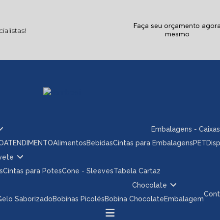
Faça seu orçamento agor
alistas!
mesmo
Embalagens - Caixas
ÃO
ATENDIMENTO
Alimentos
Bebidas
Cintas para Embalagens
PET
Dis
rvete
s
Cintas para Potes
Cone - Sleeves
Tabela Cartaz
Chocolate
Con
 Gelo Saborizado
Bobinas Picolés
Bobina Chocolate
Embalagem