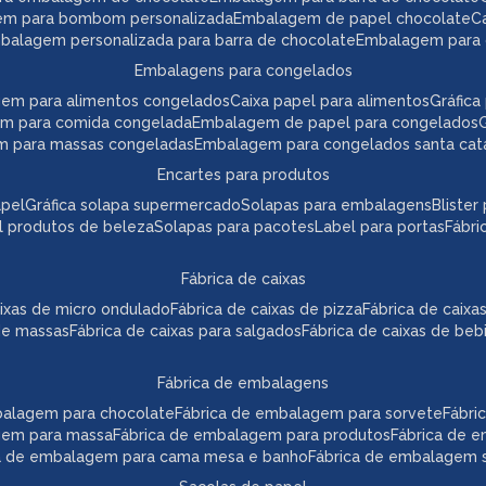
em para bombom personalizada
embalagem de papel chocolate
mbalagem personalizada para barra de chocolate
embalagem para 
embalagens para congelados
gem para alimentos congelados
caixa papel para alimentos
gráfi
em para comida congelada
embalagem de papel para congelados
m para massas congeladas
embalagem para congelados santa cat
encartes para produtos
apel
gráfica solapa supermercado
solapas para embalagens
bliste
el produtos de beleza
solapas para pacotes
label para portas
fábr
fábrica de caixas
caixas de micro ondulado
fábrica de caixas de pizza
fábrica de caix
 de massas
fábrica de caixas para salgados
fábrica de caixas de beb
fábrica de embalagens
mbalagem para chocolate
fábrica de embalagem para sorvete
fábr
agem para massa
fábrica de embalagem para produtos
fábrica de 
ca de embalagem para cama mesa e banho
fábrica de embalagem s