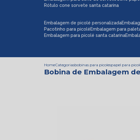
rótulo cone sorvete santa catarina
embalagem de picolé personalizada
embalag
pacotinho para picolé
embalagem para palet
embalagem para picolé santa catarina
embal
Home
Categorias
bobinas para picoles
papel para picol
Bobina de Embalagem de 