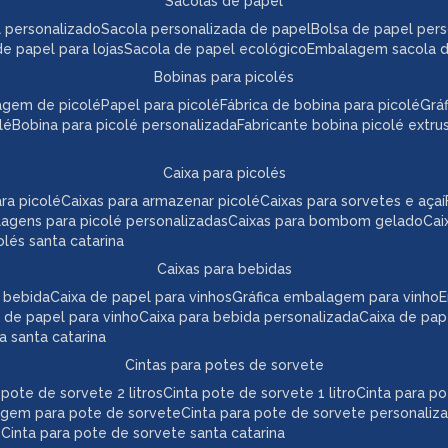
sacolas de papel
l personalizado
sacola personalizada de papel
bolsa de papel per
de papel para lojas
sacola de papel ecológico
embalagem sacola 
bobinas para picolés
agem de picolé
papel para picolé
fábrica de bobina para picolé
gr
lé
bobina para picolé personalizada
fabricante bobina picolé extr
caixa para picolés
ara picolé
caixas para armazenar picolé
caixas para sorvetes e açaí
lagens para picolé personalizadas
caixas para bombom gelado
ca
colés santa catarina
caixas para bebidas
a bebida
caixa de papel para vinhos
gráfica embalagem para vinho
 de papel para vinho
caixa para bebida personalizada
caixa de pa
da santa catarina
cintas para potes de sorvete
a pote de sorvete 2 litros
cinta pote de sorvete 1 litro
cinta para p
agem para pote de sorvete
cinta para pote de sorvete personaliz
e
cinta para pote de sorvete santa catarina