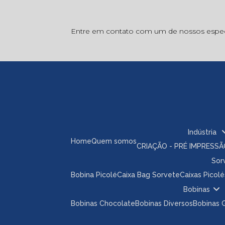
Entre em contato com um de nossos especi
Indústria
Home
Quem somos
CRIAÇÃO - PRÉ IMPRESS
So
Bobina Picolé
Caixa Bag Sorvete
Caixas Picolé
Bobinas
Bobinas Chocolate
Bobinas Diversos
Bobinas