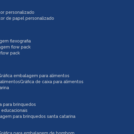
itor personalizado
itor de papel personalizado
agem flexografia
agem flow pack
 flow pack
gráfica embalagem para alimentos
 alimentos
gráfica de caixa para alimentos
arina
ixa para brinquedos
 educacionais
lagem para brinquedos santa catarina
gráfica para embalagem de bombom