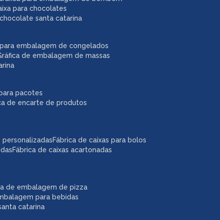
caixa para chocolates
chocolate santa catarina
ca para embalagem de congelados
gráfica de embalagem de massas
arina
r para pacotes
ica de encarte de produtos
as personalizadas
fábrica de caixas para bolos
idas
fábrica de caixas acartonadas
ica de embalagem de pizza
embalagem para bebidas
anta catarina