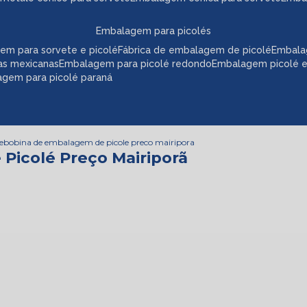
embalagem para picolés
em para sorvete e picolé
fábrica de embalagem de picolé
embala
as mexicanas
embalagem para picolé redondo
embalagem picolé 
agem para picolé paraná
e
bobina de embalagem de picole preco mairipora
Picolé Preço Mairiporã