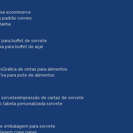
caixa ecommerce
a padrão correio
tarina
xa para buffet de sorvete
ixa para buffet de açaí
es
gráfica de cintas para alimentos
tira para pote de alimentos
a sorvetes
impressão de cartaz de sorvete
o tabela personalizada sorvete
ne embalagem para sorvete
alagem cone paper