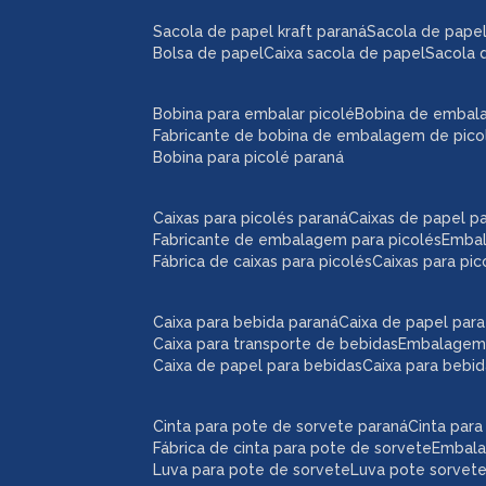
sacola de papel kraft paraná
sacola de pape
bolsa de papel
caixa sacola de papel
sacola 
bobina para embalar picolé
bobina de embal
fabricante de bobina de embalagem de pico
bobina para picolé paraná
caixas para picolés paraná
caixas de papel p
fabricante de embalagem para picolés
emba
fábrica de caixas para picolés
caixas para pi
caixa para bebida paraná
caixa de papel par
caixa para transporte de bebidas
embalagem
caixa de papel para bebidas
caixa para bebi
cinta para pote de sorvete paraná
cinta par
fábrica de cinta para pote de sorvete
embal
luva para pote de sorvete
luva pote sorvet