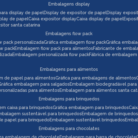
embalagens display
a para display de papel
display de expositor de papel
display expos
play de papel
caixa expositor display
caixa display de papel
expos
itor santa catarina
embalagens flow pack
w pack personalizada
gráfica embalagem flow pack
gráfica embal
ow pack
embalagem flow pack para alimentos
fabricante de embal
lizada
embalagem personalizada flow pack
fábrica de embalagem
embalagens para alimentos
m de papel para alimentos
gráfica para embalagens de alimentos
gráfica embalagem para salgados
embalagem biodegradável para
ersonalizadas para alimentos
embalagem para alimentos santa cat
embalagens para brinquedos
em caixa para brinquedos
gráfica embalagem para brinquedos
ca
embalagem sustentável para brinquedos
embalagem de brinquedos
 de papel para brinquedo
embalagem sustentável brinquedos
emba
embalagens para chocolates
para embalagem de chocolate
embalagem para barra de chocolate