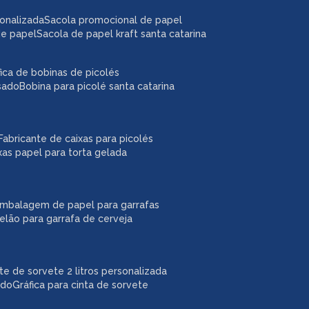
sonalizada
sacola promocional de papel
de papel
sacola de papel kraft santa catarina
áfica de bobinas de picolés
usado
bobina para picolé santa catarina
fabricante de caixas para picolés
ixas papel para torta gelada
embalagem de papel para garrafas
pelão para garrafa de cerveja
ote de sorvete 2 litros personalizada
ado
gráfica para cinta de sorvete