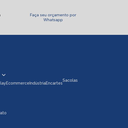
a
Faça seu orçamento por
Whatsapp
Sacolas
play
Ecommerce
Indústria
Encartes
tato