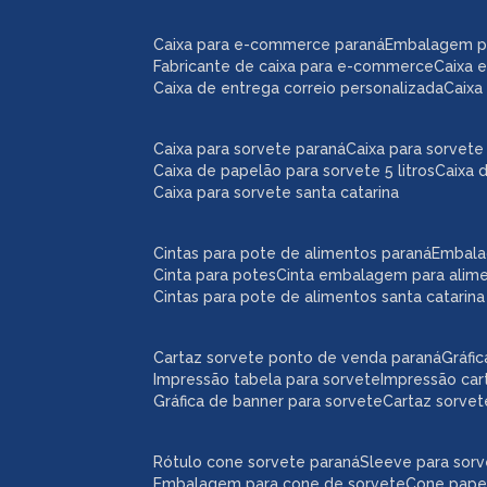
caixa para e-commerce paraná
embalagem 
fabricante de caixa para e-commerce
caixa
caixa de entrega correio personalizada
caix
caixa para sorvete paraná
caixa para sorvete 
caixa de papelão para sorvete 5 litros
caixa 
caixa para sorvete santa catarina
cintas para pote de alimentos paraná
embal
cinta para potes
cinta embalagem para alim
cintas para pote de alimentos santa catarina
cartaz sorvete ponto de venda paraná
gráf
impressão tabela para sorvete
impressão car
gráfica de banner para sorvete
cartaz sorve
rótulo cone sorvete paraná
sleeve para sor
embalagem para cone de sorvete
cone pape