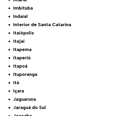
Imbituba
Indaial
Interior de Santa Catarina
Itaiópolis
Itajaí
Itapema
Itaperiú
Itapoá
Ituporanga
Itá
Içara
Jaguaruna
Jaraguá do Sul
Joaçaba