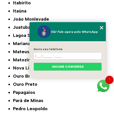
Itabirito
Itaúna
João Monlevade
Juatuba
Olá! Fale agora pelo WhatsApp
Lagoa Santa
Mariana
Insira seu telefone
Mateus Leme
Matozinhos
INICIAR CONVERSA
Nova Lima
Ouro Branco
1
Ouro Preto
Papagaios
Pará de Minas
Pedro Leopoldo