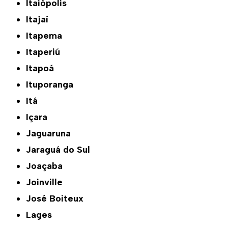
Itaiópolis
Itajaí
Itapema
Itaperiú
Itapoá
Ituporanga
Itá
Içara
Jaguaruna
Jaraguá do Sul
Joaçaba
Joinville
José Boiteux
Lages