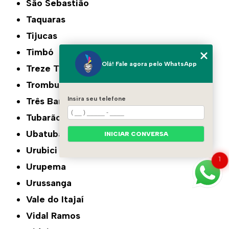
São Sebastião
Taquaras
Tijucas
Timbó
Olá! Fale agora pelo WhatsApp
Treze Tílias
Trombudo Central
Insira seu telefone
Três Barras
Tubarão
Ubatuba
INICIAR CONVERSA
Urubici
1
Urupema
Urussanga
Vale do Itajaí
Vidal Ramos