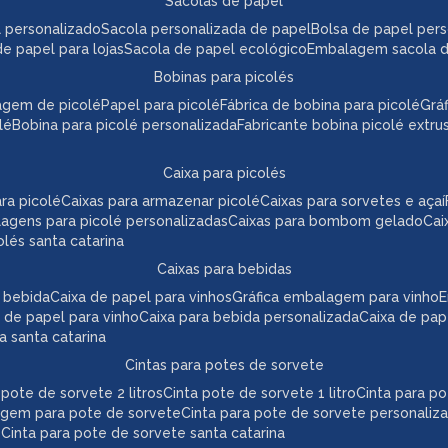
sacolas de papel
l personalizado
sacola personalizada de papel
bolsa de papel per
de papel para lojas
sacola de papel ecológico
embalagem sacola 
bobinas para picolés
agem de picolé
papel para picolé
fábrica de bobina para picolé
gr
lé
bobina para picolé personalizada
fabricante bobina picolé extr
caixa para picolés
ara picolé
caixas para armazenar picolé
caixas para sorvetes e açaí
lagens para picolé personalizadas
caixas para bombom gelado
ca
colés santa catarina
caixas para bebidas
a bebida
caixa de papel para vinhos
gráfica embalagem para vinho
 de papel para vinho
caixa para bebida personalizada
caixa de pa
da santa catarina
cintas para potes de sorvete
a pote de sorvete 2 litros
cinta pote de sorvete 1 litro
cinta para p
agem para pote de sorvete
cinta para pote de sorvete personaliz
e
cinta para pote de sorvete santa catarina