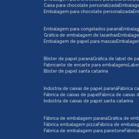
caixa para chocolate personalizada
embalag
embalagem para chocolate personalizada
e
embalagem para congelados paraná
embala
gráfica de embalagem de lasanhas
embalag
embalagem de papel para massas
embalage
blister de papel paraná
gráfica de label de p
fabricante de encarte para embalagens
lab
blister de papel santa catarina
indústria de caixas de papel paraná
fábrica 
fábrica de caixas de papel
fábrica de caixas
indústria de caixas de papel santa catarina
fábrica de embalagem paraná
gráfica de e
fábrica embalagem pizza
fábrica de embal
fábrica de embalagem para panetone
fábri