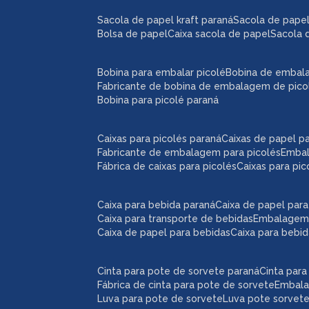
sacola de papel kraft paraná
sacola de pape
bolsa de papel
caixa sacola de papel
sacola 
bobina para embalar picolé
bobina de embal
fabricante de bobina de embalagem de pico
bobina para picolé paraná
caixas para picolés paraná
caixas de papel p
fabricante de embalagem para picolés
emba
fábrica de caixas para picolés
caixas para pi
caixa para bebida paraná
caixa de papel par
caixa para transporte de bebidas
embalagem
caixa de papel para bebidas
caixa para bebi
cinta para pote de sorvete paraná
cinta par
fábrica de cinta para pote de sorvete
embal
luva para pote de sorvete
luva pote sorvet