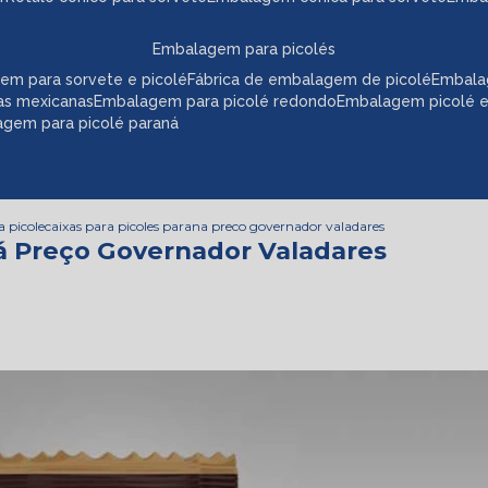
embalagem para picolés
em para sorvete e picolé
fábrica de embalagem de picolé
embala
as mexicanas
embalagem para picolé redondo
embalagem picolé 
agem para picolé paraná
a picole
caixas para picoles parana preco governador valadares
ná Preço Governador Valadares