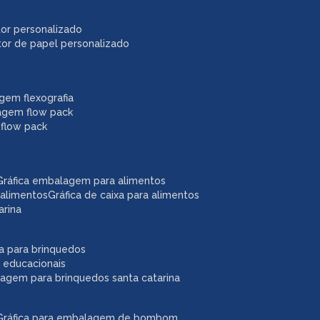
itor personalizado
itor de papel personalizado
agem flexografia
agem flow pack
 flow pack
gráfica embalagem para alimentos
 alimentos
gráfica de caixa para alimentos
arina
ixa para brinquedos
 educacionais
lagem para brinquedos santa catarina
gráfica para embalagem de bombom