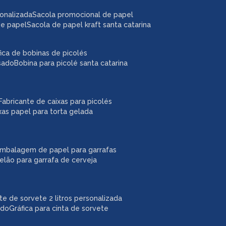
sonalizada
sacola promocional de papel
de papel
sacola de papel kraft santa catarina
áfica de bobinas de picolés
usado
bobina para picolé santa catarina
fabricante de caixas para picolés
ixas papel para torta gelada
embalagem de papel para garrafas
pelão para garrafa de cerveja
ote de sorvete 2 litros personalizada
ado
gráfica para cinta de sorvete