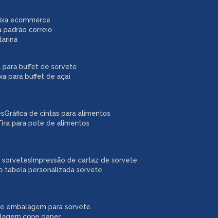
caixa ecommerce
a padrão correio
tarina
xa para buffet de sorvete
ixa para buffet de açaí
es
gráfica de cintas para alimentos
tira para pote de alimentos
a sorvetes
impressão de cartaz de sorvete
o tabela personalizada sorvete
ne embalagem para sorvete
alagem cone paper