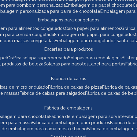
em para bombom personalizada
embalagem de papel chocolate
mbalagem personalizada para barra de chocolate
embalagem para 
embalagens para congelados
gem para alimentos congelados
caixa papel para alimentos
gráfi
em para comida congelada
embalagem de papel para congelados
m para massas congeladas
embalagem para congelados santa cat
encartes para produtos
apel
gráfica solapa supermercado
solapas para embalagens
bliste
el produtos de beleza
solapas para pacotes
label para portas
fábr
fábrica de caixas
caixas de micro ondulado
fábrica de caixas de pizza
fábrica de caix
 de massas
fábrica de caixas para salgados
fábrica de caixas de beb
fábrica de embalagens
mbalagem para chocolate
fábrica de embalagem para sorvete
fábr
agem para massa
fábrica de embalagem para produtos
fábrica de 
ca de embalagem para cama mesa e banho
fábrica de embalagem s