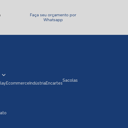
a
Faça seu orçamento por
Whatsapp
Sacolas
play
Ecommerce
Indústria
Encartes
tato