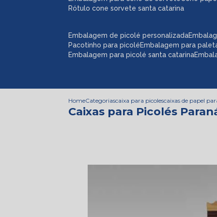
rótulo cone sorvete santa catarina
embalagem de picolé personalizada
embalag
pacotinho para picolé
embalagem para palet
embalagem para picolé santa catarina
embal
Home
Categorias
caixa para picoles
caixas de papel par
Caixas para Picolés Para