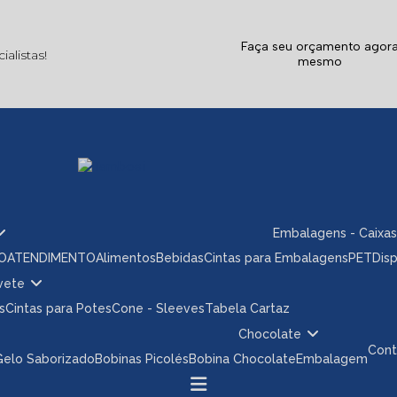
Faça seu orçamento agor
alistas!
mesmo
Embalagens - Caixas
ÃO
ATENDIMENTO
Alimentos
Bebidas
Cintas para Embalagens
PET
Dis
rvete
s
Cintas para Potes
Cone - Sleeves
Tabela Cartaz
Chocolate
Con
 Gelo Saborizado
Bobinas Picolés
Bobina Chocolate
Embalagem