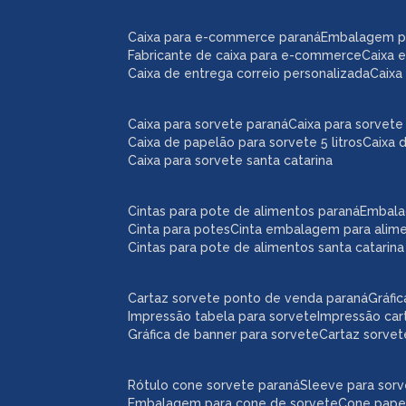
caixa para e-commerce paraná
embalagem 
fabricante de caixa para e-commerce
caixa
caixa de entrega correio personalizada
caix
caixa para sorvete paraná
caixa para sorvete 
caixa de papelão para sorvete 5 litros
caixa 
caixa para sorvete santa catarina
cintas para pote de alimentos paraná
embal
cinta para potes
cinta embalagem para alim
cintas para pote de alimentos santa catarina
cartaz sorvete ponto de venda paraná
gráf
impressão tabela para sorvete
impressão car
gráfica de banner para sorvete
cartaz sorve
rótulo cone sorvete paraná
sleeve para sor
embalagem para cone de sorvete
cone pape