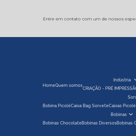
Entre em contato com um de nossos especi
Indústria
Home
Quem somos
CRIAÇÃO - PRÉ IMPRESS
So
Bobina Picolé
Caixa Bag Sorvete
Caixas Picolé
Bobinas
Bobinas Chocolate
Bobinas Diversos
Bobinas