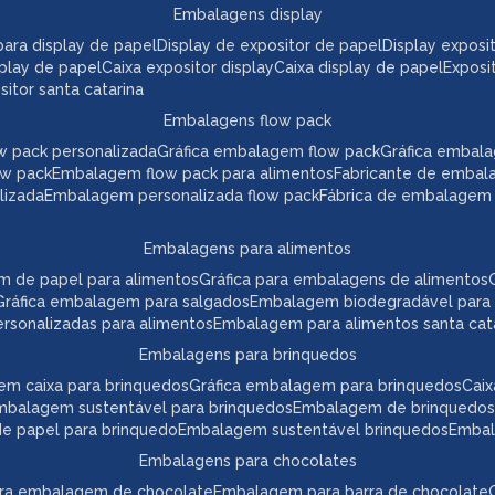
embalagens display
a para display de papel
display de expositor de papel
display expos
play de papel
caixa expositor display
caixa display de papel
expos
itor santa catarina
embalagens flow pack
w pack personalizada
gráfica embalagem flow pack
gráfica embal
ow pack
embalagem flow pack para alimentos
fabricante de embal
lizada
embalagem personalizada flow pack
fábrica de embalagem
embalagens para alimentos
m de papel para alimentos
gráfica para embalagens de alimentos
gráfica embalagem para salgados
embalagem biodegradável para
ersonalizadas para alimentos
embalagem para alimentos santa cat
embalagens para brinquedos
em caixa para brinquedos
gráfica embalagem para brinquedos
ca
embalagem sustentável para brinquedos
embalagem de brinquedos
 de papel para brinquedo
embalagem sustentável brinquedos
emba
embalagens para chocolates
para embalagem de chocolate
embalagem para barra de chocolate