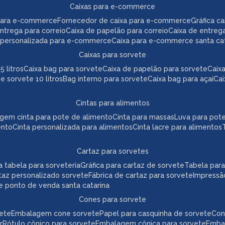
caixas para e-commerce
para e-commerce
fornecedor de caixa para e-commerce
gráfica 
 entrega para correio
caixa de papelão para correio
caixa de entreg
a personalizada para e-commerce
caixa para e-commerce santa ca
caixas para sorvete
5 litros
caixa bag para sorvete
caixa de papelão para sorvete
cai
de sorvete 10 litros
bag interno para sorvete
caixa bag para açaí
ca
cintas para alimentos
agem cinta para pote de alimento
cinta para massas
luva para pot
ento
cinta personalizada para alimentos
cinta lacre para alimentos
cartaz para sorvetes
ica tabela para sorveteria
gráfica para cartaz de sorvete
tabela par
taz personalizado sorvete
fábrica de cartaz para sorvete
impressã
te ponto de venda santa catarina
cones para sorvete
vete
embalagem cone sorvete
papel para casquinha de sorvete
co
r
rótulo cônico para sorvete
embalagem cônica para sorvete
emb