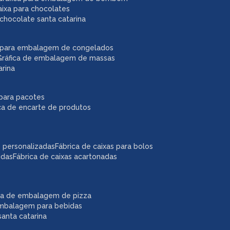
caixa para chocolates
chocolate santa catarina
ca para embalagem de congelados
gráfica de embalagem de massas
arina
r para pacotes
ica de encarte de produtos
as personalizadas
fábrica de caixas para bolos
idas
fábrica de caixas acartonadas
ica de embalagem de pizza
embalagem para bebidas
anta catarina