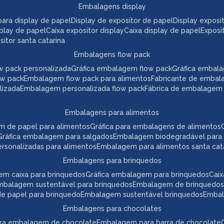
embalagens display
a para display de papel
display de expositor de papel
display expos
play de papel
caixa expositor display
caixa display de papel
expos
itor santa catarina
embalagens flow pack
w pack personalizada
gráfica embalagem flow pack
gráfica embal
ow pack
embalagem flow pack para alimentos
fabricante de embal
lizada
embalagem personalizada flow pack
fábrica de embalagem
embalagens para alimentos
m de papel para alimentos
gráfica para embalagens de alimentos
gráfica embalagem para salgados
embalagem biodegradável para
ersonalizadas para alimentos
embalagem para alimentos santa cat
embalagens para brinquedos
em caixa para brinquedos
gráfica embalagem para brinquedos
ca
embalagem sustentável para brinquedos
embalagem de brinquedos
 de papel para brinquedo
embalagem sustentável brinquedos
emba
embalagens para chocolates
para embalagem de chocolate
embalagem para barra de chocolate