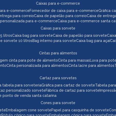
caixas para e-commerce
para e-commerce
fornecedor de caixa para e-commerce
gráfica 
 entrega para correio
caixa de papelão para correio
caixa de entreg
a personalizada para e-commerce
caixa para e-commerce santa ca
caixas para sorvete
5 litros
caixa bag para sorvete
caixa de papelão para sorvete
cai
de sorvete 10 litros
bag interno para sorvete
caixa bag para açaí
ca
cintas para alimentos
agem cinta para pote de alimento
cinta para massas
luva para pot
ento
cinta personalizada para alimentos
cinta lacre para alimentos
cartaz para sorvetes
ica tabela para sorveteria
gráfica para cartaz de sorvete
tabela par
taz personalizado sorvete
fábrica de cartaz para sorvete
impressã
te ponto de venda santa catarina
cones para sorvete
vete
embalagem cone sorvete
papel para casquinha de sorvete
co
r
rótulo cônico para sorvete
embalagem cônica para sorvete
emb