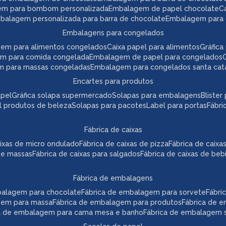
em para bombom personalizada
embalagem de papel chocolate
mbalagem personalizada para barra de chocolate
embalagem para 
embalagens para congelados
gem para alimentos congelados
caixa papel para alimentos
gráfi
em para comida congelada
embalagem de papel para congelados
m para massas congeladas
embalagem para congelados santa cat
encartes para produtos
apel
gráfica solapa supermercado
solapas para embalagens
bliste
el produtos de beleza
solapas para pacotes
label para portas
fábr
fábrica de caixas
caixas de micro ondulado
fábrica de caixas de pizza
fábrica de caix
 de massas
fábrica de caixas para salgados
fábrica de caixas de beb
fábrica de embalagens
mbalagem para chocolate
fábrica de embalagem para sorvete
fábr
agem para massa
fábrica de embalagem para produtos
fábrica de 
ca de embalagem para cama mesa e banho
fábrica de embalagem s