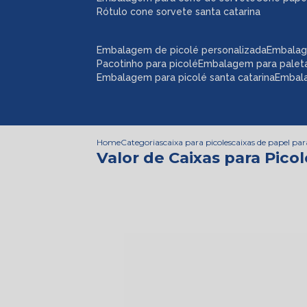
rótulo cone sorvete santa catarina
embalagem de picolé personalizada
embalag
pacotinho para picolé
embalagem para palet
embalagem para picolé santa catarina
embal
Home
Categorias
caixa para picoles
caixas de papel par
Valor de Caixas para Pico