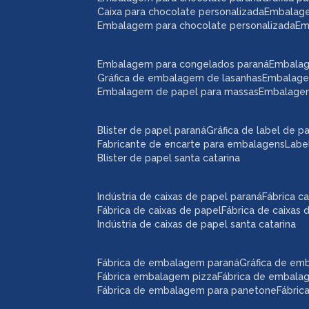
caixa para chocolate personalizada
embalag
embalagem para chocolate personalizada
e
embalagem para congelados paraná
embala
gráfica de embalagem de lasanhas
embalag
embalagem de papel para massas
embalage
blister de papel paraná
gráfica de label de p
fabricante de encarte para embalagens
lab
blister de papel santa catarina
indústria de caixas de papel paraná
fábrica 
fábrica de caixas de papel
fábrica de caixas
indústria de caixas de papel santa catarina
fábrica de embalagem paraná
gráfica de e
fábrica embalagem pizza
fábrica de embal
fábrica de embalagem para panetone
fábri