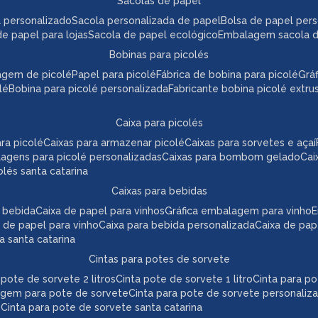
sacolas de papel
l personalizado
sacola personalizada de papel
bolsa de papel per
de papel para lojas
sacola de papel ecológico
embalagem sacola 
bobinas para picolés
agem de picolé
papel para picolé
fábrica de bobina para picolé
gr
lé
bobina para picolé personalizada
fabricante bobina picolé extr
caixa para picolés
ara picolé
caixas para armazenar picolé
caixas para sorvetes e açaí
lagens para picolé personalizadas
caixas para bombom gelado
ca
colés santa catarina
caixas para bebidas
a bebida
caixa de papel para vinhos
gráfica embalagem para vinho
 de papel para vinho
caixa para bebida personalizada
caixa de pa
da santa catarina
cintas para potes de sorvete
a pote de sorvete 2 litros
cinta pote de sorvete 1 litro
cinta para p
agem para pote de sorvete
cinta para pote de sorvete personaliz
e
cinta para pote de sorvete santa catarina