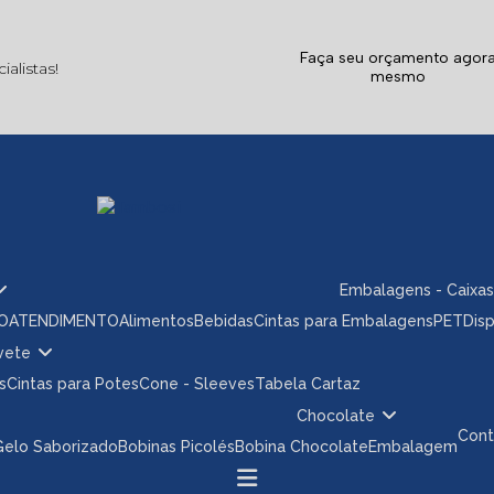
Faça seu orçamento agor
alistas!
mesmo
Embalagens - Caixas
ÃO
ATENDIMENTO
Alimentos
Bebidas
Cintas para Embalagens
PET
Dis
rvete
s
Cintas para Potes
Cone - Sleeves
Tabela Cartaz
Chocolate
Con
 Gelo Saborizado
Bobinas Picolés
Bobina Chocolate
Embalagem