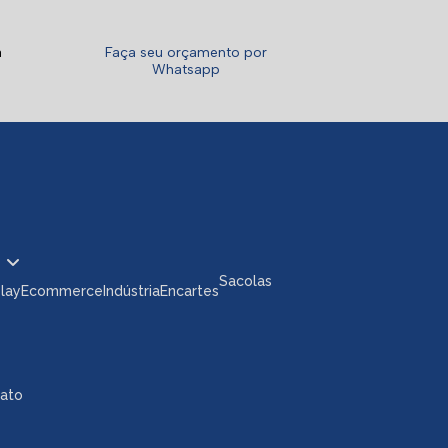
a
Faça seu orçamento por
Whatsapp
Sacolas
play
Ecommerce
Indústria
Encartes
tato