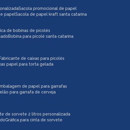
sonalizada
sacola promocional de papel
de papel
sacola de papel kraft santa catarina
áfica de bobinas de picolés
usado
bobina para picolé santa catarina
fabricante de caixas para picolés
ixas papel para torta gelada
embalagem de papel para garrafas
pelão para garrafa de cerveja
ote de sorvete 2 litros personalizada
ado
gráfica para cinta de sorvete