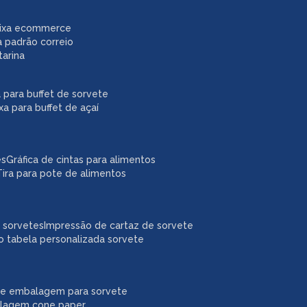
caixa ecommerce
a padrão correio
tarina
xa para buffet de sorvete
ixa para buffet de açaí
es
gráfica de cintas para alimentos
tira para pote de alimentos
a sorvetes
impressão de cartaz de sorvete
o tabela personalizada sorvete
ne embalagem para sorvete
alagem cone paper