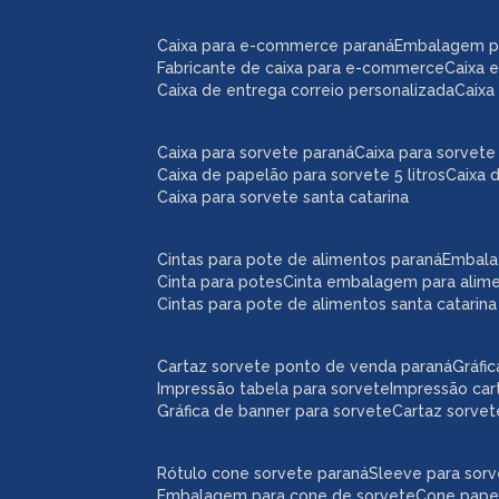
caixa para e-commerce paraná
embalagem 
fabricante de caixa para e-commerce
caixa
caixa de entrega correio personalizada
caix
caixa para sorvete paraná
caixa para sorvete 
caixa de papelão para sorvete 5 litros
caixa 
caixa para sorvete santa catarina
cintas para pote de alimentos paraná
embal
cinta para potes
cinta embalagem para alim
cintas para pote de alimentos santa catarina
cartaz sorvete ponto de venda paraná
gráf
impressão tabela para sorvete
impressão car
gráfica de banner para sorvete
cartaz sorve
rótulo cone sorvete paraná
sleeve para sor
embalagem para cone de sorvete
cone pape