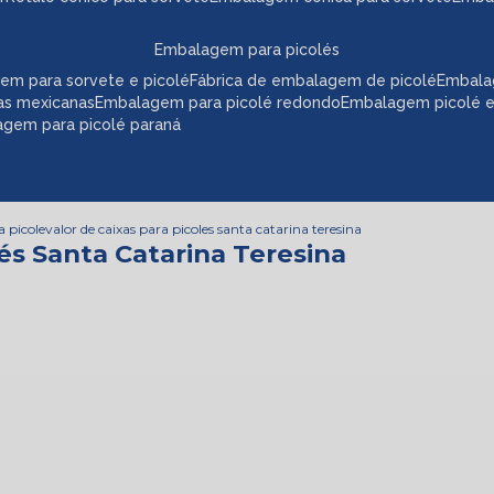
embalagem para picolés
em para sorvete e picolé
fábrica de embalagem de picolé
embala
as mexicanas
embalagem para picolé redondo
embalagem picolé 
agem para picolé paraná
a picole
valor de caixas para picoles santa catarina teresina
lés Santa Catarina Teresina