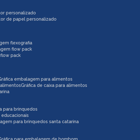
itor personalizado
itor de papel personalizado
agem flexografia
agem flow pack
 flow pack
gráfica embalagem para alimentos
 alimentos
gráfica de caixa para alimentos
arina
ixa para brinquedos
 educacionais
lagem para brinquedos santa catarina
gráfica para embalagem de bombom