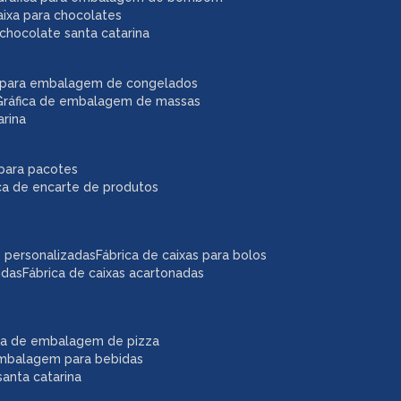
caixa para chocolates
chocolate santa catarina
ca para embalagem de congelados
gráfica de embalagem de massas
arina
r para pacotes
ica de encarte de produtos
as personalizadas
fábrica de caixas para bolos
idas
fábrica de caixas acartonadas
ica de embalagem de pizza
embalagem para bebidas
anta catarina