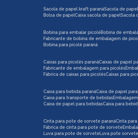
sacola de papel kraft paraná
sacola de pape
bolsa de papel
caixa sacola de papel
sacola 
bobina para embalar picolé
bobina de embal
fabricante de bobina de embalagem de pico
bobina para picolé paraná
caixas para picolés paraná
caixas de papel p
fabricante de embalagem para picolés
emba
fábrica de caixas para picolés
caixas para pi
caixa para bebida paraná
caixa de papel par
caixa para transporte de bebidas
embalagem
caixa de papel para bebidas
caixa para bebi
cinta para pote de sorvete paraná
cinta par
fábrica de cinta para pote de sorvete
embal
luva para pote de sorvete
luva pote sorvet