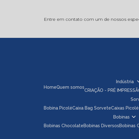
Entre em contato com um de nossos especi
Indústria
Home
Quem somos
CRIAÇÃO - PRÉ IMPRESS
So
Bobina Picolé
Caixa Bag Sorvete
Caixas Picolé
Bobinas
Bobinas Chocolate
Bobinas Diversos
Bobinas