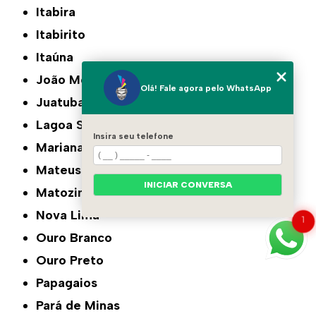
Itabira
Itabirito
Itaúna
João Monlevade
Olá! Fale agora pelo WhatsApp
Juatuba
Lagoa Santa
Insira seu telefone
Mariana
Mateus Leme
INICIAR CONVERSA
Matozinhos
Nova Lima
1
Ouro Branco
Ouro Preto
Papagaios
Pará de Minas