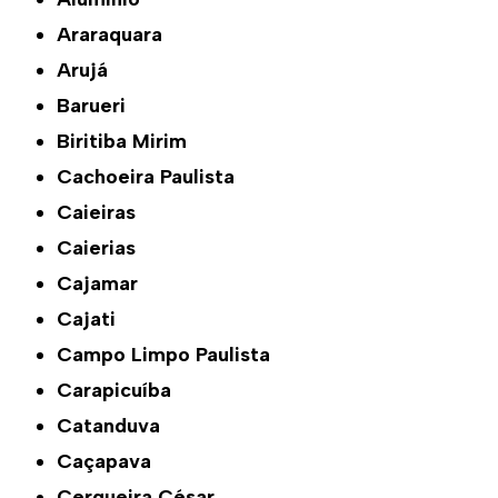
Araraquara
Arujá
Barueri
Biritiba Mirim
Cachoeira Paulista
Caieiras
Caierias
Cajamar
Cajati
Campo Limpo Paulista
Carapicuíba
Catanduva
Caçapava
Cerqueira César