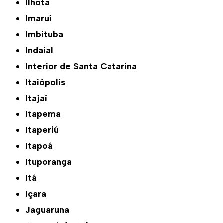
Ilhota
Imaruí
Imbituba
Indaial
Interior de Santa Catarina
Itaiópolis
Itajaí
Itapema
Itaperiú
Itapoá
Ituporanga
Itá
Içara
Jaguaruna