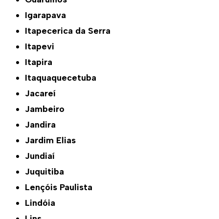
Igarapava
Itapecerica da Serra
Itapevi
Itapira
Itaquaquecetuba
Jacareí
Jambeiro
Jandira
Jardim Elias
Jundiaí
Juquitiba
Lençóis Paulista
Lindóia
Lins