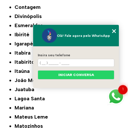
Contagem
Divinópolis
Esmeraldas
Ibirité
Olá! Fale agora pelo WhatsApp
Igarapé
Itabira
Insira seu telefone
Itabirito
Itaúna
INICIAR CONVERSA
João Monlevade
Juatuba
1
Lagoa Santa
Mariana
Mateus Leme
Matozinhos