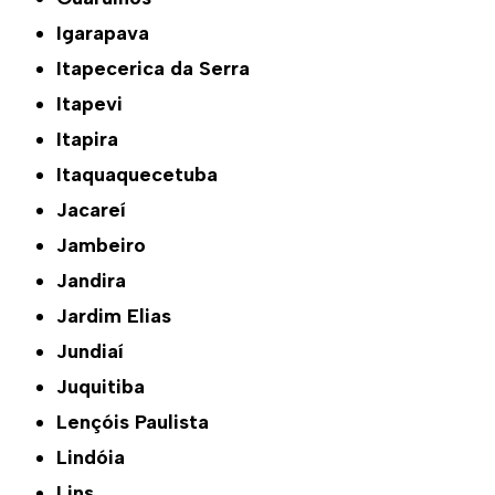
Igarapava
Itapecerica da Serra
Itapevi
Itapira
Itaquaquecetuba
Jacareí
Jambeiro
Jandira
Jardim Elias
Jundiaí
Juquitiba
Lençóis Paulista
Lindóia
Lins