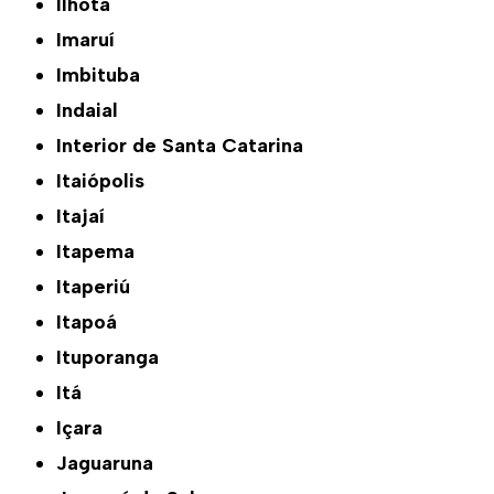
Ilhota
Imaruí
Imbituba
Indaial
Interior de Santa Catarina
Itaiópolis
Itajaí
Itapema
Itaperiú
Itapoá
Ituporanga
Itá
Içara
Jaguaruna