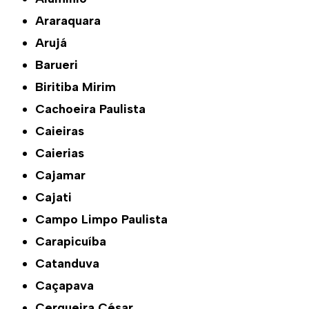
Araraquara
Arujá
Barueri
Biritiba Mirim
Cachoeira Paulista
Caieiras
Caierias
Cajamar
Cajati
Campo Limpo Paulista
Carapicuíba
Catanduva
Caçapava
Cerqueira César