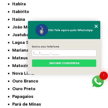
Itabira
Itabirito
Itaúna
João Monlevade
Olá! Fale agora pelo WhatsApp
Juatuba
Lagoa Santa
Insira seu telefone
Mariana
Mateus Leme
INICIAR CONVERSA
Matozinhos
Nova Lima
1
Ouro Branco
Ouro Preto
Papagaios
Pará de Minas