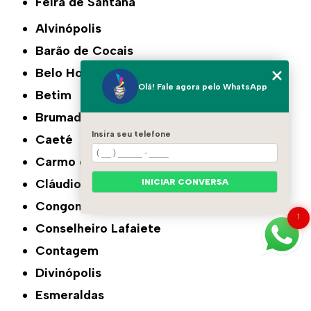
Feira de Santana
Alvinópolis
Barão de Cocais
Belo Horizonte
Olá! Fale agora pelo WhatsApp
Betim
Brumadinho
Insira seu telefone
Caeté
Carmo do Cajuru
Cláudio
INICIAR CONVERSA
Congonhas
1
Conselheiro Lafaiete
Contagem
Divinópolis
Esmeraldas