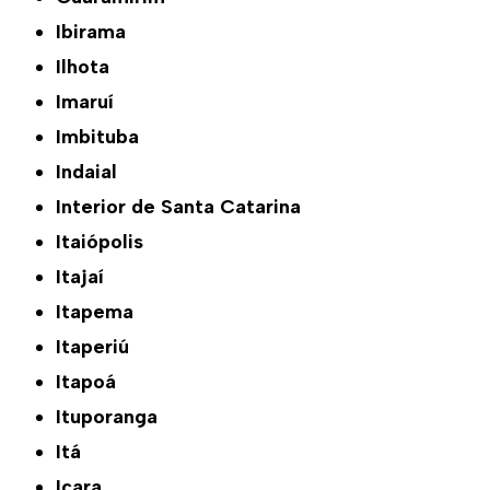
Ibirama
Ilhota
Imaruí
Imbituba
Indaial
Interior de Santa Catarina
Itaiópolis
Itajaí
Itapema
Itaperiú
Itapoá
Ituporanga
Itá
Içara