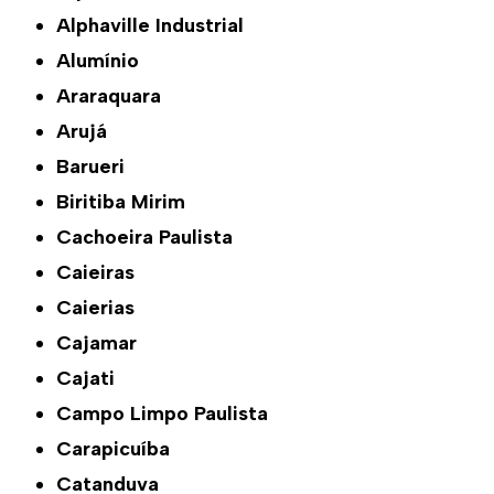
Alphaville Industrial
Alumínio
Araraquara
Arujá
Barueri
Biritiba Mirim
Cachoeira Paulista
Caieiras
Caierias
Cajamar
Cajati
Campo Limpo Paulista
Carapicuíba
Catanduva