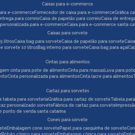
caixas para e-commerce
para e-commerce
fornecedor de caixa para e-commerce
gráfica 
 entrega para correio
caixa de papelão para correio
caixa de entreg
a personalizada para e-commerce
caixa para e-commerce santa ca
caixas para sorvete
5 litros
caixa bag para sorvete
caixa de papelão para sorvete
cai
de sorvete 10 litros
bag interno para sorvete
caixa bag para açaí
ca
cintas para alimentos
agem cinta para pote de alimento
cinta para massas
luva para pot
ento
cinta personalizada para alimentos
cinta lacre para alimentos
cartaz para sorvetes
ica tabela para sorveteria
gráfica para cartaz de sorvete
tabela par
taz personalizado sorvete
fábrica de cartaz para sorvete
impressã
te ponto de venda santa catarina
cones para sorvete
vete
embalagem cone sorvete
papel para casquinha de sorvete
co
r
rótulo cônico para sorvete
embalagem cônica para sorvete
emb