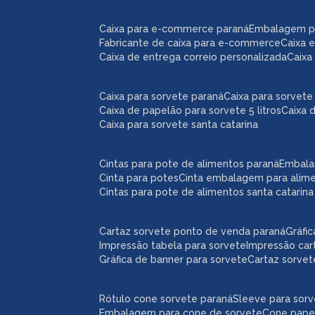
caixa para e-commerce paraná
embalagem 
fabricante de caixa para e-commerce
caixa
caixa de entrega correio personalizada
caix
caixa para sorvete paraná
caixa para sorvete 
caixa de papelão para sorvete 5 litros
caixa 
caixa para sorvete santa catarina
cintas para pote de alimentos paraná
embal
cinta para potes
cinta embalagem para alim
cintas para pote de alimentos santa catarina
cartaz sorvete ponto de venda paraná
gráf
impressão tabela para sorvete
impressão car
gráfica de banner para sorvete
cartaz sorve
rótulo cone sorvete paraná
sleeve para sor
embalagem para cone de sorvete
cone pape