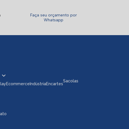
a
Faça seu orçamento por
Whatsapp
Sacolas
play
Ecommerce
Indústria
Encartes
tato