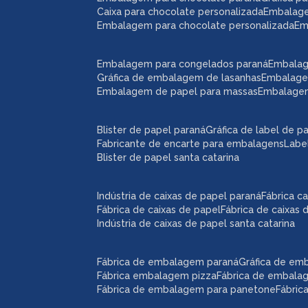
caixa para chocolate personalizada
embalag
embalagem para chocolate personalizada
e
embalagem para congelados paraná
embala
gráfica de embalagem de lasanhas
embalag
embalagem de papel para massas
embalage
blister de papel paraná
gráfica de label de p
fabricante de encarte para embalagens
lab
blister de papel santa catarina
indústria de caixas de papel paraná
fábrica 
fábrica de caixas de papel
fábrica de caixas
indústria de caixas de papel santa catarina
fábrica de embalagem paraná
gráfica de e
fábrica embalagem pizza
fábrica de embal
fábrica de embalagem para panetone
fábri