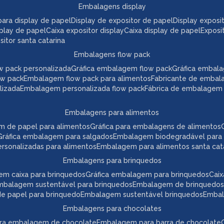
embalagens display
a para display de papel
display de expositor de papel
display expos
play de papel
caixa expositor display
caixa display de papel
expos
itor santa catarina
embalagens flow pack
w pack personalizada
gráfica embalagem flow pack
gráfica embal
ow pack
embalagem flow pack para alimentos
fabricante de embal
lizada
embalagem personalizada flow pack
fábrica de embalagem
embalagens para alimentos
m de papel para alimentos
gráfica para embalagens de alimentos
gráfica embalagem para salgados
embalagem biodegradável para
ersonalizadas para alimentos
embalagem para alimentos santa cat
embalagens para brinquedos
em caixa para brinquedos
gráfica embalagem para brinquedos
ca
embalagem sustentável para brinquedos
embalagem de brinquedos
 de papel para brinquedo
embalagem sustentável brinquedos
emba
embalagens para chocolates
para embalagem de chocolate
embalagem para barra de chocolate