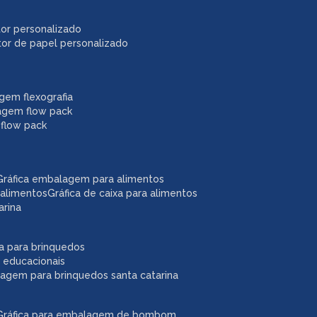
itor personalizado
itor de papel personalizado
agem flexografia
agem flow pack
 flow pack
gráfica embalagem para alimentos
 alimentos
gráfica de caixa para alimentos
arina
ixa para brinquedos
 educacionais
lagem para brinquedos santa catarina
gráfica para embalagem de bombom