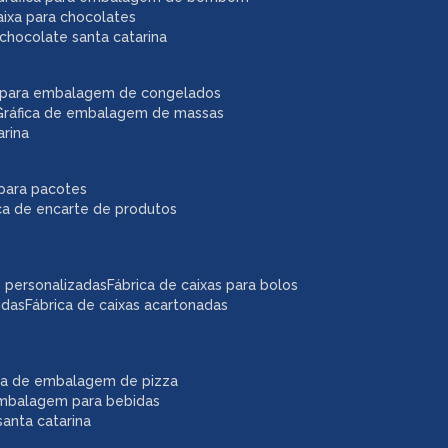
caixa para chocolates
chocolate santa catarina
ca para embalagem de congelados
gráfica de embalagem de massas
arina
r para pacotes
ica de encarte de produtos
as personalizadas
fábrica de caixas para bolos
idas
fábrica de caixas acartonadas
ica de embalagem de pizza
embalagem para bebidas
anta catarina