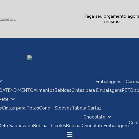
Faça seu orçamento agor
alistas!
mesmo
Embalagens - Caixas
ÃO
ATENDIMENTO
Alimentos
Bebidas
Cintas para Embalagens
PET
Dis
rvete
s
Cintas para Potes
Cone - Sleeves
Tabela Cartaz
Chocolate
Con
 Gelo Saborizado
Bobinas Picolés
Bobina Chocolate
Embalagem