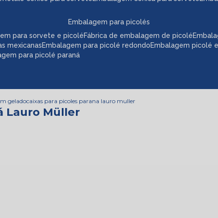
embalagem para picolés
em para sorvete e picolé
fábrica de embalagem de picolé
embala
as mexicanas
embalagem para picolé redondo
embalagem picolé 
agem para picolé paraná
om gelado
caixas para picoles parana lauro muller
á Lauro Müller