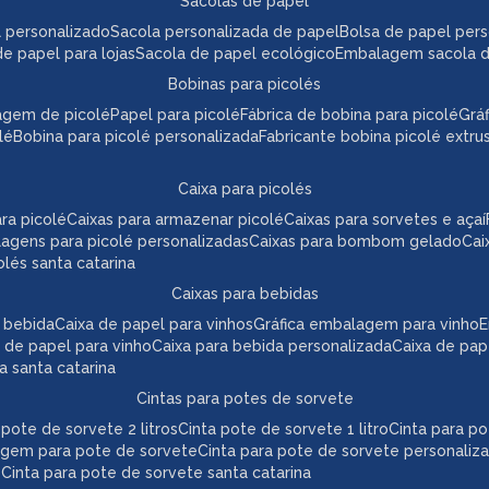
sacolas de papel
l personalizado
sacola personalizada de papel
bolsa de papel per
de papel para lojas
sacola de papel ecológico
embalagem sacola 
bobinas para picolés
agem de picolé
papel para picolé
fábrica de bobina para picolé
gr
lé
bobina para picolé personalizada
fabricante bobina picolé extr
caixa para picolés
ara picolé
caixas para armazenar picolé
caixas para sorvetes e açaí
lagens para picolé personalizadas
caixas para bombom gelado
ca
colés santa catarina
caixas para bebidas
a bebida
caixa de papel para vinhos
gráfica embalagem para vinho
 de papel para vinho
caixa para bebida personalizada
caixa de pa
da santa catarina
cintas para potes de sorvete
a pote de sorvete 2 litros
cinta pote de sorvete 1 litro
cinta para p
agem para pote de sorvete
cinta para pote de sorvete personaliz
e
cinta para pote de sorvete santa catarina