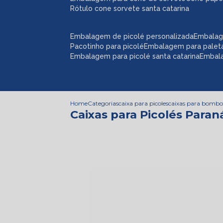
rótulo cone sorvete santa catarina
embalagem de picolé personalizada
embalag
pacotinho para picolé
embalagem para palet
embalagem para picolé santa catarina
embal
Home
Categorias
caixa para picoles
caixas para bomb
Caixas para Picolés Paran