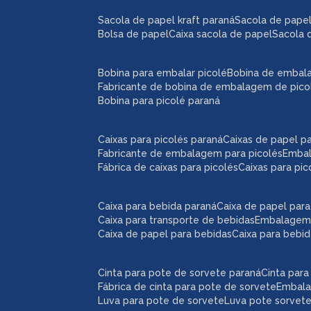
sacola de papel kraft paraná
sacola de pape
bolsa de papel
caixa sacola de papel
sacola 
bobina para embalar picolé
bobina de embal
fabricante de bobina de embalagem de pico
bobina para picolé paraná
caixas para picolés paraná
caixas de papel p
fabricante de embalagem para picolés
emba
fábrica de caixas para picolés
caixas para pi
caixa para bebida paraná
caixa de papel par
caixa para transporte de bebidas
embalagem
caixa de papel para bebidas
caixa para bebi
cinta para pote de sorvete paraná
cinta par
fábrica de cinta para pote de sorvete
embal
luva para pote de sorvete
luva pote sorvet