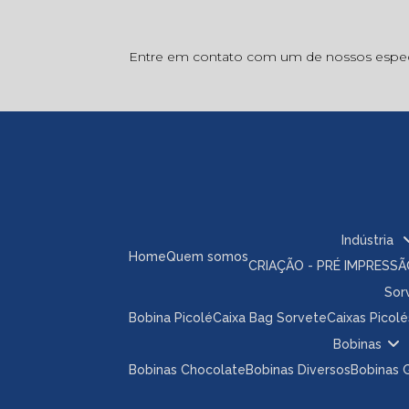
Entre em contato com um de nossos especi
Indústria
Home
Quem somos
CRIAÇÃO - PRÉ IMPRESS
So
Bobina Picolé
Caixa Bag Sorvete
Caixas Picolé
Bobinas
Bobinas Chocolate
Bobinas Diversos
Bobinas