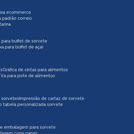
caixa ecommerce
a padrão correio
tarina
xa para buffet de sorvete
ixa para buffet de açaí
es
gráfica de cintas para alimentos
tira para pote de alimentos
a sorvetes
impressão de cartaz de sorvete
o tabela personalizada sorvete
ne embalagem para sorvete
alagem cone paper