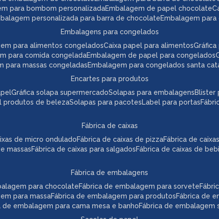
em para bombom personalizada
embalagem de papel chocolate
mbalagem personalizada para barra de chocolate
embalagem para 
embalagens para congelados
gem para alimentos congelados
caixa papel para alimentos
gráfi
em para comida congelada
embalagem de papel para congelados
m para massas congeladas
embalagem para congelados santa cat
encartes para produtos
apel
gráfica solapa supermercado
solapas para embalagens
bliste
el produtos de beleza
solapas para pacotes
label para portas
fábr
fábrica de caixas
caixas de micro ondulado
fábrica de caixas de pizza
fábrica de caix
 de massas
fábrica de caixas para salgados
fábrica de caixas de beb
fábrica de embalagens
mbalagem para chocolate
fábrica de embalagem para sorvete
fábr
agem para massa
fábrica de embalagem para produtos
fábrica de 
ca de embalagem para cama mesa e banho
fábrica de embalagem s