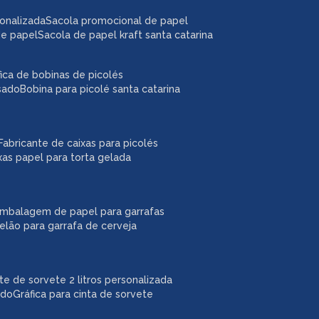
sonalizada
sacola promocional de papel
de papel
sacola de papel kraft santa catarina
áfica de bobinas de picolés
usado
bobina para picolé santa catarina
fabricante de caixas para picolés
ixas papel para torta gelada
embalagem de papel para garrafas
pelão para garrafa de cerveja
ote de sorvete 2 litros personalizada
ado
gráfica para cinta de sorvete