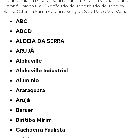
Paraná
Paraná
Paraná
Paraná
Paraná
Paraná
Paraná
Paraná
Paraná
Paraná
Piauí
Recife
Rio de Janeiro
Rio de Janeiro
Santa Catarina
Santa Catarina
Sergipe
São Paulo
Vila Velha
ABC
ABCD
ALDEIA DA SERRA
ARUJÁ
Alphaville
Alphaville Industrial
Alumínio
Araraquara
Arujá
Barueri
Biritiba Mirim
Cachoeira Paulista