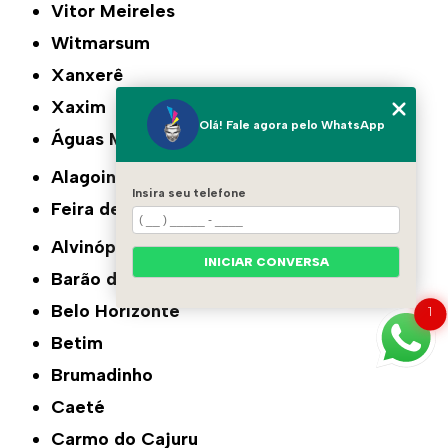
Vitor Meireles
Witmarsum
Xanxerê
Xaxim
Olá! Fale agora pelo WhatsApp
Águas Mornas
Alagoinhas
Insira seu telefone
Feira de Santana
Alvinópolis
INICIAR CONVERSA
Barão de Cocais
Belo Horizonte
1
Betim
Brumadinho
Caeté
Carmo do Cajuru