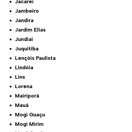
Jacareí
Jambeiro
Jandira
Jardim Elias
Jundiaí
Juquitiba
Lençóis Paulista
Lindóia
Lins
Lorena
Mairiporã
Mauá
Mogi Guaçu
Mogi Mirim