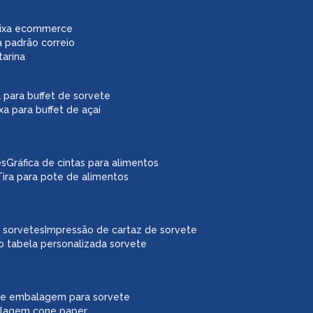
caixa ecommerce
a padrão correio
tarina
xa para buffet de sorvete
ixa para buffet de açaí
es
gráfica de cintas para alimentos
tira para pote de alimentos
a sorvetes
impressão de cartaz de sorvete
o tabela personalizada sorvete
ne embalagem para sorvete
alagem cone paper