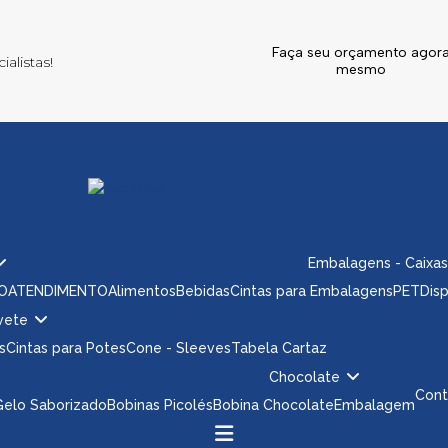
Faça seu orçamento agor
alistas!
mesmo
Embalagens - Caixas
ÃO
ATENDIMENTO
Alimentos
Bebidas
Cintas para Embalagens
PET
Dis
rvete
s
Cintas para Potes
Cone - Sleeves
Tabela Cartaz
Chocolate
Con
 Gelo Saborizado
Bobinas Picolés
Bobina Chocolate
Embalagem