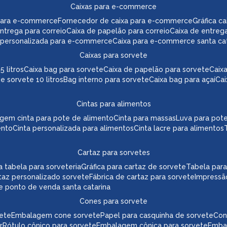
caixas para e-commerce
para e-commerce
fornecedor de caixa para e-commerce
gráfica 
 entrega para correio
caixa de papelão para correio
caixa de entreg
a personalizada para e-commerce
caixa para e-commerce santa ca
caixas para sorvete
5 litros
caixa bag para sorvete
caixa de papelão para sorvete
cai
de sorvete 10 litros
bag interno para sorvete
caixa bag para açaí
ca
cintas para alimentos
agem cinta para pote de alimento
cinta para massas
luva para pot
ento
cinta personalizada para alimentos
cinta lacre para alimentos
cartaz para sorvetes
ica tabela para sorveteria
gráfica para cartaz de sorvete
tabela par
taz personalizado sorvete
fábrica de cartaz para sorvete
impressã
te ponto de venda santa catarina
cones para sorvete
vete
embalagem cone sorvete
papel para casquinha de sorvete
co
r
rótulo cônico para sorvete
embalagem cônica para sorvete
emb