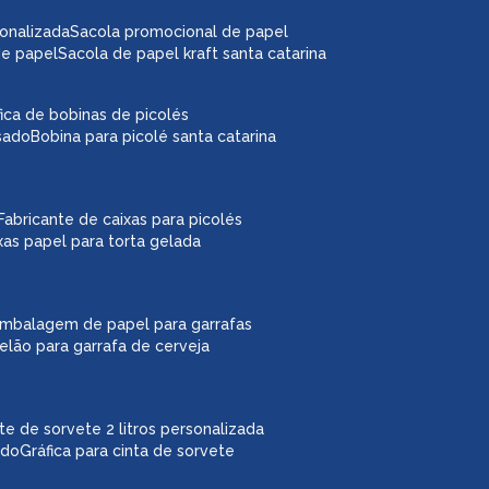
sonalizada
sacola promocional de papel
de papel
sacola de papel kraft santa catarina
áfica de bobinas de picolés
usado
bobina para picolé santa catarina
fabricante de caixas para picolés
ixas papel para torta gelada
embalagem de papel para garrafas
pelão para garrafa de cerveja
ote de sorvete 2 litros personalizada
ado
gráfica para cinta de sorvete