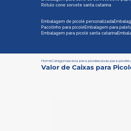
rótulo cone sorvete santa catarina
embalagem de picolé personalizada
embalag
pacotinho para picolé
embalagem para palet
embalagem para picolé santa catarina
embal
Home
Categorias
caixa para picoles
caixas para picoles
Valor de Caixas para Pico