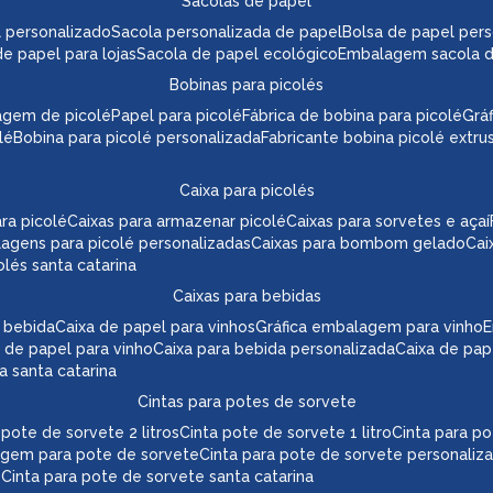
sacolas de papel
l personalizado
sacola personalizada de papel
bolsa de papel per
de papel para lojas
sacola de papel ecológico
embalagem sacola 
bobinas para picolés
agem de picolé
papel para picolé
fábrica de bobina para picolé
gr
lé
bobina para picolé personalizada
fabricante bobina picolé extr
caixa para picolés
ara picolé
caixas para armazenar picolé
caixas para sorvetes e açaí
lagens para picolé personalizadas
caixas para bombom gelado
ca
colés santa catarina
caixas para bebidas
a bebida
caixa de papel para vinhos
gráfica embalagem para vinho
 de papel para vinho
caixa para bebida personalizada
caixa de pa
da santa catarina
cintas para potes de sorvete
a pote de sorvete 2 litros
cinta pote de sorvete 1 litro
cinta para p
agem para pote de sorvete
cinta para pote de sorvete personaliz
e
cinta para pote de sorvete santa catarina