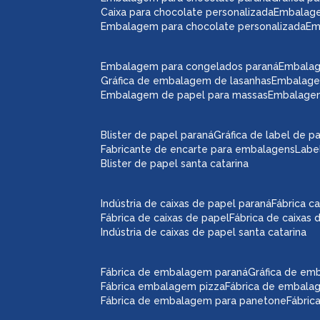
caixa para chocolate personalizada
embalag
embalagem para chocolate personalizada
e
embalagem para congelados paraná
embala
gráfica de embalagem de lasanhas
embalag
embalagem de papel para massas
embalage
blister de papel paraná
gráfica de label de p
fabricante de encarte para embalagens
lab
blister de papel santa catarina
indústria de caixas de papel paraná
fábrica 
fábrica de caixas de papel
fábrica de caixas
indústria de caixas de papel santa catarina
fábrica de embalagem paraná
gráfica de e
fábrica embalagem pizza
fábrica de embal
fábrica de embalagem para panetone
fábri