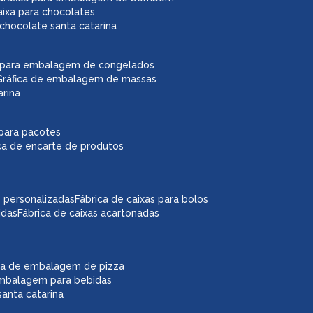
caixa para chocolates
chocolate santa catarina
ca para embalagem de congelados
gráfica de embalagem de massas
arina
r para pacotes
ica de encarte de produtos
as personalizadas
fábrica de caixas para bolos
idas
fábrica de caixas acartonadas
ica de embalagem de pizza
embalagem para bebidas
anta catarina