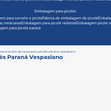
embalagem para picolés
em para sorvete e picolé
fábrica de embalagem de picolé
embala
as mexicanas
embalagem para picolé redondo
embalagem picolé 
agem para picolé paraná
 parana
valor de caixas para picoles parana vespasiano
lés Paraná Vespasiano