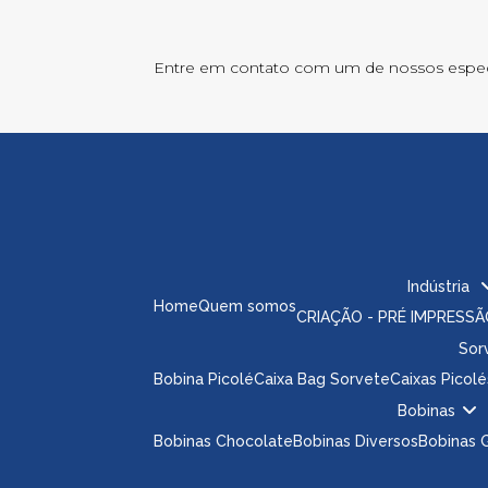
Entre em contato com um de nossos especi
Indústria
Home
Quem somos
CRIAÇÃO - PRÉ IMPRESS
So
Bobina Picolé
Caixa Bag Sorvete
Caixas Picolé
Bobinas
Bobinas Chocolate
Bobinas Diversos
Bobinas