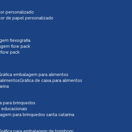
itor personalizado
itor de papel personalizado
agem flexografia
agem flow pack
 flow pack
gráfica embalagem para alimentos
 alimentos
gráfica de caixa para alimentos
arina
ixa para brinquedos
 educacionais
lagem para brinquedos santa catarina
gráfica para embalagem de bombom