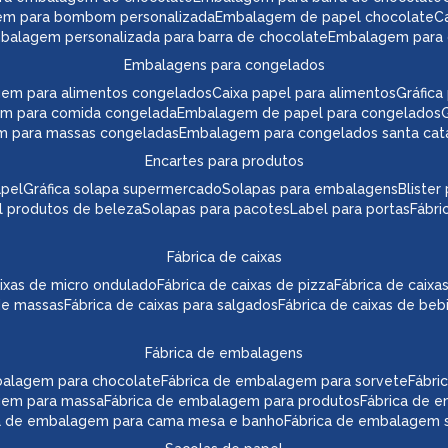
em para bombom personalizada
embalagem de papel chocolate
mbalagem personalizada para barra de chocolate
embalagem para 
embalagens para congelados
gem para alimentos congelados
caixa papel para alimentos
gráfi
em para comida congelada
embalagem de papel para congelados
m para massas congeladas
embalagem para congelados santa cat
encartes para produtos
apel
gráfica solapa supermercado
solapas para embalagens
bliste
el produtos de beleza
solapas para pacotes
label para portas
fábr
fábrica de caixas
caixas de micro ondulado
fábrica de caixas de pizza
fábrica de caix
 de massas
fábrica de caixas para salgados
fábrica de caixas de beb
fábrica de embalagens
mbalagem para chocolate
fábrica de embalagem para sorvete
fábr
agem para massa
fábrica de embalagem para produtos
fábrica de 
ca de embalagem para cama mesa e banho
fábrica de embalagem s