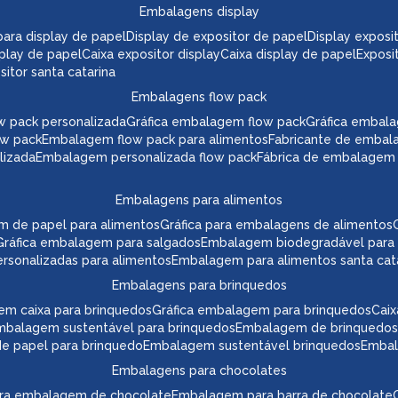
embalagens display
a para display de papel
display de expositor de papel
display expos
play de papel
caixa expositor display
caixa display de papel
expos
itor santa catarina
embalagens flow pack
w pack personalizada
gráfica embalagem flow pack
gráfica embal
ow pack
embalagem flow pack para alimentos
fabricante de embal
lizada
embalagem personalizada flow pack
fábrica de embalagem
embalagens para alimentos
m de papel para alimentos
gráfica para embalagens de alimentos
gráfica embalagem para salgados
embalagem biodegradável para
ersonalizadas para alimentos
embalagem para alimentos santa cat
embalagens para brinquedos
em caixa para brinquedos
gráfica embalagem para brinquedos
ca
embalagem sustentável para brinquedos
embalagem de brinquedos
 de papel para brinquedo
embalagem sustentável brinquedos
emba
embalagens para chocolates
para embalagem de chocolate
embalagem para barra de chocolate