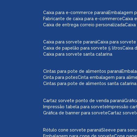
caixa para e-commerce paraná
embalagem 
fabricante de caixa para e-commerce
caixa
caixa de entrega correio personalizada
caix
caixa para sorvete paraná
caixa para sorvete 
caixa de papelão para sorvete 5 litros
caixa 
caixa para sorvete santa catarina
cintas para pote de alimentos paraná
embal
cinta para potes
cinta embalagem para alim
cintas para pote de alimentos santa catarina
cartaz sorvete ponto de venda paraná
gráf
impressão tabela para sorvete
impressão car
gráfica de banner para sorvete
cartaz sorve
rótulo cone sorvete paraná
sleeve para sor
embalagem para cone de sorvete
cone pape