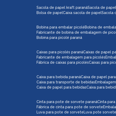
sacola de papel kraft paraná
sacola de pape
bolsa de papel
caixa sacola de papel
sacola 
bobina para embalar picolé
bobina de embal
fabricante de bobina de embalagem de pico
bobina para picolé paraná
caixas para picolés paraná
caixas de papel p
fabricante de embalagem para picolés
emba
fábrica de caixas para picolés
caixas para pi
caixa para bebida paraná
caixa de papel par
caixa para transporte de bebidas
embalagem
caixa de papel para bebidas
caixa para bebi
cinta para pote de sorvete paraná
cinta par
fábrica de cinta para pote de sorvete
embal
luva para pote de sorvete
luva pote sorvet