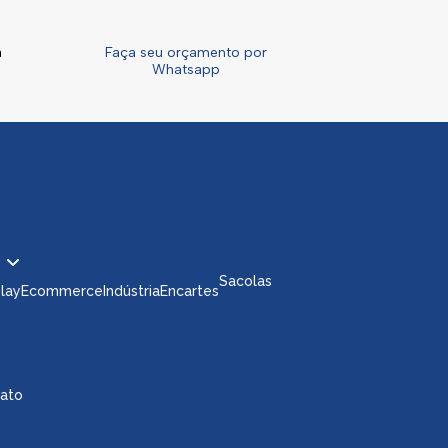
a
Faça seu orçamento por
Whatsapp
Sacolas
play
Ecommerce
Indústria
Encartes
tato