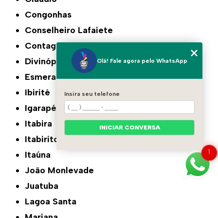
Congonhas
Conselheiro Lafaiete
Contagem
Divinópolis
Olá! Fale agora pelo WhatsApp
Esmeraldas
Ibirité
Insira seu telefone
Igarapé
Itabira
INICIAR CONVERSA
Itabirito
1
Itaúna
João Monlevade
Juatuba
Lagoa Santa
Mariana