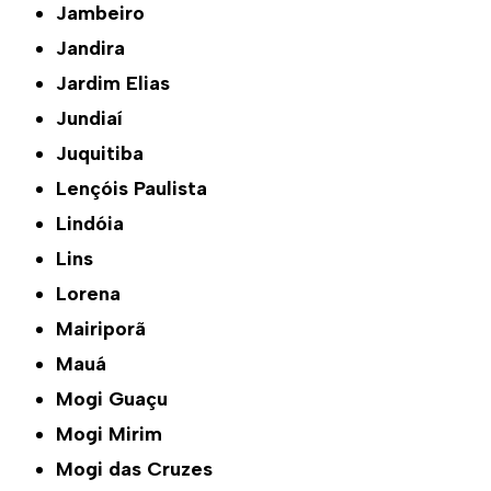
Jambeiro
Jandira
Jardim Elias
Jundiaí
Juquitiba
Lençóis Paulista
Lindóia
Lins
Lorena
Mairiporã
Mauá
Mogi Guaçu
Mogi Mirim
Mogi das Cruzes