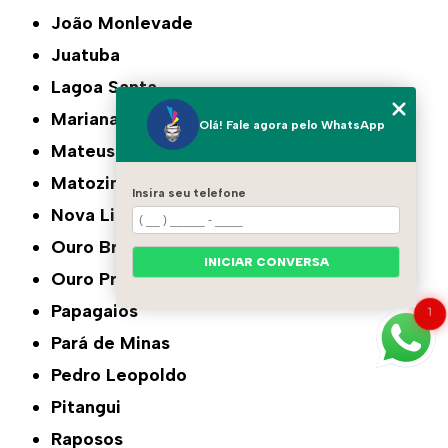
João Monlevade
Juatuba
Lagoa Santa
Mariana
Olá! Fale agora pelo WhatsApp
Mateus Leme
Matozinhos
Insira seu telefone
Nova Lima
Ouro Branco
INICIAR CONVERSA
Ouro Preto
Papagaios
1
Pará de Minas
Pedro Leopoldo
Pitangui
Raposos