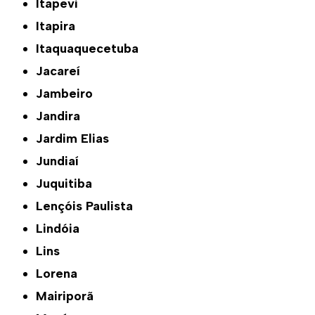
Itapevi
Itapira
Itaquaquecetuba
Jacareí
Jambeiro
Jandira
Jardim Elias
Jundiaí
Juquitiba
Lençóis Paulista
Lindóia
Lins
Lorena
Mairiporã