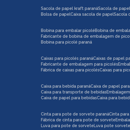
sacola de papel kraft paraná
sacola de pape
bolsa de papel
caixa sacola de papel
sacola 
bobina para embalar picolé
bobina de embal
fabricante de bobina de embalagem de pico
bobina para picolé paraná
caixas para picolés paraná
caixas de papel p
fabricante de embalagem para picolés
emba
fábrica de caixas para picolés
caixas para pi
caixa para bebida paraná
caixa de papel par
caixa para transporte de bebidas
embalagem
caixa de papel para bebidas
caixa para bebi
cinta para pote de sorvete paraná
cinta par
fábrica de cinta para pote de sorvete
embal
luva para pote de sorvete
luva pote sorvet