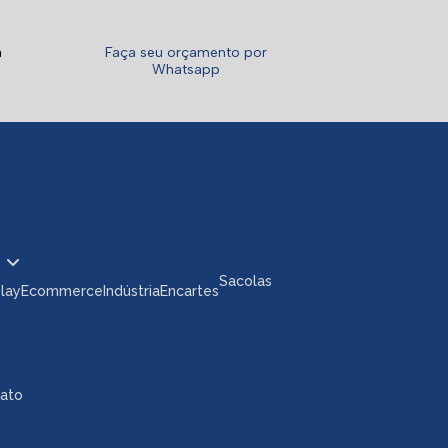
a
Faça seu orçamento por
Whatsapp
Sacolas
play
Ecommerce
Indústria
Encartes
tato