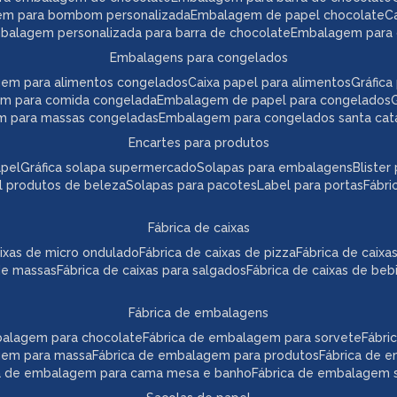
em para bombom personalizada
embalagem de papel chocolate
mbalagem personalizada para barra de chocolate
embalagem para 
embalagens para congelados
gem para alimentos congelados
caixa papel para alimentos
gráfi
em para comida congelada
embalagem de papel para congelados
m para massas congeladas
embalagem para congelados santa cat
encartes para produtos
apel
gráfica solapa supermercado
solapas para embalagens
bliste
el produtos de beleza
solapas para pacotes
label para portas
fábr
fábrica de caixas
caixas de micro ondulado
fábrica de caixas de pizza
fábrica de caix
 de massas
fábrica de caixas para salgados
fábrica de caixas de beb
fábrica de embalagens
mbalagem para chocolate
fábrica de embalagem para sorvete
fábr
agem para massa
fábrica de embalagem para produtos
fábrica de 
ca de embalagem para cama mesa e banho
fábrica de embalagem s