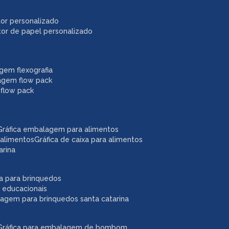
itor personalizado
itor de papel personalizado
agem flexografia
agem flow pack
 flow pack
gráfica embalagem para alimentos
 alimentos
gráfica de caixa para alimentos
arina
ixa para brinquedos
 educacionais
lagem para brinquedos santa catarina
gráfica para embalagem de bombom