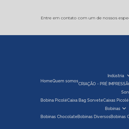
Entre em contato com um de nossos especi
Indústria
Home
Quem somos
CRIAÇÃO - PRÉ IMPRESS
So
Bobina Picolé
Caixa Bag Sorvete
Caixas Picolé
Bobinas
Bobinas Chocolate
Bobinas Diversos
Bobinas