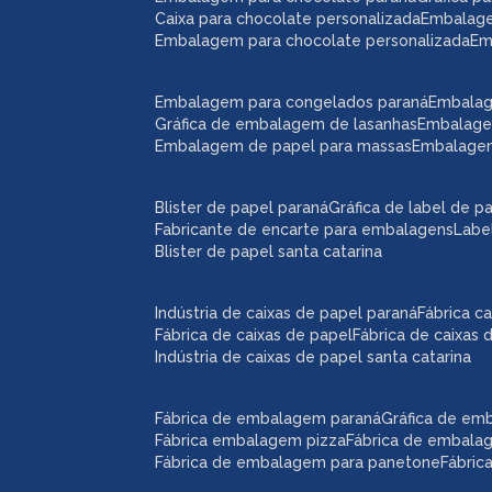
caixa para chocolate personalizada
embalag
embalagem para chocolate personalizada
e
embalagem para congelados paraná
embala
gráfica de embalagem de lasanhas
embalag
embalagem de papel para massas
embalage
blister de papel paraná
gráfica de label de p
fabricante de encarte para embalagens
lab
blister de papel santa catarina
indústria de caixas de papel paraná
fábrica 
fábrica de caixas de papel
fábrica de caixas
indústria de caixas de papel santa catarina
fábrica de embalagem paraná
gráfica de e
fábrica embalagem pizza
fábrica de embal
fábrica de embalagem para panetone
fábri