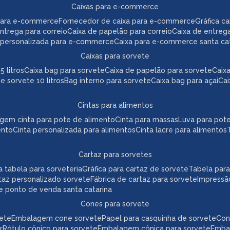
caixas para e-commerce
para e-commerce
fornecedor de caixa para e-commerce
gráfica 
 entrega para correio
caixa de papelão para correio
caixa de entreg
a personalizada para e-commerce
caixa para e-commerce santa ca
caixas para sorvete
5 litros
caixa bag para sorvete
caixa de papelão para sorvete
cai
de sorvete 10 litros
bag interno para sorvete
caixa bag para açaí
ca
cintas para alimentos
agem cinta para pote de alimento
cinta para massas
luva para pot
ento
cinta personalizada para alimentos
cinta lacre para alimentos
cartaz para sorvetes
ica tabela para sorveteria
gráfica para cartaz de sorvete
tabela par
taz personalizado sorvete
fábrica de cartaz para sorvete
impressã
te ponto de venda santa catarina
cones para sorvete
vete
embalagem cone sorvete
papel para casquinha de sorvete
co
r
rótulo cônico para sorvete
embalagem cônica para sorvete
emb