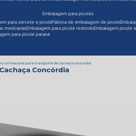
embalagem para picolés
em para sorvete e picolé
fábrica de embalagem de picolé
embala
as mexicanas
embalagem para picolé redondo
embalagem picolé 
agem para picolé paraná
ra vinhos
caixa para transporte de cachaca concordia
 Cachaça Concórdia