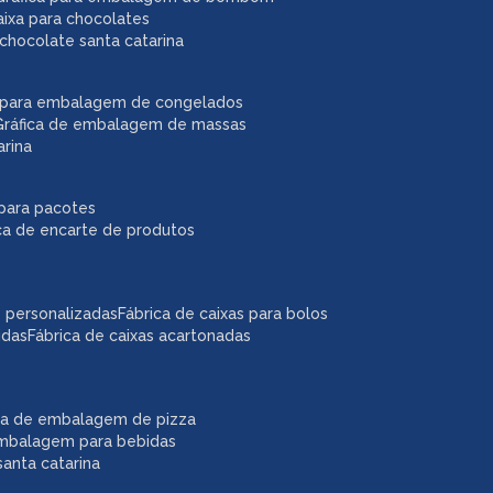
caixa para chocolates
chocolate santa catarina
ca para embalagem de congelados
gráfica de embalagem de massas
arina
r para pacotes
ica de encarte de produtos
as personalizadas
fábrica de caixas para bolos
idas
fábrica de caixas acartonadas
ica de embalagem de pizza
embalagem para bebidas
anta catarina