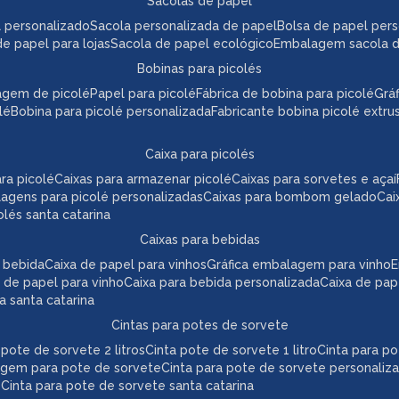
sacolas de papel
l personalizado
sacola personalizada de papel
bolsa de papel per
de papel para lojas
sacola de papel ecológico
embalagem sacola 
bobinas para picolés
agem de picolé
papel para picolé
fábrica de bobina para picolé
gr
lé
bobina para picolé personalizada
fabricante bobina picolé extr
caixa para picolés
ara picolé
caixas para armazenar picolé
caixas para sorvetes e açaí
lagens para picolé personalizadas
caixas para bombom gelado
ca
colés santa catarina
caixas para bebidas
a bebida
caixa de papel para vinhos
gráfica embalagem para vinho
 de papel para vinho
caixa para bebida personalizada
caixa de pa
da santa catarina
cintas para potes de sorvete
a pote de sorvete 2 litros
cinta pote de sorvete 1 litro
cinta para p
agem para pote de sorvete
cinta para pote de sorvete personaliz
e
cinta para pote de sorvete santa catarina