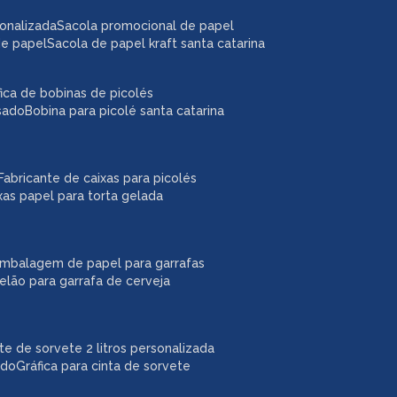
sonalizada
sacola promocional de papel
de papel
sacola de papel kraft santa catarina
áfica de bobinas de picolés
usado
bobina para picolé santa catarina
fabricante de caixas para picolés
ixas papel para torta gelada
embalagem de papel para garrafas
pelão para garrafa de cerveja
ote de sorvete 2 litros personalizada
ado
gráfica para cinta de sorvete