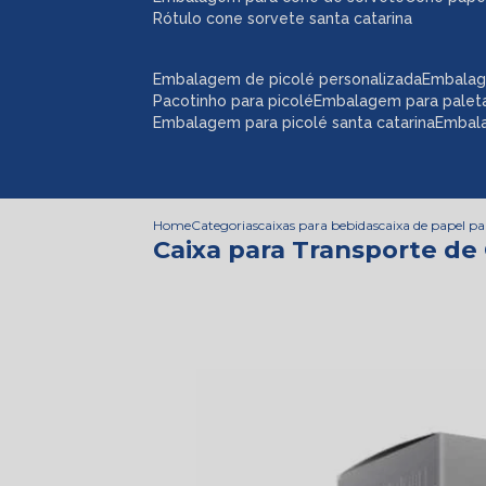
rótulo cone sorvete santa catarina
embalagem de picolé personalizada
embalag
pacotinho para picolé
embalagem para palet
embalagem para picolé santa catarina
embal
Home
Categorias
caixas para bebidas
caixa de papel pa
Caixa para Transporte de