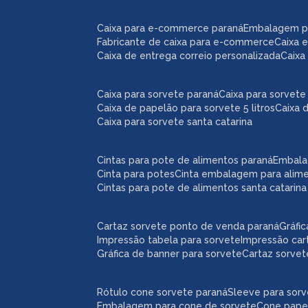
caixa para e-commerce paraná
embalagem 
fabricante de caixa para e-commerce
caixa
caixa de entrega correio personalizada
caix
caixa para sorvete paraná
caixa para sorvete 
caixa de papelão para sorvete 5 litros
caixa 
caixa para sorvete santa catarina
cintas para pote de alimentos paraná
embal
cinta para potes
cinta embalagem para alim
cintas para pote de alimentos santa catarina
cartaz sorvete ponto de venda paraná
gráf
impressão tabela para sorvete
impressão car
gráfica de banner para sorvete
cartaz sorve
rótulo cone sorvete paraná
sleeve para sor
embalagem para cone de sorvete
cone pape