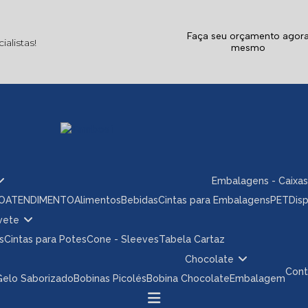
Faça seu orçamento agor
alistas!
mesmo
Embalagens - Caixas
ÃO
ATENDIMENTO
Alimentos
Bebidas
Cintas para Embalagens
PET
Dis
rvete
s
Cintas para Potes
Cone - Sleeves
Tabela Cartaz
Chocolate
Con
 Gelo Saborizado
Bobinas Picolés
Bobina Chocolate
Embalagem