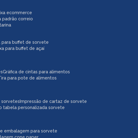
caixa ecommerce
a padrão correio
tarina
xa para buffet de sorvete
ixa para buffet de açaí
es
gráfica de cintas para alimentos
tira para pote de alimentos
a sorvetes
impressão de cartaz de sorvete
o tabela personalizada sorvete
ne embalagem para sorvete
alagem cone paper