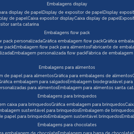
embalagens display
a para display de papel
display de expositor de papel
display expos
play de papel
caixa expositor display
caixa display de papel
expos
itor santa catarina
embalagens flow pack
w pack personalizada
gráfica embalagem flow pack
gráfica embal
ow pack
embalagem flow pack para alimentos
fabricante de embal
lizada
embalagem personalizada flow pack
fábrica de embalagem
embalagens para alimentos
m de papel para alimentos
gráfica para embalagens de alimentos
gráfica embalagem para salgados
embalagem biodegradável para
ersonalizadas para alimentos
embalagem para alimentos santa cat
embalagens para brinquedos
em caixa para brinquedos
gráfica embalagem para brinquedos
ca
embalagem sustentável para brinquedos
embalagem de brinquedos
 de papel para brinquedo
embalagem sustentável brinquedos
emba
embalagens para chocolates
para embalagem de chocolate
embalagem para barra de chocolate