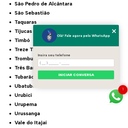
São Pedro de Alcântara
São Sebastião
Taquaras
Tijucas
Olá! Fale agora pelo WhatsApp
Timbó
Treze Tílias
Insira seu telefone
Trombudo Central
Três Barras
INICIAR CONVERSA
Tubarão
Ubatuba
1
Urubici
Urupema
Urussanga
Vale do Itajaí