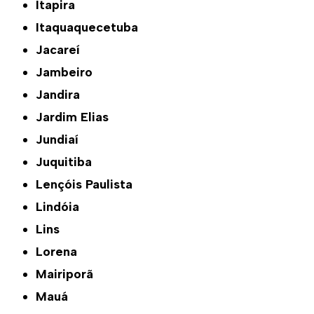
Itapira
Itaquaquecetuba
Jacareí
Jambeiro
Jandira
Jardim Elias
Jundiaí
Juquitiba
Lençóis Paulista
Lindóia
Lins
Lorena
Mairiporã
Mauá