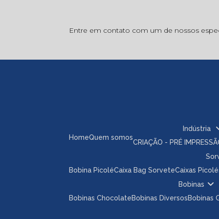
Entre em contato com um de nossos especi
Indústria
Home
Quem somos
CRIAÇÃO - PRÉ IMPRESS
So
Bobina Picolé
Caixa Bag Sorvete
Caixas Picolé
Bobinas
Bobinas Chocolate
Bobinas Diversos
Bobinas