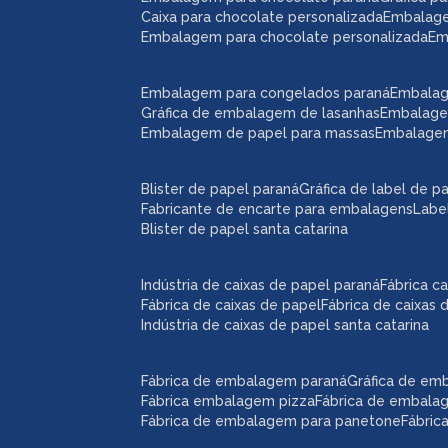
caixa para chocolate personalizada
embalag
embalagem para chocolate personalizada
e
embalagem para congelados paraná
embala
gráfica de embalagem de lasanhas
embalag
embalagem de papel para massas
embalage
blister de papel paraná
gráfica de label de p
fabricante de encarte para embalagens
lab
blister de papel santa catarina
indústria de caixas de papel paraná
fábrica 
fábrica de caixas de papel
fábrica de caixas
indústria de caixas de papel santa catarina
fábrica de embalagem paraná
gráfica de e
fábrica embalagem pizza
fábrica de embal
fábrica de embalagem para panetone
fábri