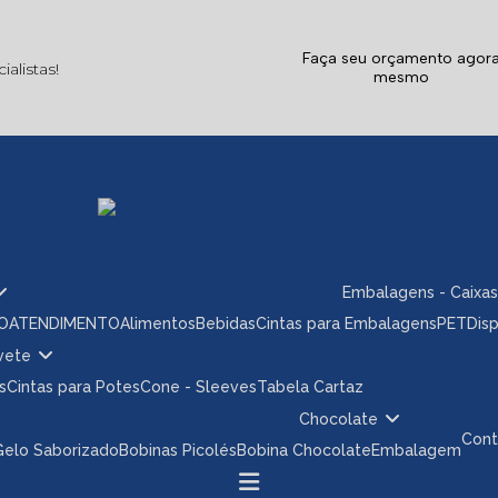
Faça seu orçamento agor
alistas!
mesmo
Embalagens - Caixas
ÃO
ATENDIMENTO
Alimentos
Bebidas
Cintas para Embalagens
PET
Dis
rvete
s
Cintas para Potes
Cone - Sleeves
Tabela Cartaz
Chocolate
Con
 Gelo Saborizado
Bobinas Picolés
Bobina Chocolate
Embalagem