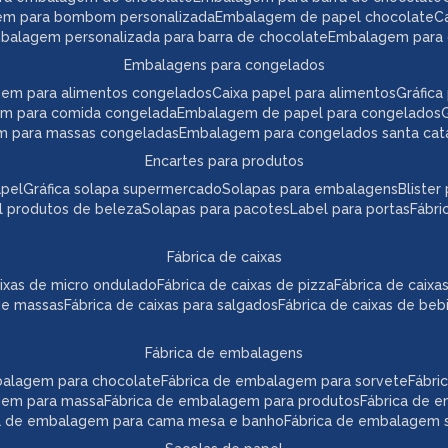
em para bombom personalizada
embalagem de papel chocolate
mbalagem personalizada para barra de chocolate
embalagem para 
embalagens para congelados
gem para alimentos congelados
caixa papel para alimentos
gráfi
em para comida congelada
embalagem de papel para congelados
m para massas congeladas
embalagem para congelados santa cat
encartes para produtos
apel
gráfica solapa supermercado
solapas para embalagens
bliste
el produtos de beleza
solapas para pacotes
label para portas
fábr
fábrica de caixas
caixas de micro ondulado
fábrica de caixas de pizza
fábrica de caix
 de massas
fábrica de caixas para salgados
fábrica de caixas de beb
fábrica de embalagens
mbalagem para chocolate
fábrica de embalagem para sorvete
fábr
agem para massa
fábrica de embalagem para produtos
fábrica de 
ca de embalagem para cama mesa e banho
fábrica de embalagem s