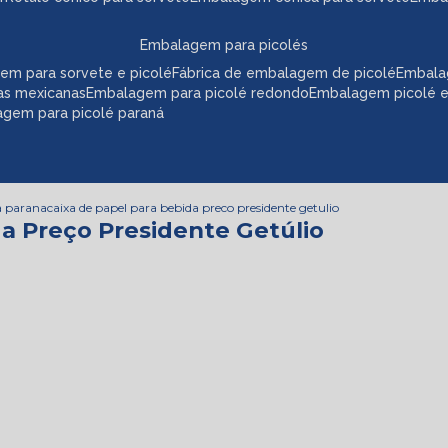
embalagem para picolés
em para sorvete e picolé
fábrica de embalagem de picolé
embala
as mexicanas
embalagem para picolé redondo
embalagem picolé 
agem para picolé paraná
a parana
caixa de papel para bebida preco presidente getulio
da Preço Presidente Getúlio