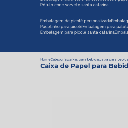
rótulo cone sorvete santa catarina
embalagem de picolé personalizada
embalag
pacotinho para picolé
embalagem para palet
embalagem para picolé santa catarina
embal
Home
Categorias
caixas para bebidas
caixa para bebid
Caixa de Papel para Bebi