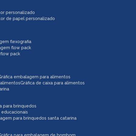
itor personalizado
itor de papel personalizado
agem flexografia
agem flow pack
 flow pack
gráfica embalagem para alimentos
 alimentos
gráfica de caixa para alimentos
arina
ixa para brinquedos
 educacionais
lagem para brinquedos santa catarina
gráfica para embalagem de bombom