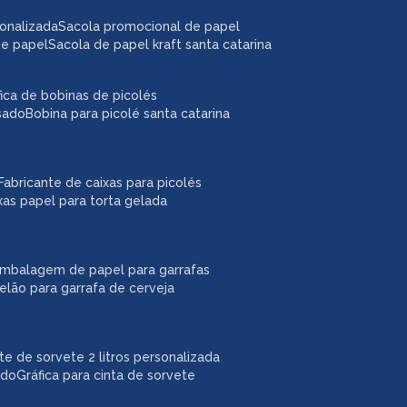
sonalizada
sacola promocional de papel
de papel
sacola de papel kraft santa catarina
áfica de bobinas de picolés
usado
bobina para picolé santa catarina
fabricante de caixas para picolés
ixas papel para torta gelada
embalagem de papel para garrafas
pelão para garrafa de cerveja
ote de sorvete 2 litros personalizada
ado
gráfica para cinta de sorvete