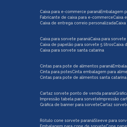
caixa para e-commerce paraná
embalagem 
fabricante de caixa para e-commerce
caixa
caixa de entrega correio personalizada
caix
caixa para sorvete paraná
caixa para sorvete 
caixa de papelão para sorvete 5 litros
caixa 
caixa para sorvete santa catarina
cintas para pote de alimentos paraná
embal
cinta para potes
cinta embalagem para alim
cintas para pote de alimentos santa catarina
cartaz sorvete ponto de venda paraná
gráf
impressão tabela para sorvete
impressão car
gráfica de banner para sorvete
cartaz sorve
rótulo cone sorvete paraná
sleeve para sor
embalagem para cone de sorvete
cone pape