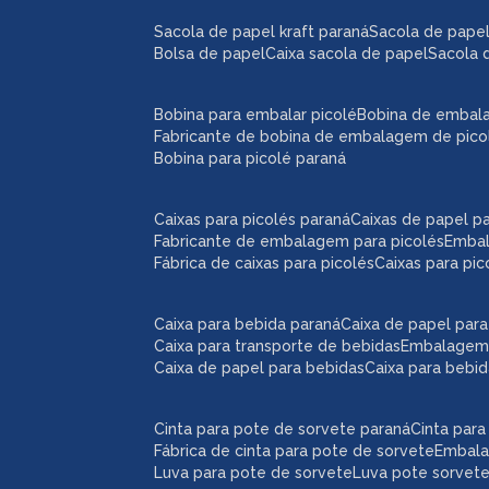
sacola de papel kraft paraná
sacola de pape
bolsa de papel
caixa sacola de papel
sacola 
bobina para embalar picolé
bobina de embal
fabricante de bobina de embalagem de pico
bobina para picolé paraná
caixas para picolés paraná
caixas de papel p
fabricante de embalagem para picolés
emba
fábrica de caixas para picolés
caixas para pi
caixa para bebida paraná
caixa de papel par
caixa para transporte de bebidas
embalagem
caixa de papel para bebidas
caixa para bebi
cinta para pote de sorvete paraná
cinta par
fábrica de cinta para pote de sorvete
embal
luva para pote de sorvete
luva pote sorvet