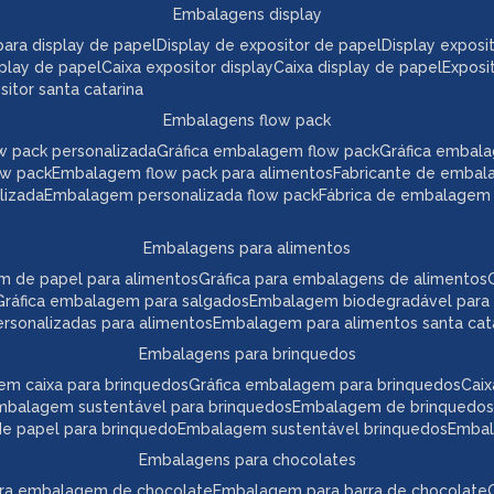
embalagens display
a para display de papel
display de expositor de papel
display expos
play de papel
caixa expositor display
caixa display de papel
expos
itor santa catarina
embalagens flow pack
w pack personalizada
gráfica embalagem flow pack
gráfica embal
ow pack
embalagem flow pack para alimentos
fabricante de embal
lizada
embalagem personalizada flow pack
fábrica de embalagem
embalagens para alimentos
m de papel para alimentos
gráfica para embalagens de alimentos
gráfica embalagem para salgados
embalagem biodegradável para
ersonalizadas para alimentos
embalagem para alimentos santa cat
embalagens para brinquedos
em caixa para brinquedos
gráfica embalagem para brinquedos
ca
embalagem sustentável para brinquedos
embalagem de brinquedos
 de papel para brinquedo
embalagem sustentável brinquedos
emba
embalagens para chocolates
para embalagem de chocolate
embalagem para barra de chocolate