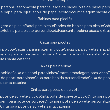
sacolas de papel
l personalizado
sacola personalizada de papel
bolsa de papel per
de papel para lojas
sacola de papel ecológico
embalagem sacola 
bobinas para picolés
agem de picolé
papel para picolé
fábrica de bobina para picolé
gr
lé
bobina para picolé personalizada
fabricante bobina picolé extr
caixa para picolés
ara picolé
caixas para armazenar picolé
caixas para sorvetes e açaí
lagens para picolé personalizadas
caixas para bombom gelado
ca
colés santa catarina
caixas para bebidas
a bebida
caixa de papel para vinhos
gráfica embalagem para vinho
 de papel para vinho
caixa para bebida personalizada
caixa de pa
da santa catarina
cintas para potes de sorvete
a pote de sorvete 2 litros
cinta pote de sorvete 1 litro
cinta para p
agem para pote de sorvete
cinta para pote de sorvete personaliz
e
cinta para pote de sorvete santa catarina