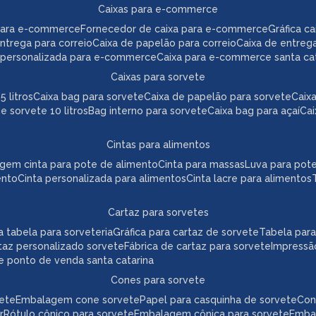
caixas para e-commerce
para e-commerce
fornecedor de caixa para e-commerce
gráfica 
 entrega para correio
caixa de papelão para correio
caixa de entreg
a personalizada para e-commerce
caixa para e-commerce santa ca
caixas para sorvete
5 litros
caixa bag para sorvete
caixa de papelão para sorvete
cai
de sorvete 10 litros
bag interno para sorvete
caixa bag para açaí
ca
cintas para alimentos
agem cinta para pote de alimento
cinta para massas
luva para pot
ento
cinta personalizada para alimentos
cinta lacre para alimentos
cartaz para sorvetes
ica tabela para sorveteria
gráfica para cartaz de sorvete
tabela par
taz personalizado sorvete
fábrica de cartaz para sorvete
impressã
te ponto de venda santa catarina
cones para sorvete
vete
embalagem cone sorvete
papel para casquinha de sorvete
co
r
rótulo cônico para sorvete
embalagem cônica para sorvete
emb