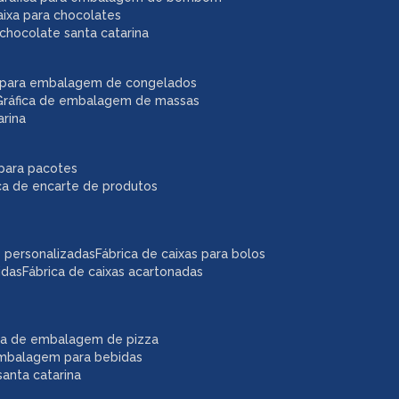
caixa para chocolates
chocolate santa catarina
ca para embalagem de congelados
gráfica de embalagem de massas
arina
r para pacotes
ica de encarte de produtos
as personalizadas
fábrica de caixas para bolos
idas
fábrica de caixas acartonadas
ica de embalagem de pizza
embalagem para bebidas
anta catarina