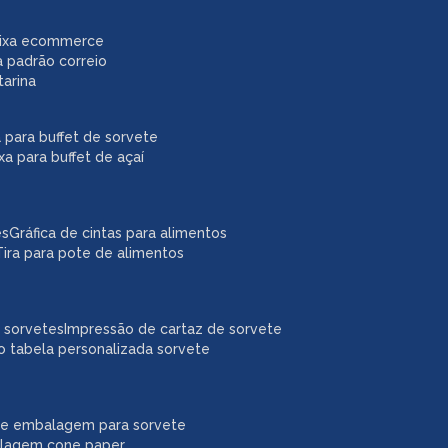
caixa ecommerce
a padrão correio
tarina
xa para buffet de sorvete
ixa para buffet de açaí
es
gráfica de cintas para alimentos
tira para pote de alimentos
a sorvetes
impressão de cartaz de sorvete
o tabela personalizada sorvete
ne embalagem para sorvete
alagem cone paper