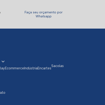
a
Faça seu orçamento por
Whatsapp
Sacolas
play
Ecommerce
Indústria
Encartes
tato