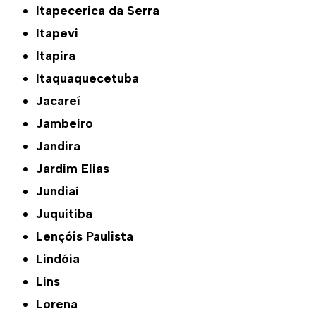
Itapecerica da Serra
Itapevi
Itapira
Itaquaquecetuba
Jacareí
Jambeiro
Jandira
Jardim Elias
Jundiaí
Juquitiba
Lençóis Paulista
Lindóia
Lins
Lorena