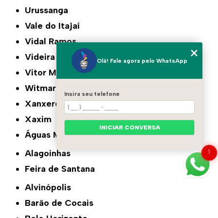
Urussanga
Vale do Itajaí
Vidal Ramos
Videira
Olá! Fale agora pelo WhatsApp
Vitor Meireles
Witmarsum
Insira seu telefone
Xanxerê
Xaxim
INICIAR CONVERSA
Águas Mornas
1
Alagoinhas
Feira de Santana
Alvinópolis
Barão de Cocais