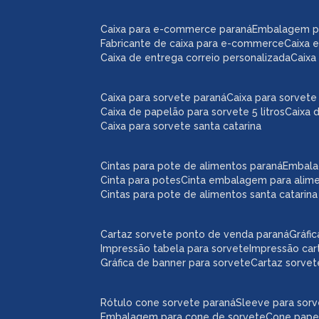
caixa para e-commerce paraná
embalagem 
fabricante de caixa para e-commerce
caixa
caixa de entrega correio personalizada
caix
caixa para sorvete paraná
caixa para sorvete 
caixa de papelão para sorvete 5 litros
caixa 
caixa para sorvete santa catarina
cintas para pote de alimentos paraná
embal
cinta para potes
cinta embalagem para alim
cintas para pote de alimentos santa catarina
cartaz sorvete ponto de venda paraná
gráf
impressão tabela para sorvete
impressão car
gráfica de banner para sorvete
cartaz sorve
rótulo cone sorvete paraná
sleeve para sor
embalagem para cone de sorvete
cone pape