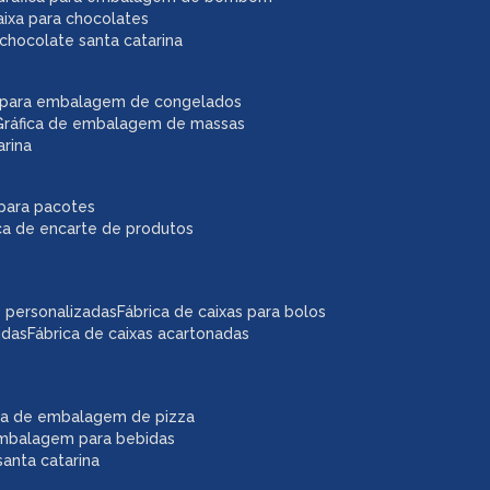
caixa para chocolates
chocolate santa catarina
ca para embalagem de congelados
gráfica de embalagem de massas
arina
r para pacotes
ica de encarte de produtos
as personalizadas
fábrica de caixas para bolos
idas
fábrica de caixas acartonadas
ica de embalagem de pizza
embalagem para bebidas
anta catarina