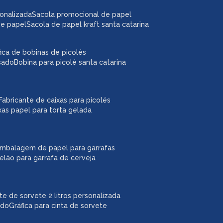
sonalizada
sacola promocional de papel
de papel
sacola de papel kraft santa catarina
áfica de bobinas de picolés
usado
bobina para picolé santa catarina
fabricante de caixas para picolés
ixas papel para torta gelada
embalagem de papel para garrafas
pelão para garrafa de cerveja
ote de sorvete 2 litros personalizada
ado
gráfica para cinta de sorvete