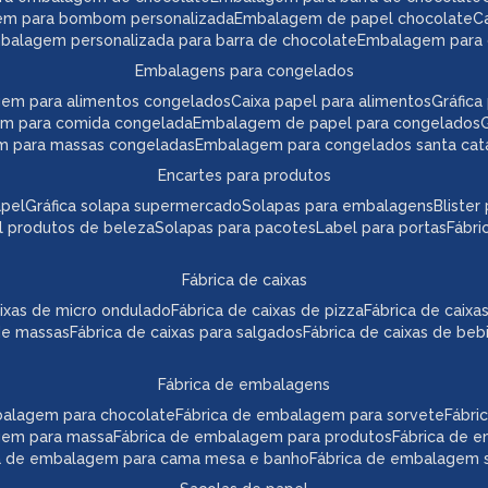
em para bombom personalizada
embalagem de papel chocolate
mbalagem personalizada para barra de chocolate
embalagem para 
embalagens para congelados
gem para alimentos congelados
caixa papel para alimentos
gráfi
em para comida congelada
embalagem de papel para congelados
m para massas congeladas
embalagem para congelados santa cat
encartes para produtos
apel
gráfica solapa supermercado
solapas para embalagens
bliste
el produtos de beleza
solapas para pacotes
label para portas
fábr
fábrica de caixas
caixas de micro ondulado
fábrica de caixas de pizza
fábrica de caix
 de massas
fábrica de caixas para salgados
fábrica de caixas de beb
fábrica de embalagens
mbalagem para chocolate
fábrica de embalagem para sorvete
fábr
agem para massa
fábrica de embalagem para produtos
fábrica de 
ca de embalagem para cama mesa e banho
fábrica de embalagem s