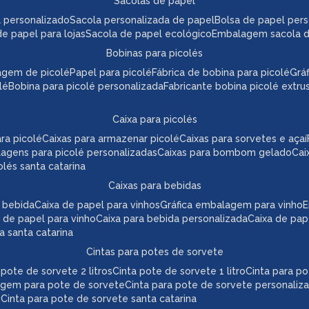
sacolas de papel
l personalizado
sacola personalizada de papel
bolsa de papel per
de papel para lojas
sacola de papel ecológico
embalagem sacola 
bobinas para picolés
agem de picolé
papel para picolé
fábrica de bobina para picolé
gr
lé
bobina para picolé personalizada
fabricante bobina picolé extr
caixa para picolés
ara picolé
caixas para armazenar picolé
caixas para sorvetes e açaí
lagens para picolé personalizadas
caixas para bombom gelado
ca
colés santa catarina
caixas para bebidas
a bebida
caixa de papel para vinhos
gráfica embalagem para vinho
 de papel para vinho
caixa para bebida personalizada
caixa de pa
da santa catarina
cintas para potes de sorvete
a pote de sorvete 2 litros
cinta pote de sorvete 1 litro
cinta para p
agem para pote de sorvete
cinta para pote de sorvete personaliz
e
cinta para pote de sorvete santa catarina