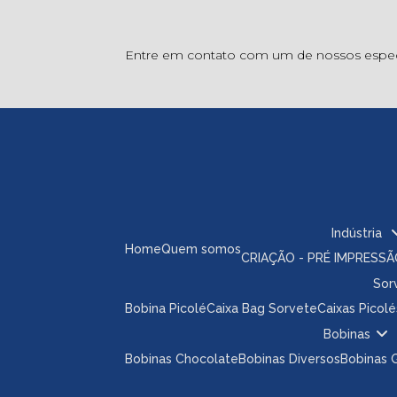
Entre em contato com um de nossos especi
Indústria
Home
Quem somos
CRIAÇÃO - PRÉ IMPRESS
So
Bobina Picolé
Caixa Bag Sorvete
Caixas Picolé
Bobinas
Bobinas Chocolate
Bobinas Diversos
Bobinas