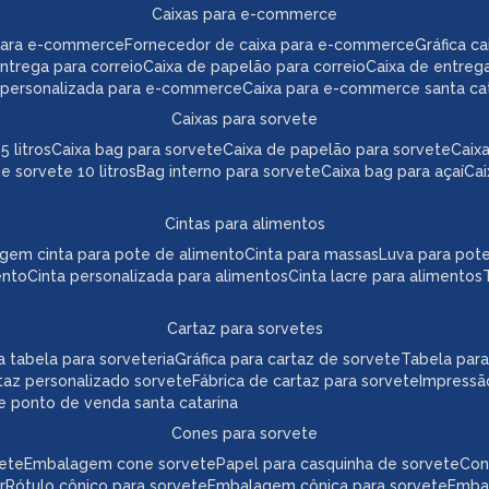
caixas para e-commerce
para e-commerce
fornecedor de caixa para e-commerce
gráfica 
 entrega para correio
caixa de papelão para correio
caixa de entreg
a personalizada para e-commerce
caixa para e-commerce santa ca
caixas para sorvete
5 litros
caixa bag para sorvete
caixa de papelão para sorvete
cai
de sorvete 10 litros
bag interno para sorvete
caixa bag para açaí
ca
cintas para alimentos
agem cinta para pote de alimento
cinta para massas
luva para pot
ento
cinta personalizada para alimentos
cinta lacre para alimentos
cartaz para sorvetes
ica tabela para sorveteria
gráfica para cartaz de sorvete
tabela par
taz personalizado sorvete
fábrica de cartaz para sorvete
impressã
te ponto de venda santa catarina
cones para sorvete
vete
embalagem cone sorvete
papel para casquinha de sorvete
co
r
rótulo cônico para sorvete
embalagem cônica para sorvete
emb