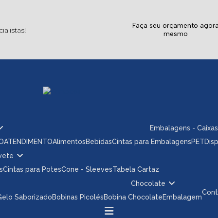
Faça seu orçamento agor
alistas!
mesmo
Embalagens - Caixas
ÃO
ATENDIMENTO
Alimentos
Bebidas
Cintas para Embalagens
PET
Dis
rvete
s
Cintas para Potes
Cone - Sleeves
Tabela Cartaz
Chocolate
Con
 Gelo Saborizado
Bobinas Picolés
Bobina Chocolate
Embalagem