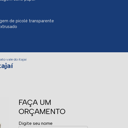
gem de picolé transparente
extrusado
to vale do itajai
ajaí
FAÇA UM
ORÇAMENTO
Digite seu nome