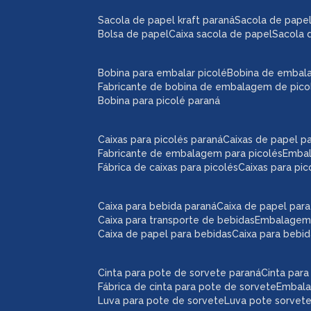
sacola de papel kraft paraná
sacola de pape
bolsa de papel
caixa sacola de papel
sacola 
bobina para embalar picolé
bobina de embal
fabricante de bobina de embalagem de pico
bobina para picolé paraná
caixas para picolés paraná
caixas de papel p
fabricante de embalagem para picolés
emba
fábrica de caixas para picolés
caixas para pi
caixa para bebida paraná
caixa de papel par
caixa para transporte de bebidas
embalagem
caixa de papel para bebidas
caixa para bebi
cinta para pote de sorvete paraná
cinta par
fábrica de cinta para pote de sorvete
embal
luva para pote de sorvete
luva pote sorvet