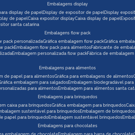
embalagens display
a para display de papel
display de expositor de papel
display expos
play de papel
caixa expositor display
caixa display de papel
expos
itor santa catarina
embalagens flow pack
w pack personalizada
gráfica embalagem flow pack
gráfica embal
ow pack
embalagem flow pack para alimentos
fabricante de embal
lizada
embalagem personalizada flow pack
fábrica de embalagem
embalagens para alimentos
m de papel para alimentos
gráfica para embalagens de alimentos
gráfica embalagem para salgados
embalagem biodegradável para
ersonalizadas para alimentos
embalagem para alimentos santa cat
embalagens para brinquedos
em caixa para brinquedos
gráfica embalagem para brinquedos
ca
embalagem sustentável para brinquedos
embalagem de brinquedos
 de papel para brinquedo
embalagem sustentável brinquedos
emba
embalagens para chocolates
para embalagem de chocolate
embalagem para barra de chocolate