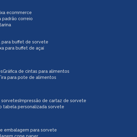
caixa ecommerce
a padrão correio
tarina
xa para buffet de sorvete
ixa para buffet de açaí
es
gráfica de cintas para alimentos
tira para pote de alimentos
a sorvetes
impressão de cartaz de sorvete
o tabela personalizada sorvete
ne embalagem para sorvete
alagem cone paper