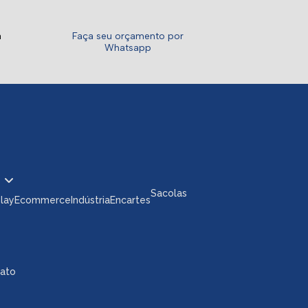
a
Faça seu orçamento por
Whatsapp
Sacolas
play
Ecommerce
Indústria
Encartes
tato