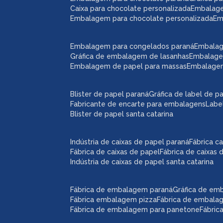
caixa para chocolate personalizada
embalag
embalagem para chocolate personalizada
e
embalagem para congelados paraná
embala
gráfica de embalagem de lasanhas
embalag
embalagem de papel para massas
embalage
blister de papel paraná
gráfica de label de p
fabricante de encarte para embalagens
lab
blister de papel santa catarina
indústria de caixas de papel paraná
fábrica 
fábrica de caixas de papel
fábrica de caixas
indústria de caixas de papel santa catarina
fábrica de embalagem paraná
gráfica de e
fábrica embalagem pizza
fábrica de embal
fábrica de embalagem para panetone
fábri