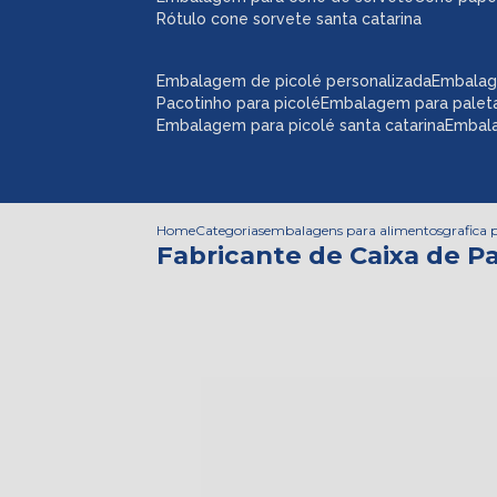
rótulo cone sorvete santa catarina
embalagem de picolé personalizada
embalag
pacotinho para picolé
embalagem para palet
embalagem para picolé santa catarina
embal
Home
Categorias
embalagens para alimentos
grafica
Fabricante de Caixa de Pa