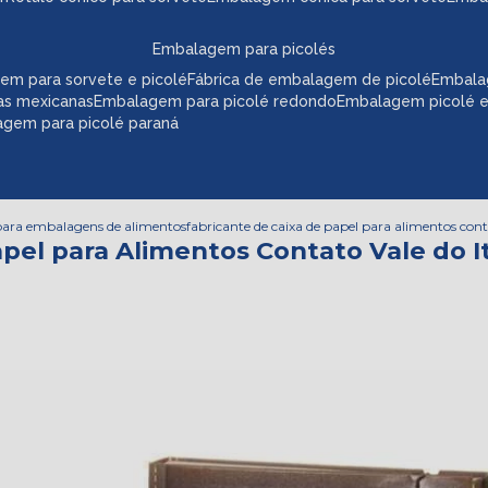
embalagem para picolés
em para sorvete e picolé
fábrica de embalagem de picolé
embala
as mexicanas
embalagem para picolé redondo
embalagem picolé 
agem para picolé paraná
 para embalagens de alimentos
fabricante de caixa de papel para alimentos conta
pel para Alimentos Contato Vale do It