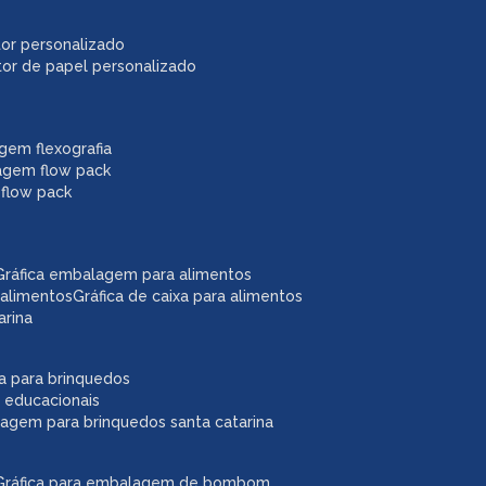
itor personalizado
itor de papel personalizado
agem flexografia
agem flow pack
 flow pack
gráfica embalagem para alimentos
 alimentos
gráfica de caixa para alimentos
arina
ixa para brinquedos
 educacionais
lagem para brinquedos santa catarina
gráfica para embalagem de bombom